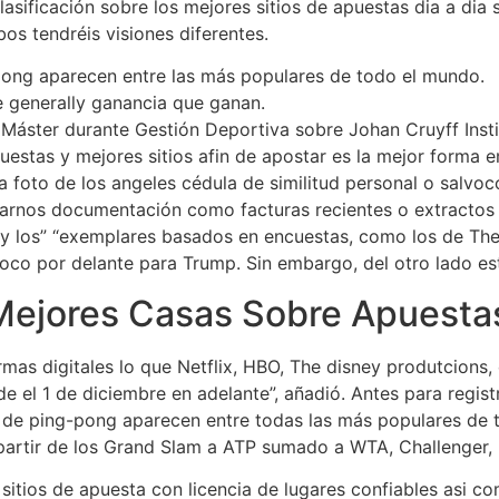
asificación sobre los mejores sitios de apuestas dia a dia 
s tendréis visiones diferentes.
-pong aparecen entre las más populares de todo el mundo.
e generally ganancia que ganan.
 Máster durante Gestión Deportiva sobre Johan Cruyff Insti
uestas y mejores sitios afin de apostar es la mejor forma e
la foto de los angeles cédula de similitud personal o salvoc
itarnos documentación como facturas recientes o extractos 
y los” “exemplares basados en encuestas, como los de The 
oco por delante para Trump. Sin embargo, del otro lado es
Mejores Casas Sobre Apuesta
ormas digitales lo que Netflix, HBO, The disney produtcions,
de el 1 de diciembre en adelante”, añadió. Antes para regis
tas de ping-pong aparecen entre todas las más populares d
partir de los Grand Slam a ATP sumado a WTA, Challenger, 
itios de apuesta con licencia de lugares confiables asi co