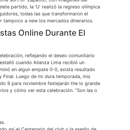
te partido, la ‘U’ realizó la regreso olímpica
uidores, todas las que transformaron el
er tampoco a new los mercados dinerarios.
estas Online Durante El
elebración, reflejando el deseo comunitario
estalló cuando Alianza Lima recibió un
minó en algun empate 0-0, exista resultado
 y Final. Luego de mi dura temporada, mis
do 9 para noviembre festejarán the lo grande
arios y cómo ver esta celebración. “Son las o
as.
do así el Centenario del club y la asedio de