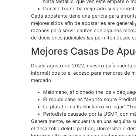
Nate Metallic, que ven este empate o ma
Donald Trump ha mejorado sus pronóst
Cada apostante tiene una pericia para afront
mejores sitios afin de apostar es are general
razones para servir cautos con algunos merca
de decisiones judiciales las permiten desde s
Mejores Casas De Apue
Desde agosto de 2022, nuestro país cuenta co
informáticos to el acceso para menores de mo
mercado.
Melómano, aficionado the los videojueg
El republicano es favorito sobre Predic
La plataforma Kalshi lanzó su lugar” “
Periodista causado por la USMP, con má
Generalmente, se encuentra en una esquina su
el desarrollo delete partido, Universitario d
lograron alterar gracias a una destacada actua