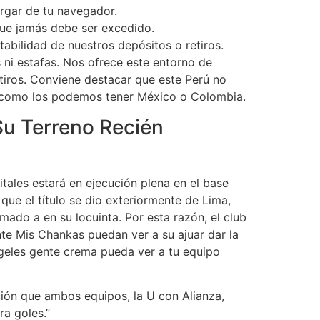
argar de tu navegador.
ue jamás debe ser excedido.
tabilidad de nuestros depósitos o retiros.
 ni estafas. Nos ofrece este entorno de
etiros. Conviene destacar que este Perú no
na como los podemos tener México o Colombia.
Su Terreno Recién
tales estará en ejecución plena en el base
que el título se dio exteriormente de Lima,
mado a en su locuinta. Por esta razón, el club
nte Mis Chankas puedan ver a su ajuar dar la
geles gente crema pueda ver a tu equipo
ción que ambos equipos, la U con Alianza,
a goles.”