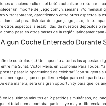
ciones o haciendo clic en el botón actualizar o retomar a c
ablecer un importe de juego común, semanal y/o mensual q
ro y transparente, garantizando entre otros aspectos la es
ndamental para disfrutar de algun juego justo, sin trampas
tre otros aspectos la estabilidad de nuestros depósitos o r
pia como pasa en otros países de la región latinoamerica
a Algun Coche Enterrado Durante 
in de controlar. (…) Un impuesto a todas las apuestas digi
e entre ma Sunat, Víctor Mejía, en Economía Para Todos. Ya 
prestar pasar la oportunidad de celebrar” “con su gente su
icos merengues, que no pudieron viajar para este partido a
De esta manera, será una gran opportunity para que los an
ió en los últimos minutos en 2 partidos simultáneos, ocupa
e el total crema contaba que incluye mayor diferencia par