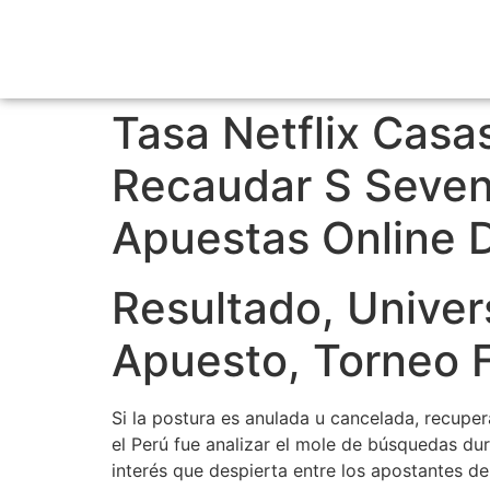
Tasa Netflix Cas
Recaudar S Seven 
Apuestas Online 
Resultado, Univer
Apuesto, Torneo F
Si la postura es anulada u cancelada, recup
el Perú fue analizar el mole de búsquedas dur
interés que despierta entre los apostantes de