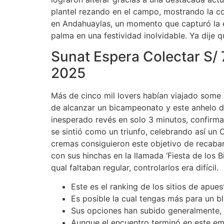
plantel rezando en el campo, mostrando la coh
en Andahuaylas, un momento que capturó la ef
palma en una festividad inolvidable. Ya dije
Sunat Espera Colectar S/ 7
2025
Más de cinco mil lovers habían viajado some s
de alcanzar un bicampeonato y este anhelo de
inesperado revés en solo 3 minutos, confirm
se sintió como un triunfo, celebrando así un 
cremas consiguieron este objetivo de recabar
con sus hinchas en la llamada ‘Fiesta de los 
qual faltaban regular, controlarlos era difícil.
Este es el ranking de los sitios de apue
Es posible la cual tengas más para un b
Sus opciones han subido generalmente, 
Aunque el encuentro terminó en este empa