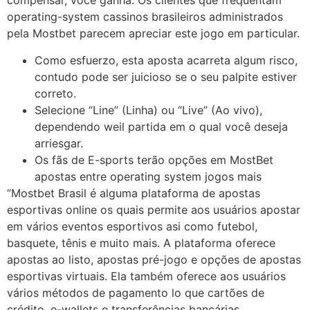
compensar, você ganha. Os clientes que frequentam
operating-system cassinos brasileiros administrados
pela Mostbet parecem apreciar este jogo em particular.
Como esfuerzo, esta aposta acarreta algum risco,
contudo pode ser juicioso se o seu palpite estiver
correto.
Selecione “Line” (Linha) ou “Live” (Ao vivo),
dependendo weil partida em o qual você deseja
arriesgar.
Os fãs de E-sports terão opções em MostBet
apostas entre operating system jogos mais
“Mostbet Brasil é alguma plataforma de apostas
esportivas online os quais permite aos usuários apostar
em vários eventos esportivos asi como futebol,
basquete, tênis e muito mais. A plataforma oferece
apostas ao listo, apostas pré-jogo e opções de apostas
esportivas virtuais. Ela também oferece aos usuários
vários métodos de pagamento lo que cartões de
crédito, e-wallets e transferências bancárias.