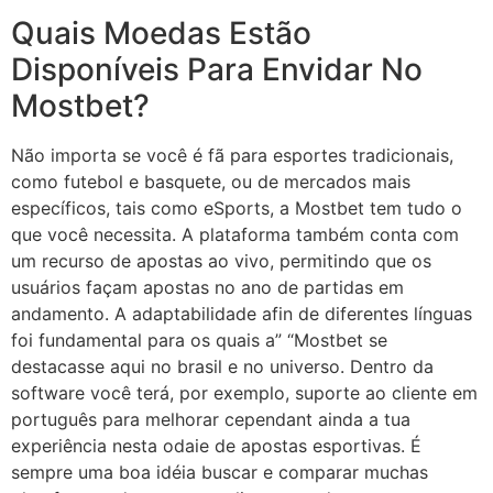
Quais Moedas Estão
Disponíveis Para Envidar No
Mostbet?
Não importa se você é fã para esportes tradicionais,
como futebol e basquete, ou de mercados mais
específicos, tais como eSports, a Mostbet tem tudo o
que você necessita. A plataforma também conta com
um recurso de apostas ao vivo, permitindo que os
usuários façam apostas no ano de partidas em
andamento. A adaptabilidade afin de diferentes línguas
foi fundamental para os quais a” “Mostbet se
destacasse aqui no brasil e no universo. Dentro da
software você terá, por exemplo, suporte ao cliente em
português para melhorar cependant ainda a tua
experiência nesta odaie de apostas esportivas. É
sempre uma boa idéia buscar e comparar muchas