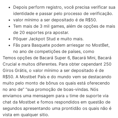
Depois perform registro, você precisa verificar sua
identidade e passar pelo processo de verificação.
valor mínimo a ser depositado é de R$50.
Tem mais de 3 mil games, além de opções de mais
de 20 esportes pra apostar.
Pôquer Jackpot Stud e muito mais.
Fãs para Basquete podem arriesgar no MostBet,
no ano de competições de países, como
Temos opções de Bacará Super 6, Bacará Mini, Bacará
Crucial e muitos diferentes. Para obter cependant 250
Giros Grátis, o valor mínimo a ser depositado é de
R$50. A Mostbet País e do mundo vem se destacando
muito pelo monto de bônus os quais está oferecendo
no ano de” “sua promoção de boas-vindas. Nós
enviamos uma mensagem para u time de suporte via
chat da Mostbet e fomos respondidos em questão de
segundos apresentando uma prontidão os quais não é
vista em qualquer sitio.