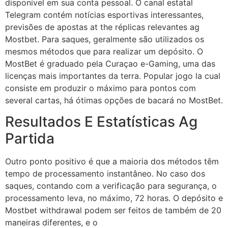
disponível em sua conta pessoal. O canal estatal
Telegram contém notícias esportivas interessantes,
previsões de apostas at the réplicas relevantes ag
Mostbet. Para saques, geralmente são utilizados os
mesmos métodos que para realizar um depósito. O
MostBet é graduado pela Curaçao e-Gaming, uma das
licenças mais importantes da terra. Popular jogo la cual
consiste em produzir o máximo para pontos com
several cartas, há ótimas opções de bacará no MostBet.
Resultados E Estatísticas Ag
Partida
Outro ponto positivo é que a maioria dos métodos têm
tempo de processamento instantâneo. No caso dos
saques, contando com a verificação para segurança, o
processamento leva, no máximo, 72 horas. O depósito e
Mostbet withdrawal podem ser feitos de também de 20
maneiras diferentes, e o