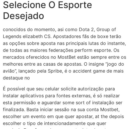
Selecione O Esporte
Desejado
conocidos do momento, asi como Dota 2, Group of
Legends elizabeth CS. Apostadores fãs de boxe terão
as opções sobre aposta nas principais lutas do instante,
de todas as maiores federações perform esporte. Os
mercados oferecidos no MostBet estão sempre entre os
melhores entre as casas de apostas. O insigne “jogo do
avião”, lançado pela Spribe, é o accident game de mais
destaque no
É possível que seu celular solicite autorização para
instalar aplicativos para fontes externas, é só realizar
esta permissão e aguardar some sort of instalação ser
finalizada. Basta iniciar sessão na sua conta Mostbet,
escolher um evento em que quer apostar, at the depois
escolher o tipo de intencionadamente que quer