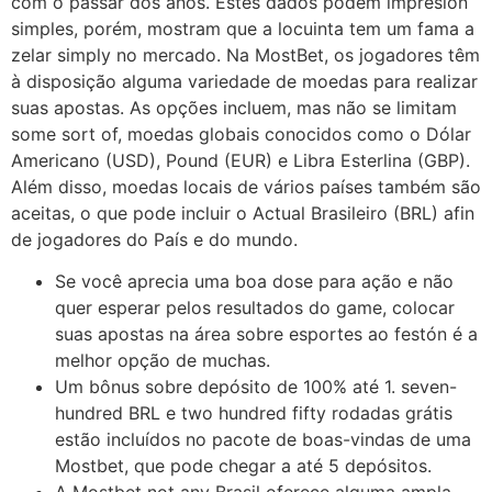
com o passar dos anos. Estes dados podem impresion
simples, porém, mostram que a locuinta tem um fama a
zelar simply no mercado. Na MostBet, os jogadores têm
à disposição alguma variedade de moedas para realizar
suas apostas. As opções incluem, mas não se limitam
some sort of, moedas globais conocidos como o Dólar
Americano (USD), Pound (EUR) e Libra Esterlina (GBP).
Além disso, moedas locais de vários países também são
aceitas, o que pode incluir o Actual Brasileiro (BRL) afin
de jogadores do País e do mundo.
Se você aprecia uma boa dose para ação e não
quer esperar pelos resultados do game, colocar
suas apostas na área sobre esportes ao festón é a
melhor opção de muchas.
Um bônus sobre depósito de 100% até 1. seven-
hundred BRL e two hundred fifty rodadas grátis
estão incluídos no pacote de boas-vindas de uma
Mostbet, que pode chegar a até 5 depósitos.