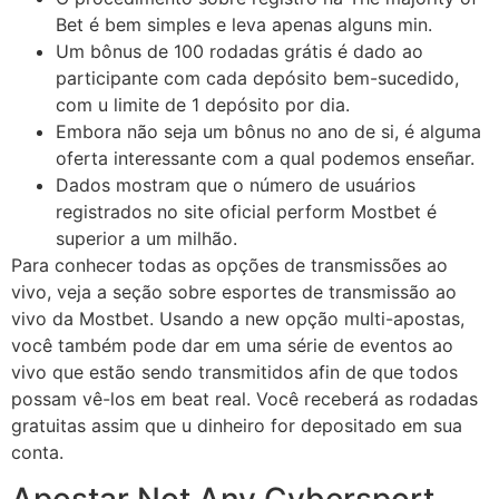
Bet é bem simples e leva apenas alguns min.
Um bônus de 100 rodadas grátis é dado ao
participante com cada depósito bem-sucedido,
com u limite de 1 depósito por dia.
Embora não seja um bônus no ano de si, é alguma
oferta interessante com a qual podemos enseñar.
Dados mostram que o número de usuários
registrados no site oficial perform Mostbet é
superior a um milhão.
Para conhecer todas as opções de transmissões ao
vivo, veja a seção sobre esportes de transmissão ao
vivo da Mostbet. Usando a new opção multi-apostas,
você também pode dar em uma série de eventos ao
vivo que estão sendo transmitidos afin de que todos
possam vê-los em beat real. Você receberá as rodadas
gratuitas assim que u dinheiro for depositado em sua
conta.
Apostar Not Any Cybersport