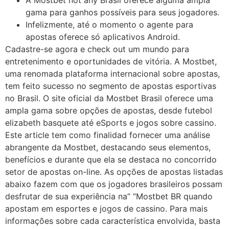
A Mostbet not any Brasil oferece alguma ampla
gama para ganhos possíveis para seus jogadores.
Infelizmente, até o momento o agente para
apostas oferece só aplicativos Android.
Cadastre-se agora e check out um mundo para
entretenimento e oportunidades de vitória. A Mostbet,
uma renomada plataforma internacional sobre apostas,
tem feito sucesso no segmento de apostas esportivas
no Brasil. O site oficial da Mostbet Brasil oferece uma
ampla gama sobre opções de apostas, desde futebol
elizabeth basquete até eSports e jogos sobre cassino.
Este article tem como finalidad fornecer uma análise
abrangente da Mostbet, destacando seus elementos,
benefícios e durante que ela se destaca no concorrido
setor de apostas on-line. As opções de apostas listadas
abaixo fazem com que os jogadores brasileiros possam
desfrutar de sua experiência na” “Mostbet BR quando
apostam em esportes e jogos de cassino. Para mais
informações sobre cada característica envolvida, basta