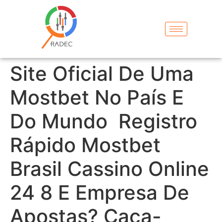
Site Oficial De Uma
Mostbet No País E
Do Mundo ️ Registro
Rápido Mostbet
Brasil Cassino Online
24 8 E Empresa De
Apostas? Caça-