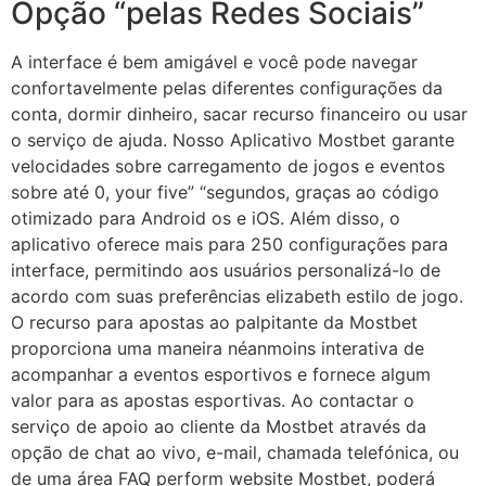
Opção “pelas Redes Sociais”
A interface é bem amigável e você pode navegar
confortavelmente pelas diferentes configurações da
conta, dormir dinheiro, sacar recurso financeiro ou usar
o serviço de ajuda. Nosso Aplicativo Mostbet garante
velocidades sobre carregamento de jogos e eventos
sobre até 0, your five” “segundos, graças ao código
otimizado para Android os e iOS. Além disso, o
aplicativo oferece mais para 250 configurações para
interface, permitindo aos usuários personalizá-lo de
acordo com suas preferências elizabeth estilo de jogo.
O recurso para apostas ao palpitante da Mostbet
proporciona uma maneira néanmoins interativa de
acompanhar a eventos esportivos e fornece algum
valor para as apostas esportivas. Ao contactar o
serviço de apoio ao cliente da Mostbet através da
opção de chat ao vivo, e-mail, chamada telefónica, ou
de uma área FAQ perform website Mostbet, poderá