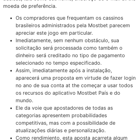
moeda de preferência.
Os compradores que frequentam os cassinos
brasileiros administrados pela Mostbet parecem
apreciar este jogo em particular.
Imediatamente, sem nenhum obstáculo, sua
solicitação será processada como também o
dinheiro será creditado no tipo de pagamento
selecionado no tempo especificado.
Assim, imediatamente após a instalação,
aparecerá uma proposta em virtude de fazer login
no ano de sua conta at the começar a usar todos
os recursos do aplicativo Mostbet País e do
mundo.
Ele da voie que apostadores de todas as
categorias apresentem probabilidades
competitivas, mas com a possibilidade de
atualizações diárias e personalização.
Como rendimiento, esta aposta acarreta algum