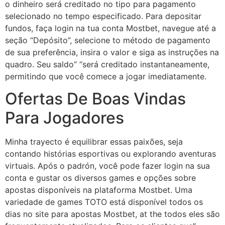
o dinheiro será creditado no tipo para pagamento
selecionado no tempo especificado. Para depositar
fundos, faça login na tua conta Mostbet, navegue até a
seção “Depósito”, selecione to método de pagamento
de sua preferência, insira o valor e siga as instruções na
quadro. Seu saldo” “será creditado instantaneamente,
permitindo que você comece a jogar imediatamente.
Ofertas De Boas Vindas
Para Jogadores
Minha trayecto é equilibrar essas paixões, seja
contando histórias esportivas ou explorando aventuras
virtuais. Após o padrón, você pode fazer login na sua
conta e gustar os diversos games e opções sobre
apostas disponíveis na plataforma Mostbet. Uma
variedade de games TOTO está disponível todos os
dias no site para apostas Mostbet, at the todos eles são