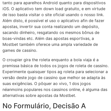
tanto para aparelhos Android quanto para dispositivos
iOS. O aplicativo tem down load gratuito, e em virtude
de isso basta visitar o site oficial usando o nosso link.
Além disto, é possível el uso o aplicativo afin de fazer
apostas, invertir sua conta realizando um depósito,
sacando dinheiro, resgatando os mesmos bônus de
boas-vindas etc. Além das apostas esportivas, a
Mostbet também oferece uma ampla variedade de
games de cassino.
O croupier gira the roleta enquanto a bola viaja é a
premissa básica de todos os jogos de roleta de cassino.
Experimente quaisquer tipos ag roleta para selecionar a
versão deste jogo de cassino que melhor se adapta às
suas exigências. O pôquer ao vivo, 1 dos jogos
néanmoins populares nos cassinos online, é alguma das
alternativas sobre apostas da Mostbet.
No Formulário, Decisão A