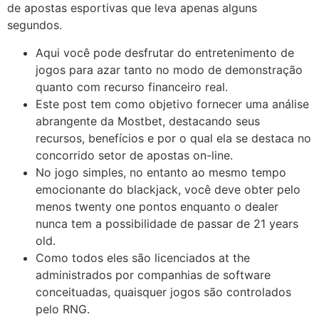
de apostas esportivas que leva apenas alguns
segundos.
Aqui você pode desfrutar do entretenimento de
jogos para azar tanto no modo de demonstração
quanto com recurso financeiro real.
Este post tem como objetivo fornecer uma análise
abrangente da Mostbet, destacando seus
recursos, benefícios e por o qual ela se destaca no
concorrido setor de apostas on-line.
No jogo simples, no entanto ao mesmo tempo
emocionante do blackjack, você deve obter pelo
menos twenty one pontos enquanto o dealer
nunca tem a possibilidade de passar de 21 years
old.
Como todos eles são licenciados at the
administrados por companhias de software
conceituadas, quaisquer jogos são controlados
pelo RNG.