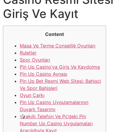
Giriş Ve Kayıt
Content
Masa Ve Terme Conseillé Oyunları
Ruletler
Spor Oyunları
Pin Up Casino’ya Giriş Ve Kaydolma
Pin Up Casino Aynası
Pin Up Bet Resmi Web Sitesi: Bahisçi
Ve Spor Bahisleri
Oyun Çarkı
Pin Up Casino Uygulamalarının
Duyarlı Tasarımı
🎲akıllı Telefon Ve Pc’deki Pin
Number Up Casino Uygulamaları
Aracılığıyla Kayıt