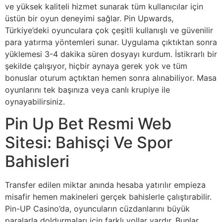
ve yüksek kaliteli hizmet sunarak tüm kullanıcılar için
üstün bir oyun deneyimi sağlar. Pin Upwards,
Türkiye’deki oyunculara çok çeşitli kullanışlı ve güvenilir
para yatırma yöntemleri sunar. Uygulama çıktıktan sonra
yüklemesi 3-4 dakika süren dosyayı kurdum. İstikrarlı bir
şekilde çalışıyor, hiçbir aynaya gerek yok ve tüm
bonuslar oturum açtıktan hemen sonra alınabiliyor. Masa
oyunlarını tek başınıza veya canlı krupiye ile
oynayabilirsiniz.
Pin Up Bet Resmi Web
Sitesi: Bahisçi Ve Spor
Bahisleri
Transfer edilen miktar anında hesaba yatırılır empieza
misafir hemen makineleri gerçek bahislerle çalıştırabilir.
Pin-UP Casino’da, oyuncuların cüzdanlarını büyük
paralarla doldurmaları için farklı yollar vardır. Bunlar