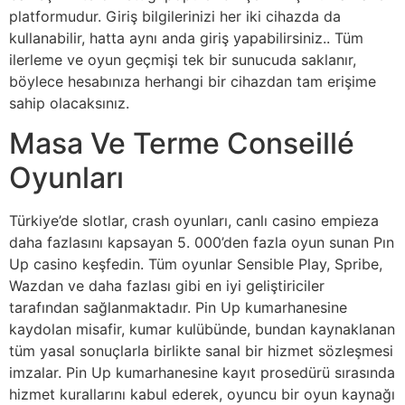
platformudur. Giriş bilgilerinizi her iki cihazda da
kullanabilir, hatta aynı anda giriş yapabilirsiniz.. Tüm
ilerleme ve oyun geçmişi tek bir sunucuda saklanır,
böylece hesabınıza herhangi bir cihazdan tam erişime
sahip olacaksınız.
Masa Ve Terme Conseillé
Oyunları
Türkiye’de slotlar, crash oyunları, canlı casino empieza
daha fazlasını kapsayan 5. 000’den fazla oyun sunan Pın
Up casino keşfedin. Tüm oyunlar Sensible Play, Spribe,
Wazdan ve daha fazlası gibi en iyi geliştiriciler
tarafından sağlanmaktadır. Pin Up kumarhanesine
kaydolan misafir, kumar kulübünde, bundan kaynaklanan
tüm yasal sonuçlarla birlikte sanal bir hizmet sözleşmesi
imzalar. Pin Up kumarhanesine kayıt prosedürü sırasında
hizmet kurallarını kabul ederek, oyuncu bir oyun kaynağı