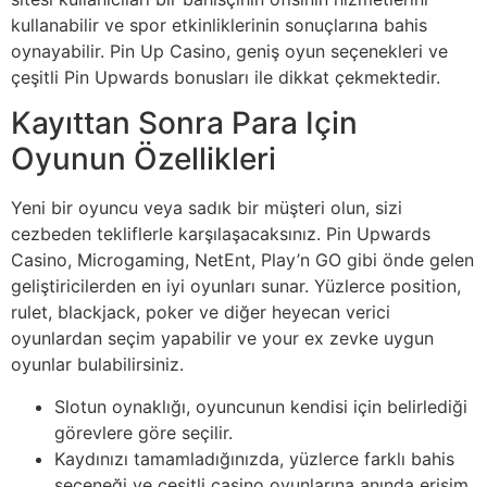
kullanabilir ve spor etkinliklerinin sonuçlarına bahis
oynayabilir. Pin Up Casino, geniş oyun seçenekleri ve
çeşitli Pin Upwards bonusları ile dikkat çekmektedir.
Kayıttan Sonra Para Için
Oyunun Özellikleri
Yeni bir oyuncu veya sadık bir müşteri olun, sizi
cezbeden tekliflerle karşılaşacaksınız. Pin Upwards
Casino, Microgaming, NetEnt, Play’n GO gibi önde gelen
geliştiricilerden en iyi oyunları sunar. Yüzlerce position,
rulet, blackjack, poker ve diğer heyecan verici
oyunlardan seçim yapabilir ve your ex zevke uygun
oyunlar bulabilirsiniz.
Slotun oynaklığı, oyuncunun kendisi için belirlediği
görevlere göre seçilir.
Kaydınızı tamamladığınızda, yüzlerce farklı bahis
seçeneği ve çeşitli casino oyunlarına anında erişim