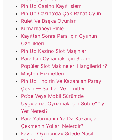
Pin Up Casino Kayıt İşlemi
Pin Up Casino’da Çok Rahat Oyun
Rulet Ve Başka Oyunlar
Kumarhaneyi Pinle
Kayıttan Sonra Para Için Oyunun
Özellikleri
Pin Up Kazino Slot Maşınları
Para Için Oynamak Için Sobre
Popüler Slot Makineleri Hangileridir?
Müşteri Hizmetleri
Pin Up’ı Indirin Ve Kazanılan Parayı
Çekin — Şartlar Ve Limitler
Pc’de Veya Mobil Sürümde
Uygulama: Oynamak Için Sobre” “iyi
Yer Neresi?
Para Yatırmanın Ya Da Kazançları
Çekmenin Yolları Nelerdir?
Favori Oyununuzu Sitede Nasıl