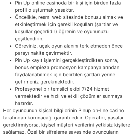
Pin Up online casinoda bir kişi için birden fazla
profil oluşturmak yasaktır.
Öncelikle, resmi web sitesinde bonusu almak ve
etkinleştirmek için gerekli koşulları (şartlar ve
koşullar geçerlidir) öğrenin ve oyununuzu
çeşitlendirin.
Göreviniz, uçak oyun alanını terk etmeden önce
parayı nakite çevirmektir.
Pin Up kayıt işlemini gerçekleştirdikten sonra,
bonus empieza promosyon kampanyalarından
faydalanabilmek için belirtilen şartları yerine
getirmeniz gerekmektedir.
Profesyonel bir temsilci ekibi 7/24 hizmet
vermektedir ve hızlı ve etkili çözümler sunmaya
hazırdır.
Her oyuncunun kişisel bilgilerinin Pinup on-line casino
tarafından korunacağı garanti edilir. Operatör, yasalar
gerektirmiyorsa, kişisel müşteri verilerini yetkisiz kişilere
sağlamaz. Özel bir şifreleme sayesinde oyuncuların