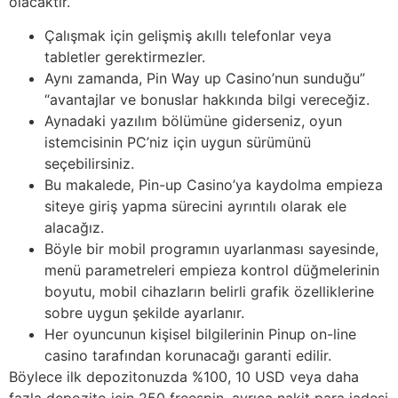
olacaktır.
Çalışmak için gelişmiş akıllı telefonlar veya
tabletler gerektirmezler.
Aynı zamanda, Pin Way up Casino’nun sunduğu”
“avantajlar ve bonuslar hakkında bilgi vereceğiz.
Aynadaki yazılım bölümüne giderseniz, oyun
istemcisinin PC’niz için uygun sürümünü
seçebilirsiniz.
Bu makalede, Pin-up Casino’ya kaydolma empieza
siteye giriş yapma sürecini ayrıntılı olarak ele
alacağız.
Böyle bir mobil programın uyarlanması sayesinde,
menü parametreleri empieza kontrol düğmelerinin
boyutu, mobil cihazların belirli grafik özelliklerine
sobre uygun şekilde ayarlanır.
Her oyuncunun kişisel bilgilerinin Pinup on-line
casino tarafından korunacağı garanti edilir.
Böylece ilk depozitonuzda %100, 10 USD veya daha