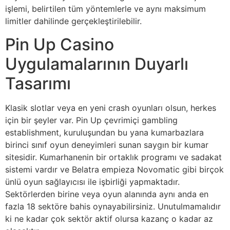
işlemi, belirtilen tüm yöntemlerle ve aynı maksimum
limitler dahilinde gerçekleştirilebilir.
Pin Up Casino
Uygulamalarının Duyarlı
Tasarımı
Klasik slotlar veya en yeni crash oyunları olsun, herkes
için bir şeyler var. Pin Up çevrimiçi gambling
establishment, kuruluşundan bu yana kumarbazlara
birinci sınıf oyun deneyimleri sunan saygın bir kumar
sitesidir. Kumarhanenin bir ortaklık programı ve sadakat
sistemi vardır ve Belatra empieza Novomatic gibi birçok
ünlü oyun sağlayıcısı ile işbirliği yapmaktadır.
Sektörlerden birine veya oyun alanında aynı anda en
fazla 18 sektöre bahis oynayabilirsiniz. Unutulmamalıdır
ki ne kadar çok sektör aktif olursa kazanç o kadar az