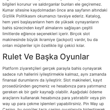
bilgileri korunur ve saldırganlar bunları ele geçiremez.
Kumar sitesine kaydolmadan önce ana sayfanın altındaki
Gizlilik Politikasını okumanızı tavsiye ederiz. Katalog,
hem yeni başlayanların hem de yüksek oynayanların
bahis sürecinden keyif almalarını sağlayan çeşitli
limitlerde eğlence seçenekleri içerir. Birçok slot
makinesinde büyük ikramiye (jackpot) vardır, bu da
onları müşteriler için özellikle ilgi çekici kılar.
Rulet Ve Başka Oyunlar
Platform ziyaretçileri gerçek parayla bahis oynayarak
sadece ruh hallerini iyileştirmekle kalmaz, aynı zamanda
finansal durumlarını da iyileştirir. Slot makineleri, kayıt
prosedüründen geçmeniz ve hesabınıza para yatırmanız
gereken ek bir gelir kaynağı olabilir. Aşağıdaki ödeme
araçlarını kullanarak hesabınıza para yatırabilir veya pin
way up para çekme işlemleri yapabilirsiniz. Pin Way up
Casino, bu popüler tarzı casino oyunlarıyla birleştirerek