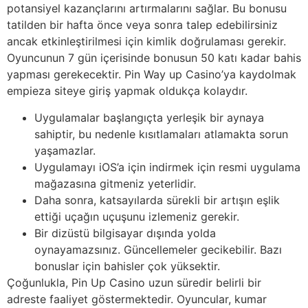
potansiyel kazançlarını artırmalarını sağlar. Bu bonusu
tatilden bir hafta önce veya sonra talep edebilirsiniz
ancak etkinleştirilmesi için kimlik doğrulaması gerekir.
Oyuncunun 7 gün içerisinde bonusun 50 katı kadar bahis
yapması gerekecektir. Pin Way up Casino’ya kaydolmak
empieza siteye giriş yapmak oldukça kolaydır.
Uygulamalar başlangıçta yerleşik bir aynaya
sahiptir, bu nedenle kısıtlamaları atlamakta sorun
yaşamazlar.
Uygulamayı iOS’a için indirmek için resmi uygulama
mağazasına gitmeniz yeterlidir.
Daha sonra, katsayılarda sürekli bir artışın eşlik
ettiği uçağın uçuşunu izlemeniz gerekir.
Bir dizüstü bilgisayar dışında yolda
oynayamazsınız. Güncellemeler gecikebilir. Bazı
bonuslar için bahisler çok yüksektir.
Çoğunlukla, Pin Up Casino uzun süredir belirli bir
adreste faaliyet göstermektedir. Oyuncular, kumar