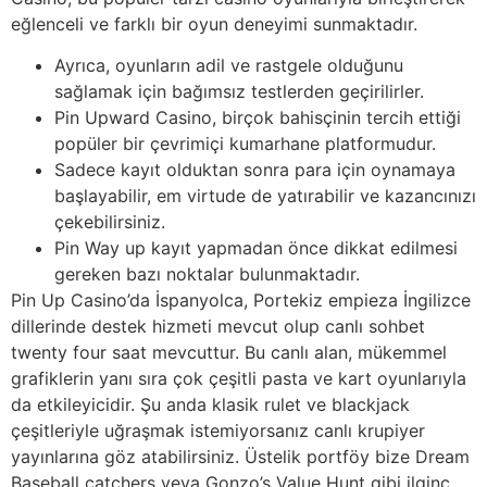
eğlenceli ve farklı bir oyun deneyimi sunmaktadır.
Ayrıca, oyunların adil ve rastgele olduğunu
sağlamak için bağımsız testlerden geçirilirler.
Pin Upward Casino, birçok bahisçinin tercih ettiği
popüler bir çevrimiçi kumarhane platformudur.
Sadece kayıt olduktan sonra para için oynamaya
başlayabilir, em virtude de yatırabilir ve kazancınızı
çekebilirsiniz.
Pin Way up kayıt yapmadan önce dikkat edilmesi
gereken bazı noktalar bulunmaktadır.
Pin Up Casino’da İspanyolca, Portekiz empieza İngilizce
dillerinde destek hizmeti mevcut olup canlı sohbet
twenty four saat mevcuttur. Bu canlı alan, mükemmel
grafiklerin yanı sıra çok çeşitli pasta ve kart oyunlarıyla
da etkileyicidir. Şu anda klasik rulet ve blackjack
çeşitleriyle uğraşmak istemiyorsanız canlı krupiyer
yayınlarına göz atabilirsiniz. Üstelik portföy bize Dream
Baseball catchers veya Gonzo’s Value Hunt gibi ilginç