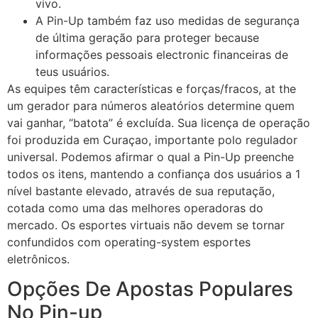
vivo.
A Pin-Up também faz uso medidas de segurança
de última geração para proteger because
informações pessoais electronic financeiras de
teus usuários.
As equipes têm características e forças/fracos, at the
um gerador para números aleatórios determine quem
vai ganhar, “batota” é excluída. Sua licença de operação
foi produzida em Curaçao, importante polo regulador
universal. Podemos afirmar o qual a Pin-Up preenche
todos os itens, mantendo a confiança dos usuários a 1
nível bastante elevado, através de sua reputação,
cotada como uma das melhores operadoras do
mercado. Os esportes virtuais não devem se tornar
confundidos com operating-system esportes
eletrônicos.
Opções De Apostas Populares
No Pin-up