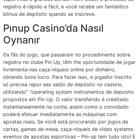
registro é rápido e fácil, e você recebe um fantástico
bônus de depósito quando se inscreve.
Pınup Casino’da Nasıl
Oynanır
Os fãs do jogo, que passaram no procedimento sobre
registro no clube Pin Up, têm the oportunidade de jogar
livremente nas caça-níqueis online por dinheiro,
obtendo bons lucro. Para fazer isso, o jogador inscrito
só precisa repor seu saldo de depósito no cassino,
utilizando” “operating system instrumentos de deposito
propostos em Pin Up. O valor transferido é creditado
instantaneamente na conta, assim como o convidado
poderá efetuar imediatamente as máquinas com
apostas reais. Se você está procurando por jogos de
cartas, games de mesa, caça-níqueis de vídeo systems
eventos de apostas esportivas – Pin-up tem tudo isto! E