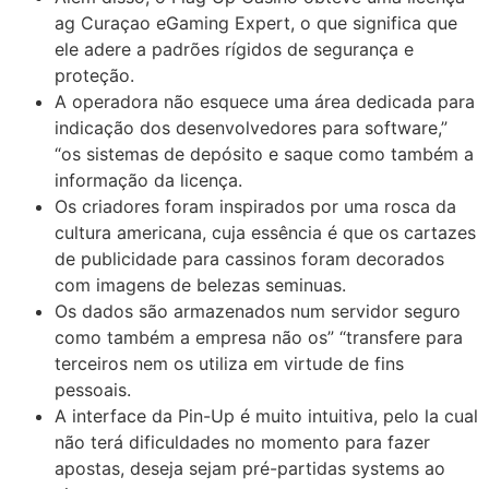
ag Curaçao eGaming Expert, o que significa que
ele adere a padrões rígidos de segurança e
proteção.
A operadora não esquece uma área dedicada para
indicação dos desenvolvedores para software,”
“os sistemas de depósito e saque como também a
informação da licença.
Os criadores foram inspirados por uma rosca da
cultura americana, cuja essência é que os cartazes
de publicidade para cassinos foram decorados
com imagens de belezas seminuas.
Os dados são armazenados num servidor seguro
como também a empresa não os” “transfere para
terceiros nem os utiliza em virtude de fins
pessoais.
A interface da Pin-Up é muito intuitiva, pelo la cual
não terá dificuldades no momento para fazer
apostas, deseja sejam pré-partidas systems ao