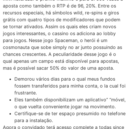
aposta como também o RTP é de 96, 20%. Entre os
recursos especiais, há símbolos wild, re-spins e giros
grátis com quatro tipos de modificadores que podem
se tornar ativados. Assim os quais eles criam novos
jogos interessantes, o cassino os adiciona ao lobby
para jogos. Nesse jogo Spaceman, o herói é um
cosmonauta que sobe simply no ar junto possuindo as
chances crescentes. A peculiaridade desse jogo é o
qual apenas um campo está disponível para apostas,
mas é possível sacar 50% do valor de uma aposta.
Demorou vários dias para o qual meus fundos
fossem transferidos para minha conta, o la cual foi
frustrante.
Eles também disponibilizam um aplicativo” “móvel,
o que vuelta conveniente jogar na movimento.
Certifique-se de ter espaço presumido no telefone
para a instalação.
Agora o convidado terá acesso complete a todas since