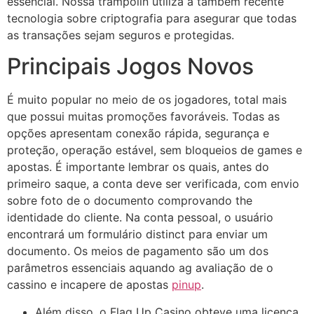
essencial. Nossa trampolín utiliza a também recente
tecnologia sobre criptografia para asegurar que todas
as transações sejam seguros e protegidas.
Principais Jogos Novos
É muito popular no meio de os jogadores, total mais
que possui muitas promoções favoráveis. Todas as
opções apresentam conexão rápida, segurança e
proteção, operação estável, sem bloqueios de games e
apostas. É importante lembrar os quais, antes do
primeiro saque, a conta deve ser verificada, com envio
sobre foto de o documento comprovando the
identidade do cliente. Na conta pessoal, o usuário
encontrará um formulário distinct para enviar um
documento. Os meios de pagamento são um dos
parâmetros essenciais aquando ag avaliação de o
cassino e incapere de apostas
pinup
.
Além disso, o Flag Up Casino obteve uma licença