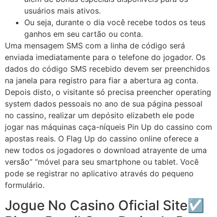
usuários mais ativos.
Ou seja, durante o dia você recebe todos os teus
ganhos em seu cartão ou conta.
Uma mensagem SMS com a linha de código será
enviada imediatamente para o telefone do jogador. Os
dados do código SMS recebido devem ser preenchidos
na janela para registro para fiar a abertura ag conta.
Depois disto, o visitante só precisa preencher operating
system dados pessoais no ano de sua página pessoal
no cassino, realizar um depósito elizabeth ele pode
jogar nas máquinas caça-níqueis Pin Up do cassino com
apostas reais. O Flag Up do cassino online oferece a
new todos os jogadores o download atrayente de uma
versão” “móvel para seu smartphone ou tablet. Você
pode se registrar no aplicativo através do pequeno
formulário.
Jogue No Casino Oficial Site☑️