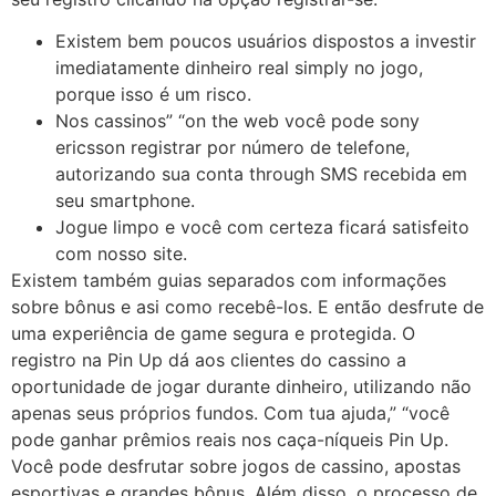
Existem bem poucos usuários dispostos a investir
imediatamente dinheiro real simply no jogo,
porque isso é um risco.
Nos cassinos” “on the web você pode sony
ericsson registrar por número de telefone,
autorizando sua conta through SMS recebida em
seu smartphone.
Jogue limpo e você com certeza ficará satisfeito
com nosso site.
Existem também guias separados com informações
sobre bônus e asi como recebê-los. E então desfrute de
uma experiência de game segura e protegida. O
registro na Pin Up dá aos clientes do cassino a
oportunidade de jogar durante dinheiro, utilizando não
apenas seus próprios fundos. Com tua ajuda,” “você
pode ganhar prêmios reais nos caça-níqueis Pin Up.
Você pode desfrutar sobre jogos de cassino, apostas
esportivas e grandes bônus. Além disso, o processo de