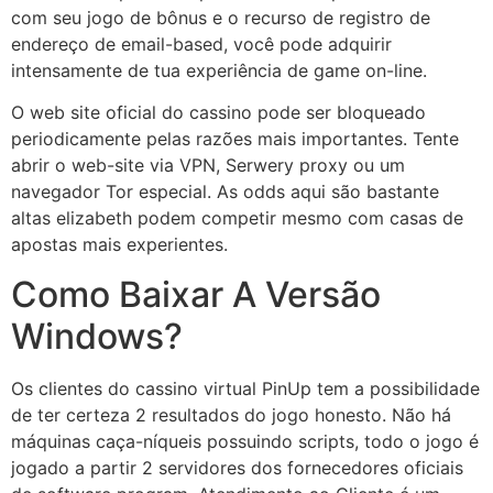
com seu jogo de bônus e o recurso de registro de
endereço de email-based, você pode adquirir
intensamente de tua experiência de game on-line.
O web site oficial do cassino pode ser bloqueado
periodicamente pelas razões mais importantes. Tente
abrir o web-site via VPN, Serwery proxy ou um
navegador Tor especial. As odds aqui são bastante
altas elizabeth podem competir mesmo com casas de
apostas mais experientes.
Como Baixar A Versão
Windows?
Os clientes do cassino virtual PinUp tem a possibilidade
de ter certeza 2 resultados do jogo honesto. Não há
máquinas caça-níqueis possuindo scripts, todo o jogo é
jogado a partir 2 servidores dos fornecedores oficiais