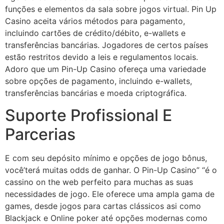
funções e elementos da sala sobre jogos virtual. Pin Up
Casino aceita vários métodos para pagamento,
incluindo cartões de crédito/débito, e-wallets e
transferências bancárias. Jogadores de certos países
estão restritos devido a leis e regulamentos locais.
Adoro que um Pin-Up Casino ofereça uma variedade
sobre opções de pagamento, incluindo e-wallets,
transferências bancárias e moeda criptográfica.
Suporte Profissional E
Parcerias
E com seu depósito mínimo e opções de jogo bônus,
você’terá muitas odds de ganhar. O Pin-Up Casino” “é o
cassino on the web perfeito para muchas as suas
necessidades de jogo. Ele oferece uma ampla gama de
games, desde jogos para cartas clássicos asi como
Blackjack e Online poker até opções modernas como