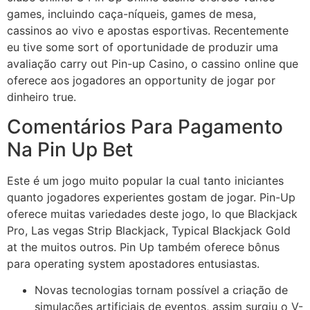
games, incluindo caça-níqueis, games de mesa,
cassinos ao vivo e apostas esportivas. Recentemente
eu tive some sort of oportunidade de produzir uma
avaliação carry out Pin-up Casino, o cassino online que
oferece aos jogadores an opportunity de jogar por
dinheiro true.
Comentários Para Pagamento
Na Pin Up Bet
Este é um jogo muito popular la cual tanto iniciantes
quanto jogadores experientes gostam de jogar. Pin-Up
oferece muitas variedades deste jogo, lo que Blackjack
Pro, Las vegas Strip Blackjack, Typical Blackjack Gold
at the muitos outros. Pin Up também oferece bônus
para operating system apostadores entusiastas.
Novas tecnologias tornam possível a criação de
simulações artificiais de eventos, assim surgiu o V-