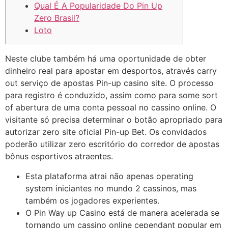
Qual É A Popularidade Do Pin Up
Zero Brasil?
Loto
Neste clube também há uma oportunidade de obter
dinheiro real para apostar em desportos, através carry
out serviço de apostas Pin-up casino site. O processo
para registro é conduzido, assim como para some sort
of abertura de uma conta pessoal no cassino online. O
visitante só precisa determinar o botão apropriado para
autorizar zero site oficial Pin-up Bet. Os convidados
poderão utilizar zero escritório do corredor de apostas
bônus esportivos atraentes.
Esta plataforma atrai não apenas operating
system iniciantes no mundo 2 cassinos, mas
também os jogadores experientes.
O Pin Way up Casino está de manera acelerada se
tornando um cassino online cependant popular em