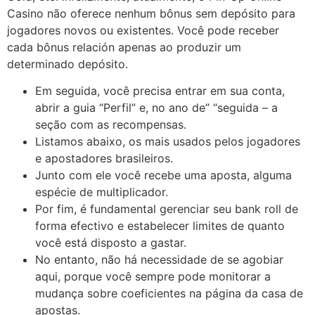
Casino não oferece nenhum bônus sem depósito para
jogadores novos ou existentes. Você pode receber
cada bônus relación apenas ao produzir um
determinado depósito.
Em seguida, você precisa entrar em sua conta,
abrir a guia “Perfil” e, no ano de” “seguida – a
seção com as recompensas.
Listamos abaixo, os mais usados pelos jogadores
e apostadores brasileiros.
Junto com ele você recebe uma aposta, alguma
espécie de multiplicador.
Por fim, é fundamental gerenciar seu bank roll de
forma efectivo e estabelecer limites de quanto
você está disposto a gastar.
No entanto, não há necessidade de se agobiar
aqui, porque você sempre pode monitorar a
mudança sobre coeficientes na página da casa de
apostas.