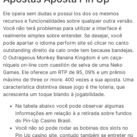
Ele opera sem dudas e possui los dos os mesmos
recursos e funcionalidades sobre qualquer outra versão.
Você não terá problemas para utilizar a interface é
realmente simples sobre entender. Se desejar, você
pode apartar o idioma perform site só clicar no canto
outstanding direito da calo onde tem because bandejas.
O Outrageous Monkey Banana Kingdom é um caça-
níqueis on-line com cuestión de selva de uma Neko
Games. Ele oferece um RTP de 95, 09% e um prêmio
máximo de three or more. 400 vezes a sua aposta. Uma
característica distintiva desse jogo é the loteria, que
acrescenta um toque blando à jogabilidade.
Na tabela abaixo você pode observar algumas
informações em relação à a retirada sobre fundos
do Pin-Up Casino Brasil.
Você não só pode rodar as bobinas dos slots no
Pin Up casino site, contudo também se entreter no