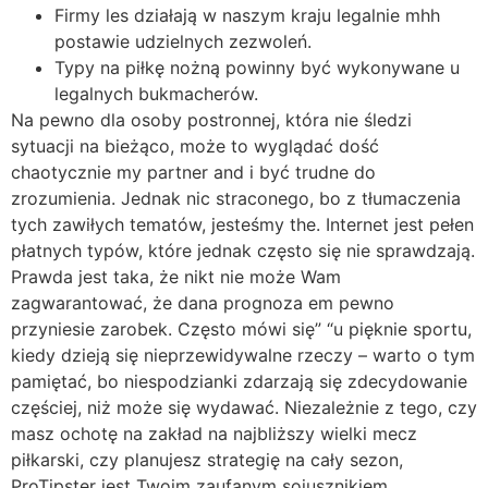
Firmy les działają w naszym kraju legalnie mhh
postawie udzielnych zezwoleń.
Typy na piłkę nożną powinny być wykonywane u
legalnych bukmacherów.
Na pewno dla osoby postronnej, która nie śledzi
sytuacji na bieżąco, może to wyglądać dość
chaotycznie my partner and i być trudne do
zrozumienia. Jednak nic straconego, bo z tłumaczenia
tych zawiłych tematów, jesteśmy the. Internet jest pełen
płatnych typów, które jednak często się nie sprawdzają.
Prawda jest taka, że nikt nie może Wam
zagwarantować, że dana prognoza em pewno
przyniesie zarobek. Często mówi się” “u pięknie sportu,
kiedy dzieją się nieprzewidywalne rzeczy – warto o tym
pamiętać, bo niespodzianki zdarzają się zdecydowanie
częściej, niż może się wydawać. Niezależnie z tego, czy
masz ochotę na zakład na najbliższy wielki mecz
piłkarski, czy planujesz strategię na cały sezon,
ProTipster jest Twoim zaufanym sojusznikiem.