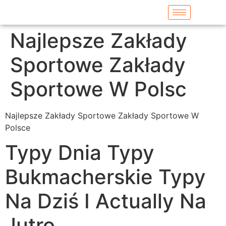
Najlepsze Zakłady
Sportowe Zakłady
Sportowe W Polsc
Najlepsze Zakłady Sportowe Zakłady Sportowe W
Polsce
Typy Dnia Typy
Bukmacherskie Typy
Na Dziś I Actually Na
Jutro