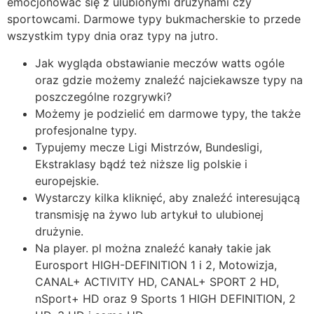
emocjonować się z ulubionymi drużynami czy
sportowcami. Darmowe typy bukmacherskie to przede
wszystkim typy dnia oraz typy na jutro.
Jak wygląda obstawianie meczów watts ogóle
oraz gdzie możemy znaleźć najciekawsze typy na
poszczególne rozgrywki?
Możemy je podzielić em darmowe typy, the także
profesjonalne typy.
Typujemy mecze Ligi Mistrzów, Bundesligi,
Ekstraklasy bądź też niższe lig polskie i
europejskie.
Wystarczy kilka kliknięć, aby znaleźć interesującą
transmisję na żywo lub artykuł to ulubionej
drużynie.
Na player. pl można znaleźć kanały takie jak
Eurosport HIGH-DEFINITION 1 i 2, Motowizja,
CANAL+ ACTIVITY HD, CANAL+ SPORT 2 HD,
nSport+ HD oraz 9 Sports 1 HIGH DEFINITION, 2