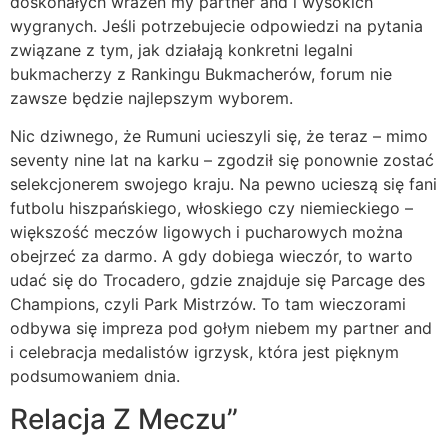
doskonałych wrażeń my partner and i wysokich
wygranych. Jeśli potrzebujecie odpowiedzi na pytania
związane z tym, jak działają konkretni legalni
bukmacherzy z Rankingu Bukmacherów, forum nie
zawsze będzie najlepszym wyborem.
Nic dziwnego, że Rumuni ucieszyli się, że teraz – mimo
seventy nine lat na karku – zgodził się ponownie zostać
selekcjonerem swojego kraju. Na pewno ucieszą się fani
futbolu hiszpańskiego, włoskiego czy niemieckiego –
większość meczów ligowych i pucharowych można
obejrzeć za darmo. A gdy dobiega wieczór, to warto
udać się do Trocadero, gdzie znajduje się Parcage des
Champions, czyli Park Mistrzów. To tam wieczorami
odbywa się impreza pod gołym niebem my partner and
i celebracja medalistów igrzysk, która jest pięknym
podsumowaniem dnia.
Relacja Z Meczu”