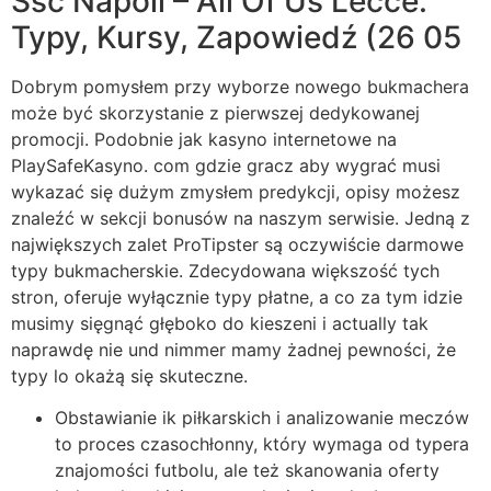
Ssc Napoli – All Of Us Lecce:
Typy, Kursy, Zapowiedź (26 05
Dobrym pomysłem przy wyborze nowego bukmachera
może być skorzystanie z pierwszej dedykowanej
promocji. Podobnie jak kasyno internetowe na
PlaySafeKasyno. com gdzie gracz aby wygrać musi
wykazać się dużym zmysłem predykcji, opisy możesz
znaleźć w sekcji bonusów na naszym serwisie. Jedną z
największych zalet ProTipster są oczywiście darmowe
typy bukmacherskie. Zdecydowana większość tych
stron, oferuje wyłącznie typy płatne, a co za tym idzie
musimy sięgnąć głęboko do kieszeni i actually tak
naprawdę nie und nimmer mamy żadnej pewności, że
typy lo okażą się skuteczne.
Obstawianie ik piłkarskich i analizowanie meczów
to proces czasochłonny, który wymaga od typera
znajomości futbolu, ale też skanowania oferty