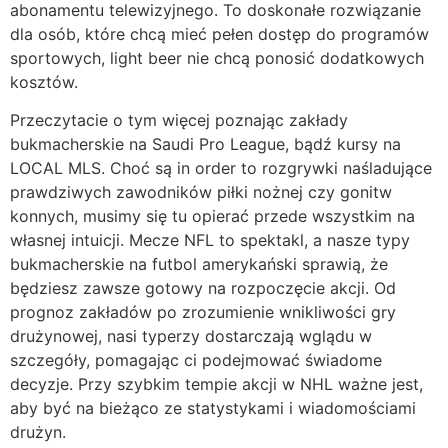
abonamentu telewizyjnego. To doskonałe rozwiązanie
dla osób, które chcą mieć pełen dostęp do programów
sportowych, light beer nie chcą ponosić dodatkowych
kosztów.
Przeczytacie o tym więcej poznając zakłady
bukmacherskie na Saudi Pro League, bądź kursy na
LOCAL MLS. Choć są in order to rozgrywki naśladujące
prawdziwych zawodników piłki nożnej czy gonitw
konnych, musimy się tu opierać przede wszystkim na
własnej intuicji. Mecze NFL to spektakl, a nasze typy
bukmacherskie na futbol amerykański sprawią, że
będziesz zawsze gotowy na rozpoczęcie akcji. Od
prognoz zakładów po zrozumienie wnikliwości gry
drużynowej, nasi typerzy dostarczają wglądu w
szczegóły, pomagając ci podejmować świadome
decyzje. Przy szybkim tempie akcji w NHL ważne jest,
aby być na bieżąco ze statystykami i wiadomościami
drużyn.