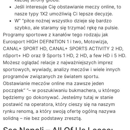
Jeśli interesuje Cię obstawianie meczy online, to
nasze typy 1X2 umożliwią Ci lepsze decyzje.
W” “piłce nożnej wszystko dzieje się bardzo
szybko, ale staramy się trzymać rękę na pulsie.
Programy sportowe z kanałów tego rodzaju jak
Eurosport HIGH DEFINITION 1 i two, Motowizja,
CANAL+ SPORT HD, CANAL+ SPORTS ACTIVITY 2 HD,
nSport+ HD oraz 9 Sports 1 HD, 2 HD, a few HD i 5 HD.
Możesz oglądać relacje z najważniejszych imprez
sportowych, wywiady, analizy meczów i wiele innych
programów związanych ze światem sportu.
Obstawianie meczów online ma zawsze jeden
początek” “– w poszukiwaniu bukmachera, u którego
będziemy go dokonywać. Jesteśmy tutaj w stanie
postawić na operatora, który cieszy się na naszym
rynku renomą, a który swoją ofertę ogólną nazywa
solidną – nie bez podstawy zresztą.