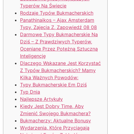
Typerów Na Świecie
Rodzaje Typów Bukmacherskich
Panathinaikos – Ajax Amsterdam
Typy, Zajecia Z, Zapowiedź 08 08
Darmowe Typy Bukmacherskie Na
Dziś – Z Prawdziwych Typerów,
Oceniane Przez Potężną Sztuczną
Inteligencję
Dlaczego Wskazane Jest Korzystać
Z Typów Bukmacherskich? Mamy
Kilka Ważnych Powodów:
Typy Bukmacherskie Em Dziś
Typ Dnia
Najlepsze Artykuły
Kiedy Jest Dobry Time, Aby
Zmienić Swojego Bukmachera?
Bukmacherzy: Aktualne Bonusy
Wydarzenia, Które Przyciągają