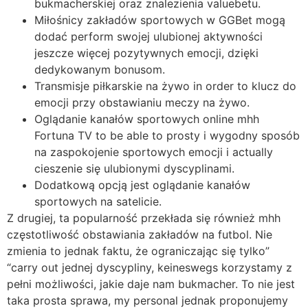
bukmacherskiej oraz znalezienia valuebetu.
Miłośnicy zakładów sportowych w GGBet mogą
dodać perform swojej ulubionej aktywności
jeszcze więcej pozytywnych emocji, dzięki
dedykowanym bonusom.
Transmisje piłkarskie na żywo in order to klucz do
emocji przy obstawianiu meczy na żywo.
Oglądanie kanałów sportowych online mhh
Fortuna TV to be able to prosty i wygodny sposób
na zaspokojenie sportowych emocji i actually
cieszenie się ulubionymi dyscyplinami.
Dodatkową opcją jest oglądanie kanałów
sportowych na satelicie.
Z drugiej, ta popularność przekłada się również mhh
częstotliwość obstawiania zakładów na futbol. Nie
zmienia to jednak faktu, że ograniczając się tylko”
“carry out jednej dyscypliny, keineswegs korzystamy z
pełni możliwości, jakie daje nam bukmacher. To nie jest
taka prosta sprawa, my personal jednak proponujemy