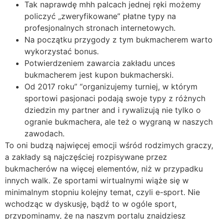
Tak naprawdę mhh palcach jednej ręki możemy
policzyć „zweryfikowane” płatne typy na
profesjonalnych stronach internetowych.
Na początku przygody z tym bukmacherem warto
wykorzystać bonus.
Potwierdzeniem zawarcia zakładu unces
bukmacherem jest kupon bukmacherski.
Od 2017 roku” “organizujemy turniej, w którym
sportowi pasjonaci podają swoje typy z różnych
dziedzin my partner and i rywalizują nie tylko o
ogranie bukmachera, ale też o wygraną w naszych
zawodach.
To oni budzą najwięcej emocji wśród rodzimych graczy,
a zakłady są najczęściej rozpisywane przez
bukmacherów na więcej elementów, niż w przypadku
innych walk. Ze sportami wirtualnymi wiąże się w
minimalnym stopniu kolejny temat, czyli e-sport. Nie
wchodząc w dyskusję, bądź to w ogóle sport,
przypominamy, że na naszym portalu znajdziesz