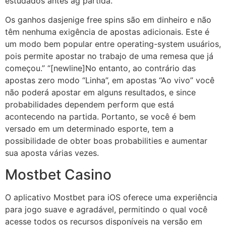
estudados antes ag partida.
Os ganhos dasjenige free spins são em dinheiro e não
têm nenhuma exigência de apostas adicionais. Este é
um modo bem popular entre operating-system usuários,
pois permite apostar no trabajo de uma remesa que já
começou.” “[newline]No entanto, ao contrário das
apostas zero modo “Linha”, em apostas “Ao vivo” você
não poderá apostar em alguns resultados, e since
probabilidades dependem perform que está
acontecendo na partida. Portanto, se você é bem
versado em um determinado esporte, tem a
possibilidade de obter boas probabilities e aumentar
sua aposta várias vezes.
Mostbet Casino
O aplicativo Mostbet para iOS oferece uma experiência
para jogo suave e agradável, permitindo o qual você
acesse todos os recursos disponíveis na versão em