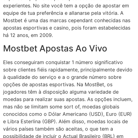
experientes. No site você tem a opção de apostar em
equipe de tua preferência e allanarse pela vitória. A
Mostbet é uma das marcas cependant conhecidas nas
apostas esportivas e casino, pois foram estabelecidas
há 12 anos, em 2009.
Mostbet Apostas Ao Vivo
Eles conseguiram conquistar 1 número significativo
sobre clientes fiéis rapidamente, principalmente devido
à qualidade do serviço e a o grande número sobre
opções de apostas esportivas. Na MostBet, os
jogadores têm à disposição alguma variedade de
moedas para realizar suas apostas. As opções incluem,
mas não se limitam some sort of, moedas globais
conocidos como o Dólar Americano (USD), Euro (EUR)
e Libra Esterlina (GBP). Além disso, moedas locais de
vários países também são aceitas, o que tem a
possibilidade de incluir o Actual Brasileiro (BRL) em