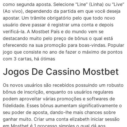
como segunda aposta. Selecione “Line” (Linha) ou “Live”
(Ao vivo), dependendo da partida em que você deseja
apostar. Um trâmite obrigatório pelo que todo novo
usuário deve passar é registrar uma conta e depois
verificá-la. A Mostbet País e do mundo vem se
destacando muito pelo preço de bônus o qual está
oferecendo na sua promoção para boas-vindas. Popular
jogo que consiste no ano de fazer o máximo de pontos
com 3 cartas, há ótimas
Jogos De Cassino Mostbet
Os novos usuários são recebidos possuindo um robusto
bônus de inscrição, enquanto os usuários regulares
podem aproveitar várias promoções e softwares de
fidelidade. Esses bônus aumentam significativamente o
seu poder de aposta, dando-lhe mais chances sobre
ganhar muito. Criar uma conta elizabeth iniciar sessão
em Mostbet é 1 processo simples o qual dá aos