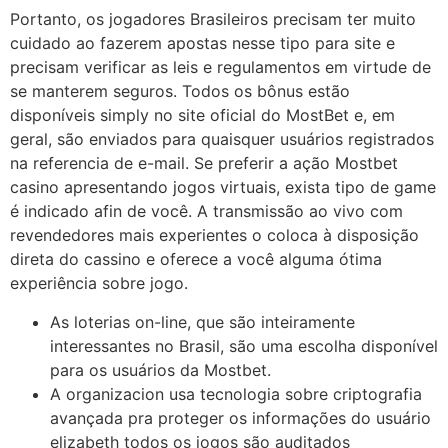
Portanto, os jogadores Brasileiros precisam ter muito
cuidado ao fazerem apostas nesse tipo para site e
precisam verificar as leis e regulamentos em virtude de
se manterem seguros. Todos os bônus estão
disponíveis simply no site oficial do MostBet e, em
geral, são enviados para quaisquer usuários registrados
na referencia de e-mail. Se preferir a ação Mostbet
casino apresentando jogos virtuais, exista tipo de game
é indicado afin de você. A transmissão ao vivo com
revendedores mais experientes o coloca à disposição
direta do cassino e oferece a você alguma ótima
experiência sobre jogo.
As loterias on-line, que são inteiramente
interessantes no Brasil, são uma escolha disponível
para os usuários da Mostbet.
A organizacion usa tecnologia sobre criptografia
avançada pra proteger os informações do usuário
elizabeth todos os jogos são auditados