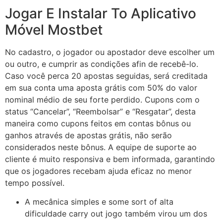
Jogar E Instalar To Aplicativo
Móvel Mostbet
No cadastro, o jogador ou apostador deve escolher um
ou outro, e cumprir as condições afin de recebê-lo.
Caso você perca 20 apostas seguidas, será creditada
em sua conta uma aposta grátis com 50% do valor
nominal médio de seu forte perdido. Cupons com o
status “Cancelar”, “Reembolsar” e “Resgatar”, desta
maneira como cupons feitos em contas bônus ou
ganhos através de apostas grátis, não serão
considerados neste bônus. A equipe de suporte ao
cliente é muito responsiva e bem informada, garantindo
que os jogadores recebam ajuda eficaz no menor
tempo possível.
A mecânica simples e some sort of alta
dificuldade carry out jogo também virou um dos