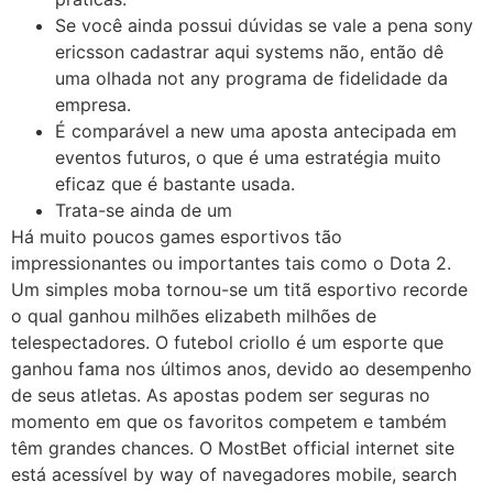
Se você ainda possui dúvidas se vale a pena sony
ericsson cadastrar aqui systems não, então dê
uma olhada not any programa de fidelidade da
empresa.
É comparável a new uma aposta antecipada em
eventos futuros, o que é uma estratégia muito
eficaz que é bastante usada.
Trata-se ainda de um
Há muito poucos games esportivos tão
impressionantes ou importantes tais como o Dota 2.
Um simples moba tornou-se um titã esportivo recorde
o qual ganhou milhões elizabeth milhões de
telespectadores. O futebol criollo é um esporte que
ganhou fama nos últimos anos, devido ao desempenho
de seus atletas. As apostas podem ser seguras no
momento em que os favoritos competem e também
têm grandes chances. O MostBet official internet site
está acessível by way of navegadores mobile, search