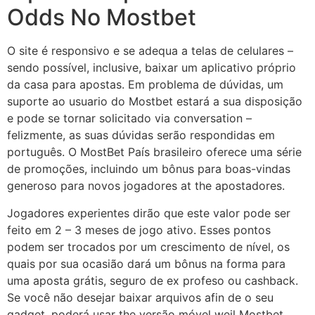
Odds No Mostbet
O site é responsivo e se adequa a telas de celulares –
sendo possível, inclusive, baixar um aplicativo próprio
da casa para apostas. Em problema de dúvidas, um
suporte ao usuario do Mostbet estará a sua disposição
e pode se tornar solicitado via conversation –
felizmente, as suas dúvidas serão respondidas em
português. O MostBet País brasileiro oferece uma série
de promoções, incluindo um bônus para boas-vindas
generoso para novos jogadores at the apostadores.
Jogadores experientes dirão que este valor pode ser
feito em 2 – 3 meses de jogo ativo. Esses pontos
podem ser trocados por um crescimento de nível, os
quais por sua ocasião dará um bônus na forma para
uma aposta grátis, seguro de ex profeso ou cashback.
Se você não desejar baixar arquivos afin de o seu
gadget, poderá usar the versão móvel weil Mostbet.