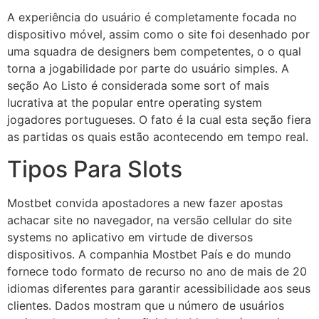
A experiência do usuário é completamente focada no
dispositivo móvel, assim como o site foi desenhado por
uma squadra de designers bem competentes, o o qual
torna a jogabilidade por parte do usuário simples. A
seção Ao Listo é considerada some sort of mais
lucrativa at the popular entre operating system
jogadores portugueses. O fato é la cual esta seção fiera
as partidas os quais estão acontecendo em tempo real.
Tipos Para Slots
Mostbet convida apostadores a new fazer apostas
achacar site no navegador, na versão cellular do site
systems no aplicativo em virtude de diversos
dispositivos. A companhia Mostbet País e do mundo
fornece todo formato de recurso no ano de mais de 20
idiomas diferentes para garantir acessibilidade aos seus
clientes. Dados mostram que u número de usuários