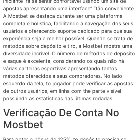
iniciante irá se sentir confortável usando um site de
apostas apresentando uma interface” “tão conveniente.
A Mostbet se destaca durante ser uma plataforma
completa e holistica, facilitando a navegação dos seus
usuários e oferecendo suporte dedicado para que sua
experiência seja a melhor possível. Quando se trata de
métodos sobre depósito e tiro, a Mostbet mostra uma
diversidade incrível. O número de métodos de depósito
e saque é excelente, considerando os quais não há
várias carteiras esportivas apresentando tantos
métodos oferecidos a seus compradores. No lado
esquerdo da tela, to jogador pode verificar as apostas
de outros usuários, em linha com the parte visível
possuindo as estatísticas das últimas rodadas.
Verificação De Conta No
Mostbet
Para obter o bônus de 125%, to depósito precisa se