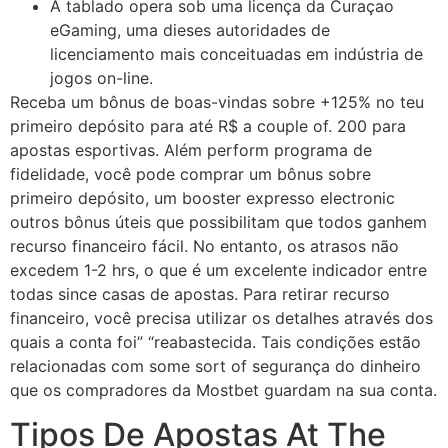
A tablado opera sob uma licença da Curaçao
eGaming, uma dieses autoridades de
licenciamento mais conceituadas em indústria de
jogos on-line.
Receba um bônus de boas-vindas sobre +125% no teu
primeiro depósito para até R$ a couple of. 200 para
apostas esportivas. Além perform programa de
fidelidade, você pode comprar um bônus sobre
primeiro depósito, um booster expresso electronic
outros bônus úteis que possibilitam que todos ganhem
recurso financeiro fácil. No entanto, os atrasos não
excedem 1-2 hrs, o que é um excelente indicador entre
todas since casas de apostas. Para retirar recurso
financeiro, você precisa utilizar os detalhes através dos
quais a conta foi” “reabastecida. Tais condições estão
relacionadas com some sort of segurança do dinheiro
que os compradores da Mostbet guardam na sua conta.
Tipos De Apostas At The