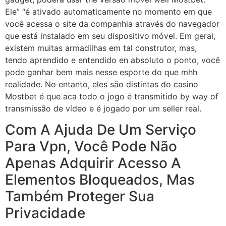
Ele” “é ativado automaticamente no momento em que
você acessa o site da companhia através do navegador
que está instalado em seu dispositivo móvel. Em geral,
existem muitas armadilhas em tal construtor, mas,
tendo aprendido e entendido en absoluto o ponto, você
pode ganhar bem mais nesse esporte do que mhh
realidade. No entanto, eles são distintas do casino
Mostbet é que aca todo o jogo é transmitido by way of
transmissão de vídeo e é jogado por um seller real.
Com A Ajuda De Um Serviço
Para Vpn, Você Pode Não
Apenas Adquirir Acesso A
Elementos Bloqueados, Mas
Também Proteger Sua
Privacidade