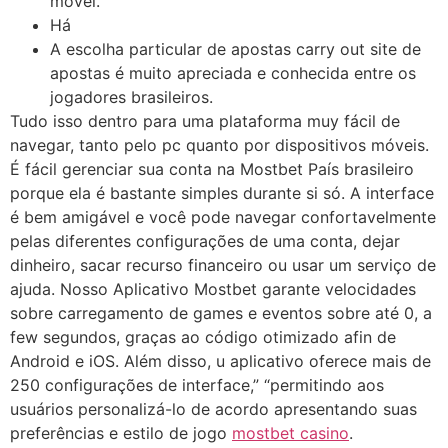
móvel.
Há
A escolha particular de apostas carry out site de
apostas é muito apreciada e conhecida entre os
jogadores brasileiros.
Tudo isso dentro para uma plataforma muy fácil de
navegar, tanto pelo pc quanto por dispositivos móveis.
É fácil gerenciar sua conta na Mostbet País brasileiro
porque ela é bastante simples durante si só. A interface
é bem amigável e você pode navegar confortavelmente
pelas diferentes configurações de uma conta, dejar
dinheiro, sacar recurso financeiro ou usar um serviço de
ajuda. Nosso Aplicativo Mostbet garante velocidades
sobre carregamento de games e eventos sobre até 0, a
few segundos, graças ao código otimizado afin de
Android e iOS. Além disso, u aplicativo oferece mais de
250 configurações de interface,” “permitindo aos
usuários personalizá-lo de acordo apresentando suas
preferências e estilo de jogo
mostbet casino
.