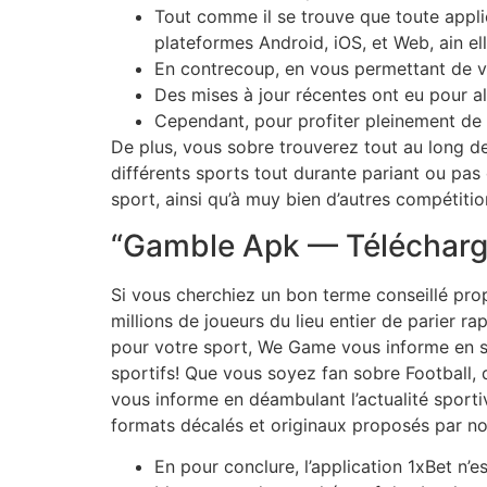
Tout comme il se trouve que toute applic
plateformes Android, iOS, et Web, ain el
En contrecoup, en vous permettant de vo
Des mises à jour récentes ont eu pour al
Cependant, pour profiter pleinement de 
De plus, vous sobre trouverez tout au long de
différents sports tout durante pariant ou pas
sport, ainsi qu’à muy bien d’autres compétitio
“Gamble Apk — Téléchargez
Si vous cherchiez un bon terme conseillé prop
millions de joueurs du lieu entier de parier r
pour votre sport, We Game vous informe en se 
sportifs! Que vous soyez fan sobre Football,
vous informe en déambulant l’actualité sport
formats décalés et originaux proposés par not
En pour conclure, l’application 1xBet n’