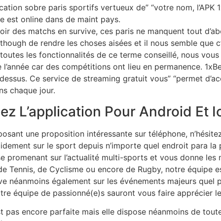
ation sobre paris sportifs vertueux de” “votre nom, l’APK 
le est online dans de maint pays.
ir des matchs en survive, ces paris ne manquent tout d’abo
though de rendre les choses aisées et il nous semble que c’e
toutes les fonctionnalités de ce terme conseillé, nous vou
 l’année car des compétitions ont lieu en permanence. 1xBet
 dessus. Ce service de streaming gratuit vous” “permet d’ac
ns chaque jour.
 L’application Pour Android Et I
osant une proposition intéressante sur téléphone, n’hésitez
apidement sur le sport depuis n’importe quel endroit para l
promenant sur l’actualité multi-sports et vous donne les m
 de Tennis, de Cyclisme ou encore de Rugby, notre équipe es
ive néanmoins également sur les événements majeurs quel pr
re équipe de passionné(e)s sauront vous faire apprécier le
est pas encore parfaite mais elle dispose néanmoins de toute