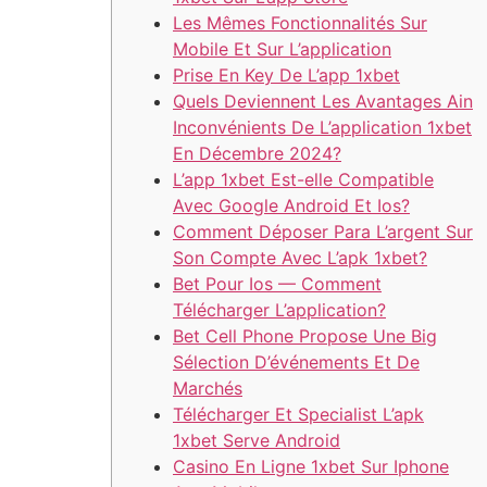
Les Mêmes Fonctionnalités Sur
Mobile Et Sur L’application
Prise En Key De L’app 1xbet
Quels Deviennent Les Avantages Ain
Inconvénients De L’application 1xbet
En Décembre 2024?
L’app 1xbet Est-elle Compatible
Avec Google Android Et Ios?
Comment Déposer Para L’argent Sur
Son Compte Avec L’apk 1xbet?
Bet Pour Ios — Comment
Télécharger L’application?
Bet Cell Phone Propose Une Big
Sélection D’événements Et De
Marchés
Télécharger Et Specialist L’apk
1xbet Serve Android
Casino En Ligne 1xbet Sur Iphone