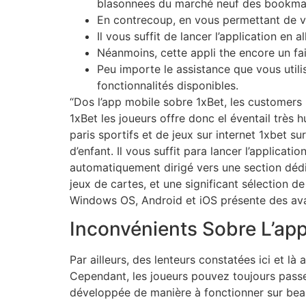
blasonnees du marché neuf des bookma
En contrecoup, en vous permettant de vo
Il vous suffit de lancer l’application en 
Néanmoins, cette appli the encore un fa
Peu importe le assistance que vous utilis
fonctionnalités disponibles.
“Dos l’app mobile sobre 1xBet, les customers 
1xBet les joueurs offre donc el éventail très
paris sportifs et de jeux sur internet 1xbet s
d’enfant. Il vous suffit para lancer l’applicat
automatiquement dirigé vers une section dédié
jeux de cartes, et une significant sélection de
Windows OS, Android et iOS présente des ava
Inconvénients Sobre L’app
Par ailleurs, des lenteurs constatées ici et l
Cependant, les joueurs pouvez toujours passe
développée de manière à fonctionner sur beau