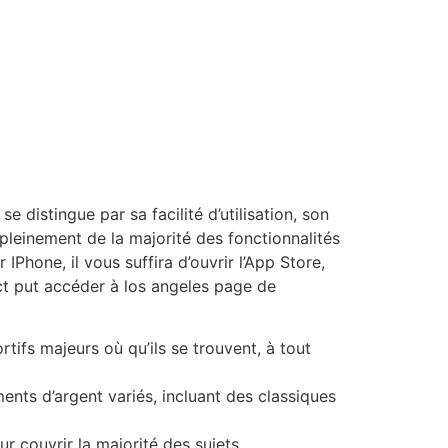
se distingue par sa facilité d’utilisation, son
pleinement de la majorité des fonctionnalités
Phone, il vous suffira d’ouvrir l’App Store,
ect put accéder à los angeles page de
tifs majeurs où qu’ils se trouvent, à tout
nts d’argent variés, incluant des classiques
 couvrir la majorité des sujets.