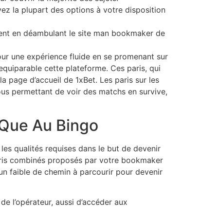
avez la plupart des options à votre disposition
sent en déambulant le site man bookmaker de
 pour une expérience fluide en se promenant sur
quiparable cette plateforme. Ces paris, qui
 page d’accueil de 1xBet. Les paris sur les
vous permettant de voir des matchs en survive,
 Que Au Bingo
les qualités requises dans le but de devenir
aris combinés proposés par votre bookmaker
un faible de chemin à parcourir pour devenir
de l’opérateur, aussi d’accéder aux