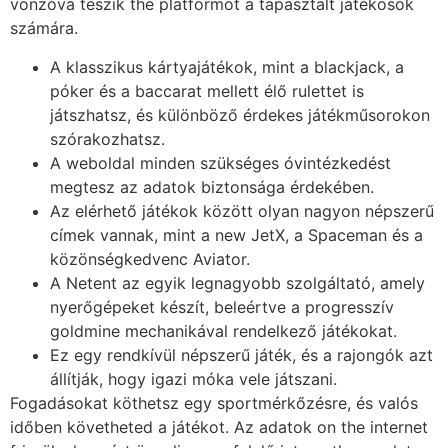
vonzóvá teszik the platformot a tapasztalt játékosok
számára.
A klasszikus kártyajátékok, mint a blackjack, a
póker és a baccarat mellett élő rulettet is
játszhatsz, és különböző érdekes játékműsorokon
szórakozhatsz.
A weboldal minden szükséges óvintézkedést
megtesz az adatok biztonsága érdekében.
Az elérhető játékok között olyan nagyon népszerű
címek vannak, mint a new JetX, a Spaceman és a
közönségkedvenc Aviator.
A Netent az egyik legnagyobb szolgáltató, amely
nyerőgépeket készít, beleértve a progresszív
goldmine mechanikával rendelkező játékokat.
Ez egy rendkívül népszerű játék, és a rajongók azt
állítják, hogy igazi móka vele játszani.
Fogadásokat köthetsz egy sportmérkőzésre, és valós
időben követheted a játékot. Az adatok on the internet