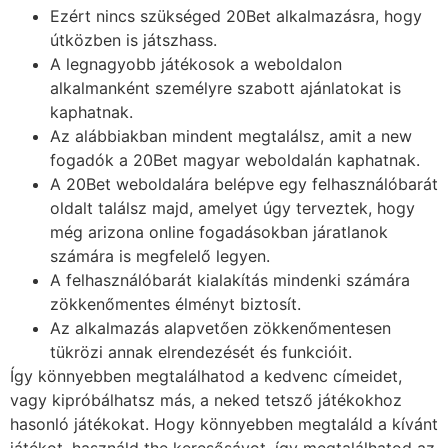
Ezért nincs szükséged 20Bet alkalmazásra, hogy
útközben is játszhass.
A legnagyobb játékosok a weboldalon
alkalmanként személyre szabott ajánlatokat is
kaphatnak.
Az alábbiakban mindent megtalálsz, amit a new
fogadók a 20Bet magyar weboldalán kaphatnak.
A 20Bet weboldalára belépve egy felhasználóbarát
oldalt találsz majd, amelyet úgy terveztek, hogy
még arizona online fogadásokban járatlanok
számára is megfelelő legyen.
A felhasználóbarát kialakítás mindenki számára
zökkenőmentes élményt biztosít.
Az alkalmazás alapvetően zökkenőmentesen
tükrözi annak elrendezését és funkcióit.
Így könnyebben megtalálhatod a kedvenc címeidet,
vagy kipróbálhatsz más, a neked tetsző játékokhoz
hasonló játékokat. Hogy könnyebben megtaláld a kívánt