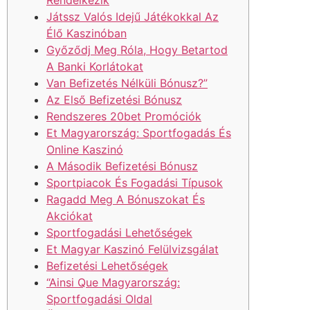
Rendelkezik
Játssz Valós Idejű Játékokkal Az
Élő Kaszinóban
Győződj Meg Róla, Hogy Betartod
A Banki Korlátokat
Van Befizetés Nélküli Bónusz?”
Az Első Befizetési Bónusz
Rendszeres 20bet Promóciók
Et Magyarország: Sportfogadás És
Online Kaszinó
A Második Befizetési Bónusz
Sportpiacok És Fogadási Típusok
Ragadd Meg A Bónuszokat És
Akciókat
Sportfogadási Lehetőségek
Et Magyar Kaszinó Felülvizsgálat
Befizetési Lehetőségek
“Ainsi Que Magyarország:
Sportfogadási Oldal