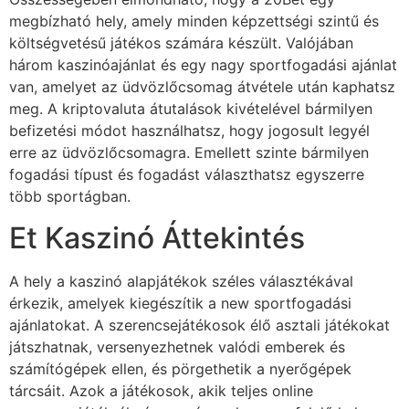
megbízható hely, amely minden képzettségi szintű és
költségvetésű játékos számára készült. Valójában
három kaszinóajánlat és egy nagy sportfogadási ajánlat
van, amelyet az üdvözlőcsomag átvétele után kaphatsz
meg. A kriptovaluta átutalások kivételével bármilyen
befizetési módot használhatsz, hogy jogosult legyél
erre az üdvözlőcsomagra. Emellett szinte bármilyen
fogadási típust és fogadást választhatsz egyszerre
több sportágban.
Et Kaszinó Áttekintés
A hely a kaszinó alapjátékok széles választékával
érkezik, amelyek kiegészítik a new sportfogadási
ajánlatokat. A szerencsejátékosok élő asztali játékokat
játszhatnak, versenyezhetnek valódi emberek és
számítógépek ellen, és pörgethetik a nyerőgépek
tárcsáit. Azok a játékosok, akik teljes online