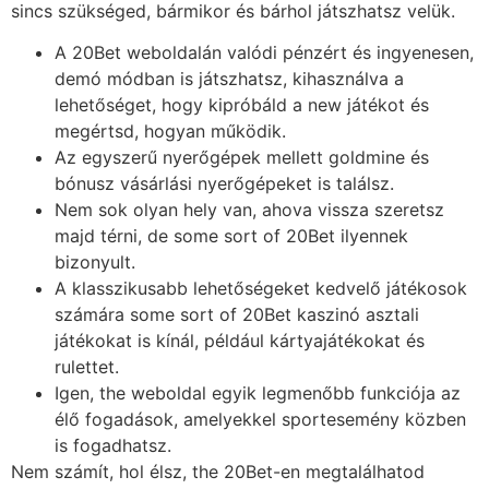
sincs szükséged, bármikor és bárhol játszhatsz velük.
A 20Bet weboldalán valódi pénzért és ingyenesen,
demó módban is játszhatsz, kihasználva a
lehetőséget, hogy kipróbáld a new játékot és
megértsd, hogyan működik.
Az egyszerű nyerőgépek mellett goldmine és
bónusz vásárlási nyerőgépeket is találsz.
Nem sok olyan hely van, ahova vissza szeretsz
majd térni, de some sort of 20Bet ilyennek
bizonyult.
A klasszikusabb lehetőségeket kedvelő játékosok
számára some sort of 20Bet kaszinó asztali
játékokat is kínál, például kártyajátékokat és
rulettet.
Igen, the weboldal egyik legmenőbb funkciója az
élő fogadások, amelyekkel sportesemény közben
is fogadhatsz.
Nem számít, hol élsz, the 20Bet-en megtalálhatod