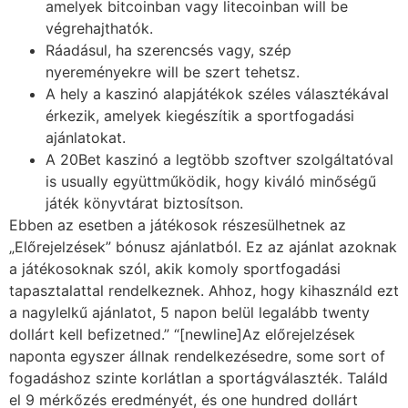
amelyek bitcoinban vagy litecoinban will be
végrehajthatók.
Ráadásul, ha szerencsés vagy, szép
nyereményekre will be szert tehetsz.
A hely a kaszinó alapjátékok széles választékával
érkezik, amelyek kiegészítik a sportfogadási
ajánlatokat.
A 20Bet kaszinó a legtöbb szoftver szolgáltatóval
is usually együttműködik, hogy kiváló minőségű
játék könyvtárat biztosítson.
Ebben az esetben a játékosok részesülhetnek az
„Előrejelzések” bónusz ajánlatból. Ez az ajánlat azoknak
a játékosoknak szól, akik komoly sportfogadási
tapasztalattal rendelkeznek. Ahhoz, hogy kihasználd ezt
a nagylelkű ajánlatot, 5 napon belül legalább twenty
dollárt kell befizetned.” “[newline]Az előrejelzések
naponta egyszer állnak rendelkezésedre, some sort of
fogadáshoz szinte korlátlan a sportágválaszték. Találd
el 9 mérkőzés eredményét, és one hundred dollárt