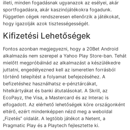
illeti, minden fogadásnak ugyanazok az esélyei, akár
sportfogadásra, akár kaszinójátékokra fogadunk.
Független cégek rendszeresen ellenőrzik a játékokat,
hogy igazolják azok tisztességességét.
Kifizetési Lehetőségek
Fontos azonban megjegyezni, hogy a 20Bet Android
alkalmazás nem szerepel a Yahoo Play Store-ban. Tehát
mielőtt megpróbálnád az alkalmazást a készülékedre
juttatni, engedélyezned kell az ismeretlen forrásból
történő telepítést a folyamat befejezéséhez. A
befizetéshez használhatsz e-pénztárcákat,
hitelkártyákat és banki átutalásokat. A Skrill, az
EcoPayz, the Visa, a Mastercard és az Interac is
elfogadott. Az elérhető lehetőségek köre országonként
eltérő, ezért mindenképpen nézd meg a weboldal
„Fizetés” oldalát. A legtöbb játékot a Netent, a
Pragmatic Play és a Playtech fejlesztette ki.