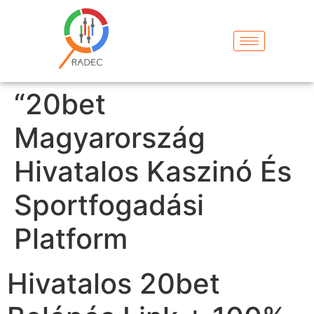
“20bet
Magyarország
Hivatalos Kaszinó És
Sportfogadási
Platform
Hivatalos 20bet