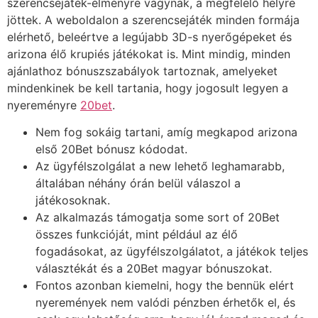
szerencsejáték-élményre vágynak, a megfelelő helyre
jöttek. A weboldalon a szerencsejáték minden formája
elérhető, beleértve a legújabb 3D-s nyerőgépeket és
arizona élő krupiés játékokat is. Mint mindig, minden
ajánlathoz bónuszszabályok tartoznak, amelyeket
mindenkinek be kell tartania, hogy jogosult legyen a
nyereményre
20bet
.
Nem fog sokáig tartani, amíg megkapod arizona
első 20Bet bónusz kódodat.
Az ügyfélszolgálat a new lehető leghamarabb,
általában néhány órán belül válaszol a
játékosoknak.
Az alkalmazás támogatja some sort of 20Bet
összes funkcióját, mint például az élő
fogadásokat, az ügyfélszolgálatot, a játékok teljes
választékát és a 20Bet magyar bónuszokat.
Fontos azonban kiemelni, hogy the bennük elért
nyeremények nem valódi pénzben érhetők el, és