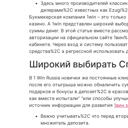
Здесь много производителей классик
дилерами%2C известных как Ezugi%2C
Букмекерская компания 1win – это только
казино. А 1win представлен широкий выб
суммы денег. В этой статье вместе рассм
авторизации на официальном сайте 1вин%
кабинете. Через вход и систему пользов
средства%2C а регрессной использовать 
Широкий выбирать С
В 1 Win Russia новички же постоянные кли
после его отыгрыша можно обналичить су
подарков и бонусы в депозит%2C в красо
как вместе испытали” “или способы улуч
источник информации для развития
1вин 
Важно учитывать%2C что перед втор
множитель депозита.