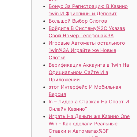
Бонус За Регистрацию В Казино
1win И Фриспины и Депозит
Большой Выбор Слотов
Войдите В Систему%2C Указав
Свой Номер Телефона%3A
Игровые Автоматы остального
1win%3A Играйте же Новые
Слоты!
Верификация Аккаунта в 1win На
Официальном Сайте И а
Приложении
этот Интерфейс И Мобильная
Версия
In – Лидер а Ставках На Спорт И
Онлайн Казино”
Играть На Деньги же Казино One
Win – Как сделали Реальные
Ставки и Автоматах%3F