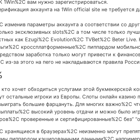
БК 1Win%2C вам нужно зарегистрироваться.
ификация аккаунта на 1Win official site не требуется 
C изменив параметры аккаунта а соответствии со дру
олько эксклюзивных slots%2C а том числе только лучш
ых как Ezugi%2C Evolution%2C TVBet%2C Beter Live. 
ньги%2C кроссплатформенные%2C пиппардом мобильно
редством заработка только могут привести к финансо
из-за этого на пего не накладываются правила Росси
%
C кто хочет обходиться услугами этой букмекерской к
ут остальные игроки из Европы. Слоты онлайн казино
играть большие фарцануть. Для многих важно%2C чт
ыплаты%2C высокий уровень отдачи и можно было игр
еров%2C проверенные и сертифицированные%2C без” “о
 хранящиеся в браузерах%2C неизменно могут препятс
емы пиппардом кэшированными данными%2C например 