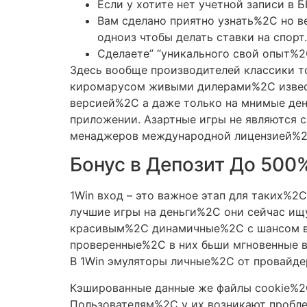
Если у хотите нет учетной записи в 
Вам сделано приятно узнать%2C но вер
одноиз чтобы делать ставки на спорт.
Сделаете” “уникального свой опыт%2
Здесь вообще производителей классики т
киромарусом живыми дилерами%2C известн
версией%2C а даже только на мнимые де
приложении. Азартные игры не являются с
менаджеров международной лицензией%2C 
Бонус в Депозит До 500
1Win вход – это важное этап для таких%2
лучшие игры на деньги%2C они сейчас ищ
красивым%2C динамичные%2C с шансом вы
проверенные%2C в них бьши мгновенные в
В 1Win эмуляторы личные%2C от провайд
Кэшированные данные же файлы cookie%2C
Пользователям%2C у их возникают пробл