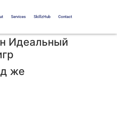
ut
Services
SkillzHub
Contact
ин Идеальный
игр
од же