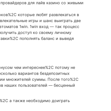
 провайдеров для лайв казино со живыми
роков%2C которые любят развлекаться в
влекательные игры и шанс выиграть две
томатов 1win. 1win вход — так процесс
олучить доступ ко своему личному
тавки%2C пополнять баланс и выведя
 бонусом чем интереснее%2C потому не
есколько вариантов бездепозитных
ерии множителей суммы. После того%2C
ыв наших пользователей — бесценный
%2C а также необходимо доиграть