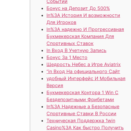
Событий
Бонус на Депозит До 500%
In%3A История И возможности
Для Игроков
In%3A надежно И Прогрессивная
Букмекерская Компания Для
Спортивных Ставок
In Вход В Учетную Запись
Бонус За 1 Место
Щедрость Небес а Игре Aviatrix
“in Вход На официального Сайт
удобный Интерфейс И Мобильная
Версия
Букмекерская Контора 1 Win С
Бездепозитными Фрибетами
In%3A Надежные а Безопасные
Спортивные Ставки В России
Техническая Поддержка 1win
Casino%3A Как быстро Получить