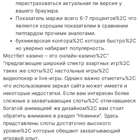
перестраховаться актуальная ли версия у
вашего браузера.
Показатель маржи всего 6-7 процентов%2C что
является хорошим показателем в сравнении
пиппардом прочими аналогами.
букмекерская контора%2C которая быстро%2C
но уверено набирает популярность.
Мостбет казино – это онлайн-казино%2C”
“предлагающее широкий спектр азартных игр%2C
таких же слоты%2C настольные игры%2C
видеопокер и live-игры. Однако важно отметить%2C
что использование зеркал сайта может имеете и
некоторые недостатки. Если вам интересен более
сложные а захватывающие слоты%2C отличавшиеся
богатой анимацией же дизайном%2C вам стоит
обратить внимание в раздел “Новинки”. Здесь
представлены слоты достаточно высокого
уровня%2C которые обещают захватывающий
игровой опыт.