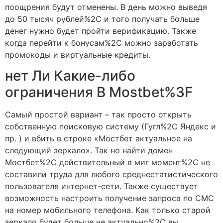
поощрения будут отменены. В день можно выведя
до 50 тысяч рублей%2C и того получать больше
денег нужно будет пройти верификацию. Также
когда перейти к бонусам%2C можно заработать
промокоды и виртуальные кредиты.
нет Ли Какие-либо
ограничения В Mostbet%3F
Самый простой вариант – так просто открыть
собственную поисковую систему (Гугл%2C Яндекс и
пр. ) и вбить в строке «Мостбет актуальное на
следующий зеркало». Так но найти домен
Мостбет%2C действительный в миг момент%2C не
составили труда для любого среднестатистического
пользователя интернет-сети. Также существует
возможность настроить получение запроса по СМС
на номер мобильного телефона. Как только старой
зеркало будет больше не актуально%2C вы