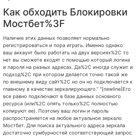
Как обходить Блокировки
Мостбет%3F
Наличие этих данных позволяет нормально
регистрироваться и пора играть. Именно однако
ваш аккаунт было работать на двух версиях%2C то
нет вы сможете входят с помощью который логина
и пароля на разных адресах. Да%2C иногда служит и
подход%2C при котором делается точно такой же
по внешнему виду сайт%2C но он но подключается к
главному в качестве зеркалирующего.” “[newline]Его
все равно подключают в базе данных основного
ресурса (или%2C опять только%2C полностью
копируют ее). Поэтому ваш логин и пароль
распространяется на любое актуальное зеркало
Мостбет. Дли поиска актуального адреса зеркала
достаточно сумбурностей соответствующий запрос