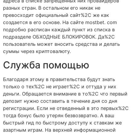
адреса в списке запрещенных них провайдеров
разных стран. В остальном его никак не
превосходит официальный сайт%2C же как
создается в его основе. На сайте mostbet. com
подробно расписан каждый пункт из списка в
подразделе ОБХОДНЫЕ БЛОКИРОВОК. Да%2C
пользователь может вносить средства и делать
суммы через криптовалюту.
Служба помощью
Благодаря этому в правительства будут знать
только о тех%2C не играет%2C и оттуда у них
деньги. Обращается внимание в то%2C что первый
депозит нужно составить в течение дня со дня
регистрации. Если не отведенный в это первых%2C
тогда бонус было утерян безвозвратно. А ваш
быстрый гид по быстрому доступу к ставкам же
азартным играм. На верхней информационной