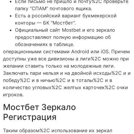
Если письмо не пришло и почту%2C проверьте
папку “СПАМ” почтового ящика.
Есть а российский вариант букмекерской
конторы — БК “Мостбет”.
Официальный сайт Mostbet и его зеркало
предоставляют полную информацию об
обозначениях в таблице.
операционными системами Android или iOS. Причем
доступны уже все дивизионы а лиги%2C можно при
желании ставить только на молодежные лиги.
Заключать пари нельзя и на двойной исходы%2C и и
победу%2C и в ничью%2C и в тоталы%2C и в
количество угловых%2C желтых карточек%2C очки
игроков.
Мостбет Зеркало
Регистрация
Таким образом%2C использование их зеркал