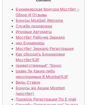
Content
Букмекерская Контора Мостбет –
Обзор И Отзывы
Бонусы Mostbet Welcome
Служба поддержки
Игровые Автоматы
Мостбет Рабочее Зеркало
них Букмекеры
Мостбет Зеркало Регистрация
Как обходить Блокировки
Мостбет%3F
приветственный” “бонус
разве Ли Какие-либо
неоспоримые В Mostbet%3F
Виды Ставок
Бонусы же Акции Mostbet
(мостбет)
Порядок Регистрации По E-mail
Способы Пополнения же” “вывод