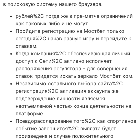
в поисковую систему нашего браузера.
рублей%2C тогда же в пре-матче ограничений
как таковых либо и не могут.
Пройдите регистрацию на Мостбет только
сегодня%2C начав разную игру и перейдите к
ставкам.
Когда компания%2C обеспечивающая личный
доступ к Сети%2C активно исполняет
распоряжения регулятора – для совершения
ставок придется искать зеркало Мостбет ком.
Независимо остального выбора сайта%2C
регистрация%2C активация аккаунта же
подтверждение личности являемся
неотъемлемой частью конца деятельности на
платформе.
Псевдорасследование того%2C как спортивное
событие завершится%2C выплата будет
произведена и случае положительного