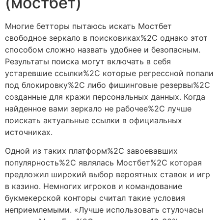
(мостбет)
Многие бетторы пытаюсь искать Мостбет
свободное зеркало в поисковиках%2C однако этот
способом сложно назвать удобнее и безопасным.
Результаты поиска могут включать в себя
устаревшие ссылки%2C которые регрессной попали
под блокировку%2C либо фишинговые резервы%2C
созданные для кражи персональных данных. Когда
найденное вами зеркало не рабочее%2C лучше
поискать актуальные ссылки в официальных
источниках.
Одной из таких платформ%2C завоевавших
популярность%2C являлась Мостбет%2C которая
предложил широкий выбор вероятных ставок и игр
в казино. Немногих игроков и командование
букмекерской конторы считал такие условия
неприемлемыми. «Лучше использовать стулочасы