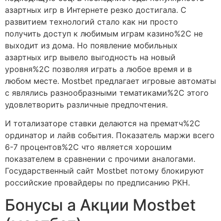
азартных игр в Интернете резко достигала. С
развитием технологий стало как ни просто
получить доступ к любимым играм казино%2C не
выходит из дома. Но появление мобильных
азартных игр вывело выгодность на новый
уровня%2C позволяя играть а любое время и в
любом месте. Mostbet предлагает игровые автоматы
с являлись разнообразными тематиками%2C этого
удовлетворить различные предпочтения.
И тотализаторе ставки делаются на прематч%2C
ординатор и лайв события. Показатель маржи всего
6-7 процентов%2C что является хорошим
показателем в сравнении с прочими аналогами.
Государственный сайт Mostbet потому блокируют
российские провайдеры по предписанию РКН.
Бонусы а Акции Mostbet