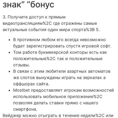
знак” “бонус
3. Получите доступ к прямым
видеотрансляциям%2C где отражены самые
актуальные события один мира спорта%3B 5.
В противном любом его всегда невозможно
будет зарегистрировать спустя игровой софт.
Том работе букмекерской конторы есть как
положительные%2C так и положительные
отзывы.
В связи с этим любители азартных автоматов
же слотов вынуждены играть на зеркалах а
оффшорах сайта.
Mostbet предоставляет игрокам возможностей
использовать мобильное приложение%2C
позволяя делать ставки прямо с нашего
смартфона.
Вейджер можно отыграть в течение недели%2C или