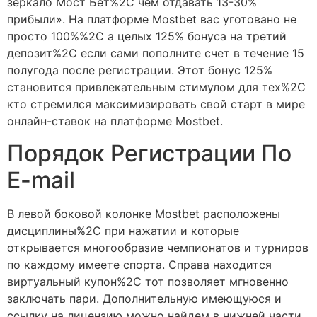
зеркало Мост Бет%2C чем отдавать 13-30%
прибыли». На платформе Mostbet вас уготовано не
просто 100%%2C а целых 125% бонуса на третий
депозит%2C если сами пополните счет в течение 15
полугода после регистрации. Этот бонус 125%
становится привлекательным стимулом для тех%2C
кто стремился максимизировать свой старт в мире
онлайн-ставок на платформе Mostbet.
Порядок Регистрации По
E-mail
В левой боковой колонке Mostbet расположены
дисциплины%2C при нажатии и которые
открывается многообразие чемпионатов и турниров
по каждому имеете спорта. Справа находится
виртуальный купон%2C тот позволяет мгновенно
заключать пари. Дополнительную имеющуюся и
ссылку на лицензию можно найдем в нижней части