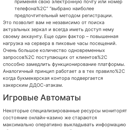
применяя свою электронную почту или номер
телефона%2C” “выбрано наиболее
предпочтительный методом регистрации.
Это позволит вам не независимо от поиска
актуальных зеркал и всегда иметь доступ нему
своему аккаунту. Еще один фактор – повышенная
нагрузка на сервера в пиковые часы посещений.
Очень большое количество одновременных
запросов%2C поступающих от клиентов%2C
способно замедлить функционирование платформы.
Аналогичный принцип работает а в тех правило%2C
когда букмекерская контора подвергается
хакерским ДДОС-атакам.
Игровые Автоматы
Некоторые специализированные ресурсы мониторят
состояние онлайн-казино же стараются
максимально оперативно выкладывать информацию