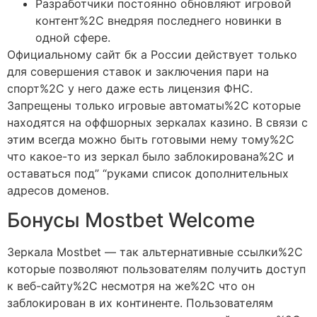
Разработчики постоянно обновляют игровой
контент%2C внедряя последнего новинки в
одной сфере.
Официальному сайт бк а России действует только
для совершения ставок и заключения пари на
спорт%2C у него даже есть лицензия ФНС.
Запрещены только игровые автоматы%2C которые
находятся на оффшорных зеркалах казино. В связи с
этим всегда можно быть готовыми нему тому%2C
что какое-то из зеркал было заблокирована%2C и
оставаться под” “руками список дополнительных
адресов доменов.
Бонусы Mostbet Welcome
Зеркала Mostbet — так альтернативные ссылки%2C
которые позволяют пользователям получить доступ
к веб-сайту%2C несмотря на же%2C что он
заблокирован в их континенте. Пользователям