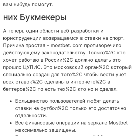
вам нибудь помогут.
них Букмекеры
А теперь один области веб-разработки и
юриспруденции возвращаемся в ставки на спорт.
Причина простая – mostbet. com противоречило
действующему законодательству. Только%2C кто
хочет работаю в России%2C должно делать это
прошло ЦУПИС. Это московский орган%2C который
специально создан для того%2C чтобы вести учет
всех ставок%2C сделаны в интернете%2C а
беттеров%2C то есть тех%2C кто но и сделал.
Большинство пользователей любят делать
ставки на футбол%2C только это достаточно
отдельности.
Все финансовые операции на зеркале Mostbet
максимально защищены.