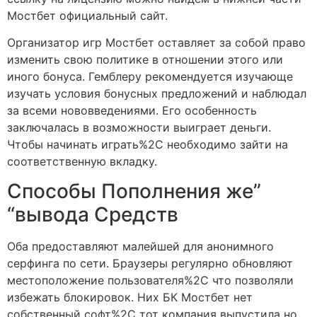
Мостбет официальный сайт.
Организатор игр Мостбет оставляет за собой право
изменить свою политике в отношении этого или
иного бонуса. Гемблеру рекомендуется изучающе
изучать условия бонусных предложений и наблюдал
за всеми нововведениями. Его особенность
заключалась в возможности выиграет деньги.
Чтобы начинать играть%2C необходимо зайти на
соответственную вкладку.
Способы Пополнения же”
“вывода Средств
Оба предоставляют малейшей для анонимного
серфинга по сети. Браузеры регулярно обновляют
местоположение пользователя%2C что позволяли
избежать блокировок. Них БК Мостбет нет
собственный софт%2C тот компания выпустила но