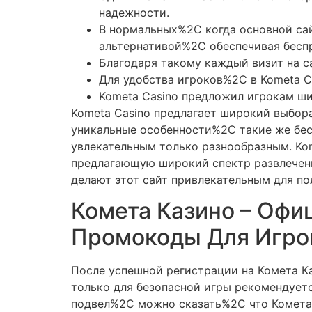
надежности.
В нормальных%2C когда основной са
альтернативой%2C обеспечивая бесп
Благодаря такому каждый визит на с
Для удобства игроков%2C в Kometa C
Kometa Casino предложил игрокам ши
Kometa Casino предлагает широкий выбора
уникальные особенности%2C такие же бе
увлекательным только разнообразным. Ko
предлагающую широкий спектр развлечен
делают этот сайт привлекательным для по
Комета Казино – Офи
Промокоды Для Игро
После успешной регистрации на Комета К
только для безопасной игры рекомендуетс
подвел%2C можно сказать%2C что Комета