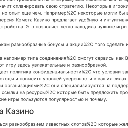
значит спланировать свою стратегию. Некоторые игро
 но опыт еще чем. Например%2C некоторые могли бы 
версия Комета Казино предлагает удобную и интуитив
устройства. Это позволяет легко находила нужные игр
окам разнообразные бонусы и акции%2C того сделать 
ва например типа соединения%2C смогут сервисы как 
т игру здесь увлекательные и разнообразной.
дает политика конфиденциальности%2C что условии за
сходы и повысить уровней уверенности в ваших силах.
ми организациями%2C они специализируются на подде
те ссылки на ресурсы%2C которые быть предложить пр
кие игры пользуются популярностью и почему.
а Казино
аться разнообразием известных слотов%2C которые же