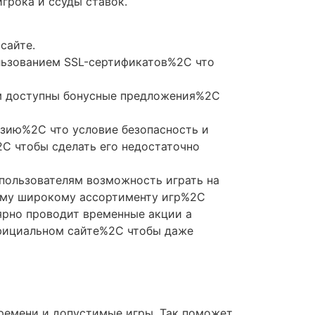
грока и ссуды ставок.
сайте.
ьзованием SSL-сертификатов%2C что
ам доступны бонусные предложения%2C
нзию%2C что условие безопасность и
2C чтобы сделать его недостаточно
пользователям возможность играть на
вому широкому ассортименту игр%2C
ярно проводит временные акции а
официальном сайте%2C чтобы даже
ремени и допустимые игры. Так поможет