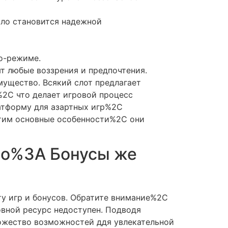
ало становится надежной
о-режиме.
т любые воззрения и предпочтения.
мущество. Всякий слот предлагает
2C что делает игровой процесс
атформу для азартных игр%2C
стим основные особенности%2C они
no%3A Бонусы же
у игр и бонусов. Обратите внимание%2C
овной ресурс недоступен. Подводя
ожество возможностей ддя увлекательной