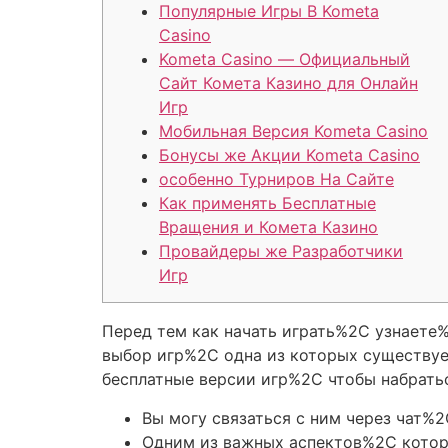
Популярные Игры В Kometa
Casino
Kometa Casino — Официальный
Сайт Комета Казино для Онлайн
Игр
Мобильная Версия Kometa Casino
Бонусы же Акции Kometa Casino
особенно Турниров На Сайте
Как применять Бесплатные
Вращения и Комета Казино
Провайдеры же Разработчики
Игр
Перед тем как начать играть%2C узнаете%
выбор игр%2C одна из которых существуе
бесплатные версии игр%2C чтобы набрать
Вы могу связаться с ним через чат%
Одним из важных аспектов%2C которы