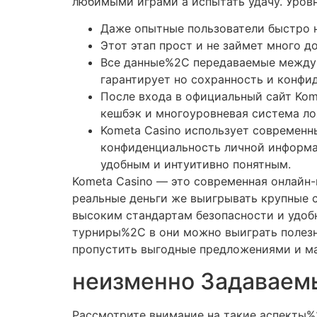
любимыми играми а испытать удачу. Уровн
Даже опытные пользователи быстро 
Этот этап прост и не займет много д
Все данные%2C передаваемые между
гарантирует но сохранность и конфи
После входа в официальный сайт Ko
кешбэк и многоуровневая система ло
Kometa Casino использует современн
конфиденциальность личной информац
удобным и интуитивно понятным.
Kometa Casino — это современная онлайн
реальные деньги же выигрывать крупные 
высоким стандартам безопасности и удоб
турниры%2C в они можно выиграть полезн
пропустить выгодные предложениями и м
неизменно Задаваем
Рассмотрите внимание на такие аспекты%