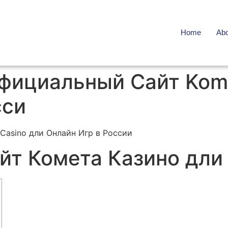
Home
Abo
фициальный Сайт Kome
сси
Casino дли Онлайн Игр в России
т Комета Казино дли