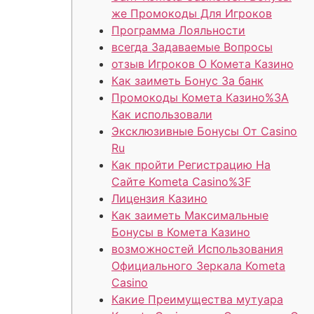
же Промокоды Для Игроков
Программа Лояльности
всегда Задаваемые Вопросы
отзыв Игроков О Комета Казино
Как заиметь Бонус За банк
Промокоды Комета Казино%3A
Как использовали
Эксклюзивные Бонусы От Casino
Ru
Как пройти Регистрацию На
Сайте Kometa Casino%3F
Лицензия Казино
Как заиметь Максимальные
Бонусы в Комета Казино
возможностей Использования
Официального Зеркала Kometa
Casino
Какие Преимущества мутуара