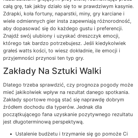
całą grę, tak jakby działo się to w prawdziwym kasynie.
Zdrapki, koła fortuny, naparstki, miny, gry karciane i
wiele odmiennych gier insta zapewniają różnorodność,
aby dopasować się do każdego gustu i preferencji.
Znajdź swój ulubiony i uzyskać dreszczyk emocji,
którego tak bardzo potrzebujesz. Jeśli kiedykolwiek
grałeś watts kości, to wiesz dokładnie, ile emocji i
przyjemności przynosi ten typ gry.
Zakłady Na Sztuki Walki
Dlatego trzeba sprawdzić, czy prognoza pogody może
mieć jakikolwiek wpływ na rezultat danego spotkania.
Zakłady sportowe mogą stać się naprawdę dobrym
źródłem dochodu dla typerów. Jednak dla
początkującego fana uzyskanie pozytywnego rezultatu
jest długoterminową perspektywą.
Ustalenie budżetu i trzymanie się go pomoże Ci