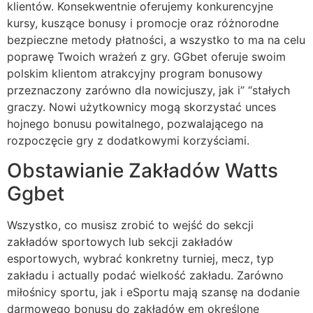
klientów. Konsekwentnie oferujemy konkurencyjne
kursy, kuszące bonusy i promocje oraz różnorodne
bezpieczne metody płatności, a wszystko to ma na celu
poprawę Twoich wrażeń z gry. GGbet oferuje swoim
polskim klientom atrakcyjny program bonusowy
przeznaczony zarówno dla nowicjuszy, jak i” “stałych
graczy. Nowi użytkownicy mogą skorzystać unces
hojnego bonusu powitalnego, pozwalającego na
rozpoczęcie gry z dodatkowymi korzyściami.
Obstawianie Zakładów Watts
Ggbet
Wszystko, co musisz zrobić to wejść do sekcji
zakładów sportowych lub sekcji zakładów
esportowych, wybrać konkretny turniej, mecz, typ
zakładu i actually podać wielkość zakładu. Zarówno
miłośnicy sportu, jak i eSportu mają szansę na dodanie
darmowego bonusu do zakładów em określone