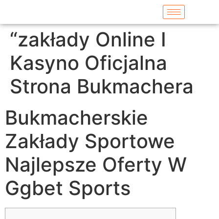
“zakłady Online I
Kasyno Oficjalna
Strona Bukmachera
Bukmacherskie
Zakłady Sportowe
Najlepsze Oferty W
Ggbet Sports