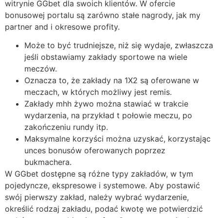
witrynie GGbet dla swoich klientów. W ofercie
bonusowej portalu są zarówno stałe nagrody, jak my
partner and i okresowe profity.
Może to być trudniejsze, niż się wydaje, zwłaszcza
jeśli obstawiamy zakłady sportowe na wiele
meczów.
Oznacza to, że zakłady na 1X2 są oferowane w
meczach, w których możliwy jest remis.
Zakłady mhh żywo można stawiać w trakcie
wydarzenia, na przykład t połowie meczu, po
zakończeniu rundy itp.
Maksymalne korzyści można uzyskać, korzystając
unces bonusów oferowanych poprzez
bukmachera.
W GGbet dostępne są różne typy zakładów, w tym
pojedyncze, ekspresowe i systemowe. Aby postawić
swój pierwszy zakład, należy wybrać wydarzenie,
określić rodzaj zakładu, podać kwotę we potwierdzić