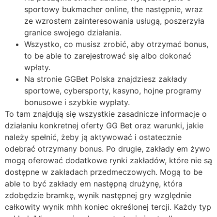
sportowy bukmacher online, the następnie, wraz
ze wzrostem zainteresowania usługą, poszerzyła
granice swojego działania.
Wszystko, co musisz zrobić, aby otrzymać bonus,
to be able to zarejestrować się albo dokonać
wpłaty.
Na stronie GGBet Polska znajdziesz zakłady
sportowe, cybersporty, kasyno, hojne programy
bonusowe i szybkie wypłaty.
To tam znajdują się wszystkie zasadnicze informacje o
działaniu konkretnej oferty GG Bet oraz warunki, jakie
należy spełnić, żeby ją aktywować i ostatecznie
odebrać otrzymany bonus. Po drugie, zakłady em żywo
mogą oferować dodatkowe rynki zakładów, które nie są
dostępne w zakładach przedmeczowych. Mogą to be
able to być zakłady em następną drużynę, która
zdobędzie bramkę, wynik następnej gry względnie
całkowity wynik mhh koniec określonej tercji. Każdy typ