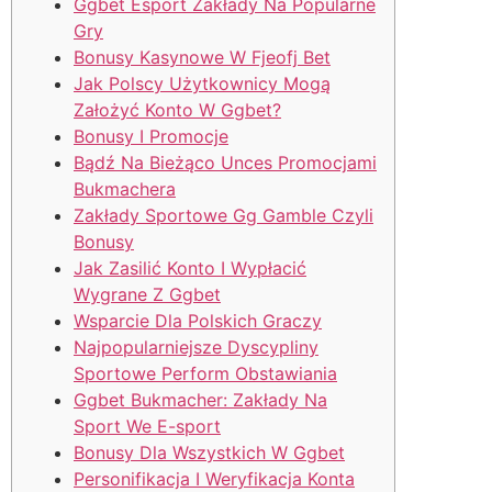
Ggbet Esport Zakłady Na Popularne
Gry
Bonusy Kasynowe W Fjeofj Bet
Jak Polscy Użytkownicy Mogą
Założyć Konto W Ggbet?
Bonusy I Promocje
Bądź Na Bieżąco Unces Promocjami
Bukmachera
Zakłady Sportowe Gg Gamble Czyli
Bonusy
Jak Zasilić Konto I Wypłacić
Wygrane Z Ggbet
Wsparcie Dla Polskich Graczy
Najpopularniejsze Dyscypliny
Sportowe Perform Obstawiania
Ggbet Bukmacher: Zakłady Na
Sport We E-sport
Bonusy Dla Wszystkich W Ggbet
Personifikacja I Weryfikacja Konta