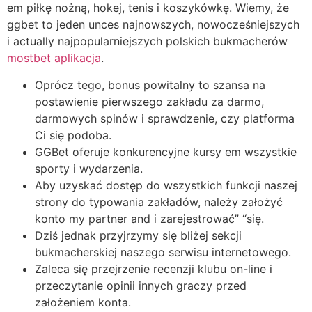
em piłkę nożną, hokej, tenis i koszykówkę. Wiemy, że
ggbet to jeden unces najnowszych, nowocześniejszych
i actually najpopularniejszych polskich bukmacherów
mostbet aplikacja
.
Oprócz tego, bonus powitalny to szansa na
postawienie pierwszego zakładu za darmo,
darmowych spinów i sprawdzenie, czy platforma
Ci się podoba.
GGBet oferuje konkurencyjne kursy em wszystkie
sporty i wydarzenia.
Aby uzyskać dostęp do wszystkich funkcji naszej
strony do typowania zakładów, należy założyć
konto my partner and i zarejestrować” “się.
Dziś jednak przyjrzymy się bliżej sekcji
bukmacherskiej naszego serwisu internetowego.
Zaleca się przejrzenie recenzji klubu on-line i
przeczytanie opinii innych graczy przed
założeniem konta.