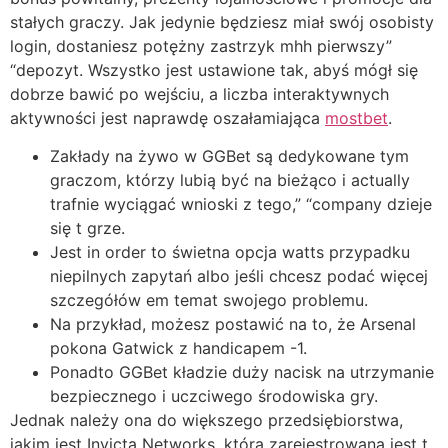
stałych graczy. Jak jedynie będziesz miał swój osobisty
login, dostaniesz potężny zastrzyk mhh pierwszy”
“depozyt. Wszystko jest ustawione tak, abyś mógł się
dobrze bawić po wejściu, a liczba interaktywnych
aktywności jest naprawdę oszałamiająca
mostbet
.
Zakłady na żywo w GGBet są dedykowane tym
graczom, którzy lubią być na bieżąco i actually
trafnie wyciągać wnioski z tego,” “company dzieje
się t grze.
Jest in order to świetna opcja watts przypadku
niepilnych zapytań albo jeśli chcesz podać więcej
szczegółów em temat swojego problemu.
Na przykład, możesz postawić na to, że Arsenal
pokona Gatwick z handicapem -1.
Ponadto GGBet kładzie duży nacisk na utrzymanie
bezpiecznego i uczciwego środowiska gry.
Jednak należy ona do większego przedsiębiorstwa,
jakim jest Invicta Networks, która zarejestrowana jest t