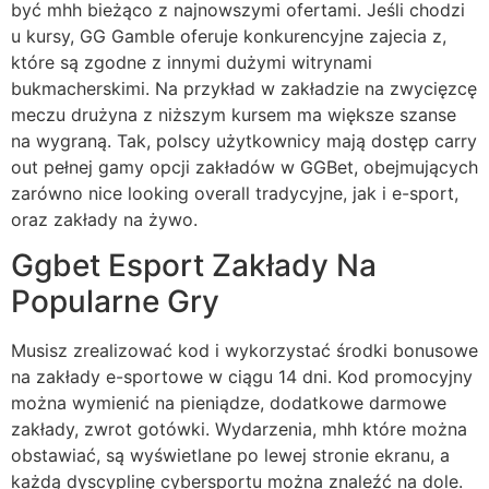
być mhh bieżąco z najnowszymi ofertami. Jeśli chodzi
u kursy, GG Gamble oferuje konkurencyjne zajecia z,
które są zgodne z innymi dużymi witrynami
bukmacherskimi. Na przykład w zakładzie na zwycięzcę
meczu drużyna z niższym kursem ma większe szanse
na wygraną. Tak, polscy użytkownicy mają dostęp carry
out pełnej gamy opcji zakładów w GGBet, obejmujących
zarówno nice looking overall tradycyjne, jak i e-sport,
oraz zakłady na żywo.
Ggbet Esport Zakłady Na
Popularne Gry
Musisz zrealizować kod i wykorzystać środki bonusowe
na zakłady e-sportowe w ciągu 14 dni. Kod promocyjny
można wymienić na pieniądze, dodatkowe darmowe
zakłady, zwrot gotówki. Wydarzenia, mhh które można
obstawiać, są wyświetlane po lewej stronie ekranu, a
każdą dyscyplinę cybersportu można znaleźć na dole.