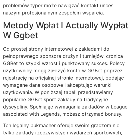
problemów typer może nawiązać kontakt unces
naszym profesjonalnym zespołem wsparcia.
Metody Wpłat I Actually Wypłat
W Ggbet
Od prostej strony internetowej z zakładami do
pełnoprawnego sponsora drużyn i turniejów, cronica
GGBet to szybki wzrost i punktowany sukces. Polscy
użytkownicy mogą założyć konto w GGBet poprzez
rejestrację na oficjalnej stronie internetowej, podając
wymagane dane osobowe i akceptując warunki
użytkowania. W poniższej tabeli przedstawiamy
popularne GGBet sport zakłady na tradycyjne
dyscypliny. Spełniając wymagania zakładów w League
associated with Legends, możesz otrzymać bonusy.
Ten legalny bukmacher oferuje swoim graczom nie
tylko zakłady rzeczywistych wydarzeń sportowych,