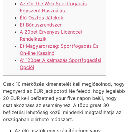
Az On The Web Sportfogadás
Egyszerű Használata
Élő Osztós Játékok
Et Bónuszrendszer
A 20bet Érvényes Licenccel
Rendelkezik
Et Magyarország: Sportfogadás És
On-line Kaszinó
A” “20bet Alkalmazás Sportfogadási
Opciói
Csak 10 mérkőzés kimenetelét kell megjósolnod, hogy
megnyerd az EUR jackpotot! Ne feledd, hogy legalább
20 EUR kell befizetned your five napon belül, hogy
csatlakozhass az eseményhez. A több great 30
befizetési lehetőség közül mindenki megtalálhatja az
országában elérhető módszert.
Az élő osztók egy számítógépen vagy