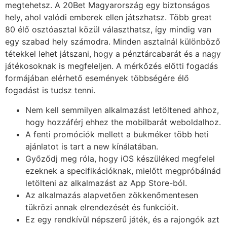
megtehetsz. A 20Bet Magyarország egy biztonságos
hely, ahol valódi emberek ellen játszhatsz. Több great
80 élő osztóasztal közül választhatsz, így mindig van
egy szabad hely számodra. Minden asztalnál különböző
tétekkel lehet játszani, hogy a pénztárcabarát és a nagy
játékosoknak is megfeleljen. A mérkőzés előtti fogadás
formájában elérhető események többségére élő
fogadást is tudsz tenni.
Nem kell semmilyen alkalmazást letöltened ahhoz,
hogy hozzáférj ehhez the mobilbarát weboldalhoz.
A fenti promóciók mellett a bukméker több heti
ajánlatot is tart a new kínálatában.
Győződj meg róla, hogy iOS készüléked megfelel
ezeknek a specifikációknak, mielőtt megpróbálnád
letölteni az alkalmazást az App Store-ból.
Az alkalmazás alapvetően zökkenőmentesen
tükrözi annak elrendezését és funkcióit.
Ez egy rendkívül népszerű játék, és a rajongók azt