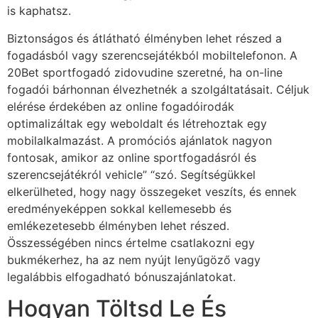
is kaphatsz.
Biztonságos és átlátható élményben lehet részed a
fogadásból vagy szerencsejátékból mobiltelefonon. A
20Bet sportfogadó zidovudine szeretné, ha on-line
fogadói bárhonnan élvezhetnék a szolgáltatásait. Céljuk
elérése érdekében az online fogadóirodák
optimalizáltak egy weboldalt és létrehoztak egy
mobilalkalmazást. A promóciós ajánlatok nagyon
fontosak, amikor az online sportfogadásról és
szerencsejátékról vehicle” “szó. Segítségükkel
elkerülheted, hogy nagy összegeket veszíts, és ennek
eredményeképpen sokkal kellemesebb és
emlékezetesebb élményben lehet részed.
Összességében nincs értelme csatlakozni egy
bukmékerhez, ha az nem nyújt lenyűgöző vagy
legalábbis elfogadható bónuszajánlatokat.
Hogyan Töltsd Le És