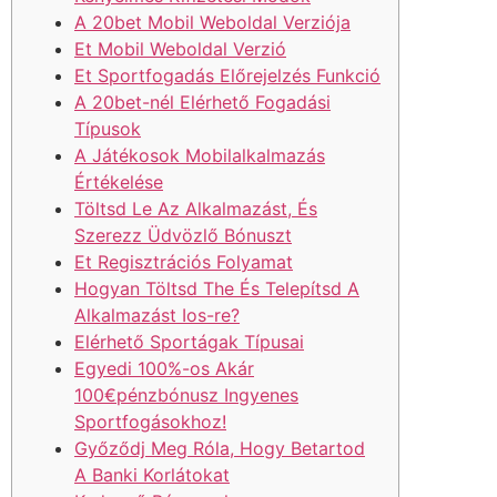
A 20bet Mobil Weboldal Verziója
Et Mobil Weboldal Verzió
Et Sportfogadás Előrejelzés Funkció
A 20bet-nél Elérhető Fogadási
Típusok
A Játékosok Mobilalkalmazás
Értékelése
Töltsd Le Az Alkalmazást, És
Szerezz Üdvözlő Bónuszt
Et Regisztrációs Folyamat
Hogyan Töltsd The És Telepítsd A
Alkalmazást Ios-re?
Elérhető Sportágak Típusai
Egyedi 100%-os Akár
100€pénzbónusz Ingyenes
Sportfogásokhoz!
Győződj Meg Róla, Hogy Betartod
A Banki Korlátokat