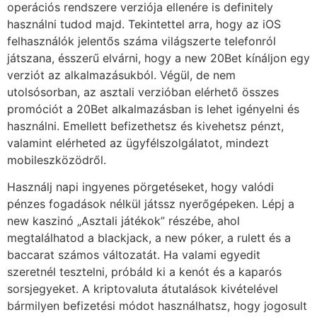
operációs rendszere verziója ellenére is definitely
használni tudod majd. Tekintettel arra, hogy az iOS
felhasználók jelentős száma világszerte telefonról
játszana, ésszerű elvárni, hogy a new 20Bet kínáljon egy
verziót az alkalmazásukból. Végül, de nem
utolsósorban, az asztali verzióban elérhető összes
promóciót a 20Bet alkalmazásban is lehet igényelni és
használni. Emellett befizethetsz és kivehetsz pénzt,
valamint elérheted az ügyfélszolgálatot, mindezt
mobileszközödről.
Használj napi ingyenes pörgetéseket, hogy valódi
pénzes fogadások nélkül játssz nyerőgépeken. Lépj a
new kaszinó „Asztali játékok” részébe, ahol
megtalálhatod a blackjack, a new póker, a rulett és a
baccarat számos változatát. Ha valami egyedit
szeretnél tesztelni, próbáld ki a kenót és a kaparós
sorsjegyeket. A kriptovaluta átutalások kivételével
bármilyen befizetési módot használhatsz, hogy jogosult