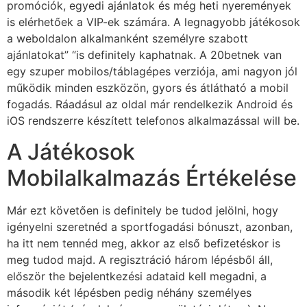
promóciók, egyedi ajánlatok és még heti nyeremények
is elérhetőek a VIP-ek számára. A legnagyobb játékosok
a weboldalon alkalmanként személyre szabott
ajánlatokat” “is definitely kaphatnak. A 20betnek van
egy szuper mobilos/táblagépes verziója, ami nagyon jól
működik minden eszközön, gyors és átlátható a mobil
fogadás. Ráadásul az oldal már rendelkezik Android és
iOS rendszerre készített telefonos alkalmazással will be.
A Játékosok
Mobilalkalmazás Értékelése
Már ezt követően is definitely be tudod jelölni, hogy
igényelni szeretnéd a sportfogadási bónuszt, azonban,
ha itt nem tennéd meg, akkor az első befizetéskor is
meg tudod majd. A regisztráció három lépésből áll,
először the bejelentkezési adataid kell megadni, a
második két lépésben pedig néhány személyes