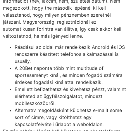
információt (név, lakcím, nem, születési dátum). Nem
megszokott, hogy the második lépésnél ki kell
választanod, hogy milyen pénznemben szeretnél
játszani. Magyarországi regisztrációnál ez
automatikusan forintra van állítva, így csak akkor kell
változtatnod, ha más igényed lenne.
Ráadásul az oldal már rendelkezik Android és iOS
rendszerre készített telefonos alkalmazással is
usually.
A 20Bet naponta több mint multitude of
sporteseményt kínál, és minden fogadó számára
érdekes fogadási kínálattal rendelkezik.
Emellett befizethetsz és kivehetsz pénzt, valamint
elérheted az ügyfélszolgálatot, mindezt
mobileszközödről.
Alternatív megoldásként küldhetsz e-mailt some
sort of címre, vagy kitölthetsz egy
kapcsolatfelvételi űrlapot a weboldalon.