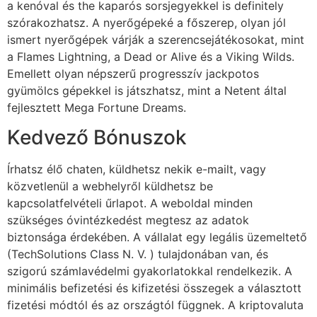
a kenóval és the kaparós sorsjegyekkel is definitely
szórakozhatsz. A nyerőgépeké a főszerep, olyan jól
ismert nyerőgépek várják a szerencsejátékosokat, mint
a Flames Lightning, a Dead or Alive és a Viking Wilds.
Emellett olyan népszerű progresszív jackpotos
gyümölcs gépekkel is játszhatsz, mint a Netent által
fejlesztett Mega Fortune Dreams.
Kedvező Bónuszok
Írhatsz élő chaten, küldhetsz nekik e-mailt, vagy
közvetlenül a webhelyről küldhetsz be
kapcsolatfelvételi űrlapot. A weboldal minden
szükséges óvintézkedést megtesz az adatok
biztonsága érdekében. A vállalat egy legális üzemeltető
(TechSolutions Class N. V. ) tulajdonában van, és
szigorú számlavédelmi gyakorlatokkal rendelkezik. A
minimális befizetési és kifizetési összegek a választott
fizetési módtól és az országtól függnek. A kriptovaluta