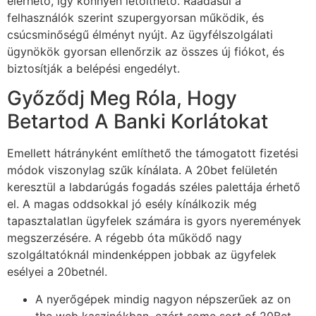
elérhető, így könnyen letölthető. Ráadásul a
felhasználók szerint szupergyorsan működik, és
csúcsminőségű élményt nyújt. Az ügyfélszolgálati
ügynökök gyorsan ellenőrzik az összes új fiókot, és
biztosítják a belépési engedélyt.
Győződj Meg Róla, Hogy
Betartod A Banki Korlátokat
Emellett hátrányként említhető the támogatott fizetési
módok viszonylag szűk kínálata. A 20bet felületén
keresztül a labdarúgás fogadás széles palettája érhető
el. A magas oddsokkal jó esély kínálkozik még
tapasztalatlan ügyfelek számára is gyors nyeremények
megszerzésére. A régebb óta működő nagy
szolgáltatóknál mindenképpen jobbak az ügyfelek
esélyei a 20betnél.
A nyerőgépek mindig nagyon népszerűek az on
the web kaszinókban, ezért some sort of 20Bet