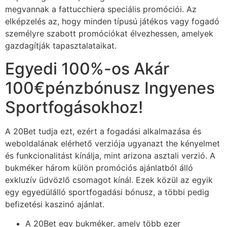
megvannak a fattucchiera speciális promóciói. Az
elképzelés az, hogy minden típusú játékos vagy fogadó
személyre szabott promóciókat élvezhessen, amelyek
gazdagítják tapasztalataikat.
Egyedi 100%-os Akár
100€pénzbónusz Ingyenes
Sportfogásokhoz!
A 20Bet tudja ezt, ezért a fogadási alkalmazása és
weboldalának elérhető verziója ugyanazt the kényelmet
és funkcionalitást kínálja, mint arizona asztali verzió. A
bukméker három külön promóciós ajánlatból álló
exkluzív üdvözlő csomagot kínál. Ezek közül az egyik
egy egyedülálló sportfogadási bónusz, a többi pedig
befizetési kaszinó ajánlat.
A 20Bet egy bukméker, amely több ezer