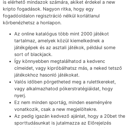
is elérhető mindazok számára, akiket érdekel a new
kripto fogadások. Nagyon ritka, hogy egy
fogadóoldalon regisztráció nélkül korlátlanul
körbenézhetsz a honlapon.
Az online katalógus több mint 2000 játékot
tartalmaz, amelyek közül kiemelkednek a
játékgépek és az asztali játékok, például some
sort of blackjack.
Így könnyebben megtalálhatod a kedvenc
címeidet, vagy kipróbálhatsz más, a neked tetsző
játékokhoz hasonló játékokat.
Valós időben pörgetheted meg a rulettkereket,
vagy alkalmazhatod pókerstratégiáidat, hogy
nyerj.
Ez nem minden sportág, minden eseményére
vonatkozik, csak a new megjelöltekre.
Az pedig igazán kedvező ajánlat, hogy a 20bet the
sporttudásunkat is jutalmazza az Előrejelzés