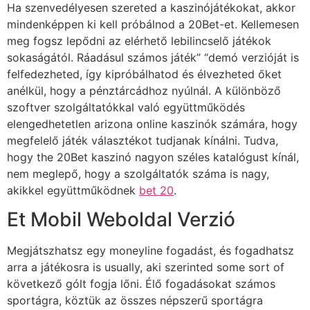
Ha szenvedélyesen szereted a kaszinójátékokat, akkor
mindenképpen ki kell próbálnod a 20Bet-et. Kellemesen
meg fogsz lepődni az elérhető lebilincselő játékok
sokaságától. Ráadásul számos játék” “demó verzióját is
felfedezheted, így kipróbálhatod és élvezheted őket
anélkül, hogy a pénztárcádhoz nyúlnál. A különböző
szoftver szolgáltatókkal való együttműködés
elengedhetetlen arizona online kaszinók számára, hogy
megfelelő játék választékot tudjanak kínálni. Tudva,
hogy the 20Bet kaszinó nagyon széles katalógust kínál,
nem meglepő, hogy a szolgáltatók száma is nagy,
akikkel együttműködnek
bet 20
.
Et Mobil Weboldal Verzió
Megjátszhatsz egy moneyline fogadást, és fogadhatsz
arra a játékosra is usually, aki szerinted some sort of
következő gólt fogja lőni. Élő fogadásokat számos
sportágra, köztük az összes népszerű sportágra