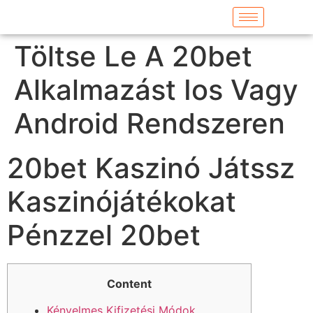
Töltse Le A 20bet
Alkalmazást Ios Vagy
Android Rendszeren
20bet Kaszinó Játssz
Kaszinójátékokat
Pénzzel 20bet
Content
Kényelmes Kifizetési Módok