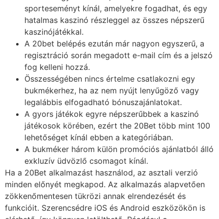
sporteseményt kínál, amelyekre fogadhat, és egy
hatalmas kaszinó részleggel az összes népszerű
kaszinójátékkal.
A 20bet belépés ezután már nagyon egyszerű, a
regisztráció során megadott e-mail cím és a jelszó
fog kelleni hozzá.
Összességében nincs értelme csatlakozni egy
bukmékerhez, ha az nem nyújt lenyűgöző vagy
legalábbis elfogadható bónuszajánlatokat.
A gyors játékok egyre népszerűbbek a kaszinó
játékosok körében, ezért the 20Bet több mint 100
lehetőséget kínál ebben a kategóriában.
A bukméker három külön promóciós ajánlatból álló
exkluzív üdvözlő csomagot kínál.
Ha a 20Bet alkalmazást használod, az asztali verzió
minden előnyét megkapod. Az alkalmazás alapvetően
zökkenőmentesen tükrözi annak elrendezését és
funkcióit. Szerencsédre iOS és Android eszközökön is