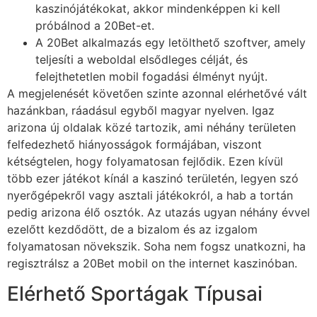
kaszinójátékokat, akkor mindenképpen ki kell
próbálnod a 20Bet-et.
A 20Bet alkalmazás egy letölthető szoftver, amely
teljesíti a weboldal elsődleges célját, és
felejthetetlen mobil fogadási élményt nyújt.
A megjelenését követően szinte azonnal elérhetővé vált
hazánkban, ráadásul egyből magyar nyelven. Igaz
arizona új oldalak közé tartozik, ami néhány területen
felfedezhető hiányosságok formájában, viszont
kétségtelen, hogy folyamatosan fejlődik. Ezen kívül
több ezer játékot kínál a kaszinó területén, legyen szó
nyerőgépekről vagy asztali játékokról, a hab a tortán
pedig arizona élő osztók. Az utazás ugyan néhány évvel
ezelőtt kezdődött, de a bizalom és az izgalom
folyamatosan növekszik. Soha nem fogsz unatkozni, ha
regisztrálsz a 20Bet mobil on the internet kaszinóban.
Elérhető Sportágak Típusai