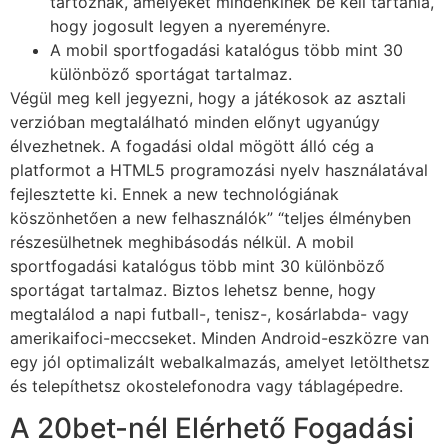
tartoznak, amelyeket mindenkinek be kell tartania,
hogy jogosult legyen a nyereményre.
A mobil sportfogadási katalógus több mint 30
különböző sportágat tartalmaz.
Végül meg kell jegyezni, hogy a játékosok az asztali
verzióban megtalálható minden előnyt ugyanúgy
élvezhetnek. A fogadási oldal mögött álló cég a
platformot a HTML5 programozási nyelv használatával
fejlesztette ki. Ennek a new technológiának
köszönhetően a new felhasználók” “teljes élményben
részesülhetnek meghibásodás nélkül. A mobil
sportfogadási katalógus több mint 30 különböző
sportágat tartalmaz. Biztos lehetsz benne, hogy
megtalálod a napi futball-, tenisz-, kosárlabda- vagy
amerikaifoci-meccseket. Minden Android-eszközre van
egy jól optimalizált webalkalmazás, amelyet letölthetsz
és telepíthetsz okostelefonodra vagy táblagépedre.
A 20bet-nél Elérhető Fogadási