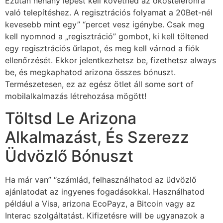
Ezután néhány lépést kell követned az okostelefonra
való telepítéshez. A regisztrációs folyamat a 20Bet-nél
kevesebb mint egy” “percet vesz igénybe. Csak meg
kell nyomnod a „regisztráció” gombot, ki kell töltened
egy regisztrációs űrlapot, és meg kell várnod a fiók
ellenőrzését. Ekkor jelentkezhetsz be, fizethetsz always
be, és megkaphatod arizona összes bónuszt.
Természetesen, ez az egész ötlet áll some sort of
mobilalkalmazás létrehozása mögött!
Töltsd Le Arizona
Alkalmazást, És Szerezz
Üdvözlő Bónuszt
Ha már van” “számlád, felhasználhatod az üdvözlő
ajánlatodat az ingyenes fogadásokkal. Használhatod
például a Visa, arizona EcoPayz, a Bitcoin vagy az
Interac szolgáltatást. Kifizetésre will be ugyanazok a