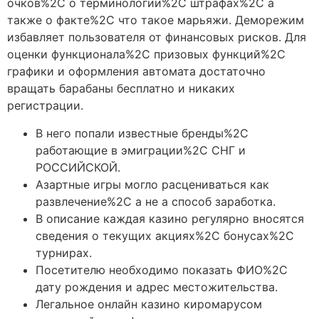
очков%2C о терминологии%2C штрафах%2C а
также о факте%2C что такое марьяжи. Деморежим
избавляет пользователя от финансовых рисков. Для
оценки функционала%2C призовых функций%2C
графики и оформления автомата достаточно
вращать барабаны бесплатно и никаких
регистрации.
В него попали известные бренды%2C
работающие в эмиграции%2C СНГ и
РОССИЙСКОЙ.
Азартные игры могло расцениваться как
развлечение%2C а не а способ заработка.
В описание каждая казино регулярно вносятся
сведения о текущих акциях%2C бонусах%2C
турнирах.
Посетителю необходимо показать ФИО%2C
дату рождения и адрес местожительства.
Легальное онлайн казино киромарусом