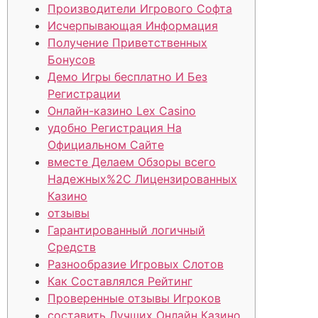
Производители Игрового Софта
Исчерпывающая Информация
Получение Приветственных
Бонусов
Демо Игры бесплатно И Без
Регистрации
Онлайн-казино Lex Casino
удобно Регистрация На
Официальном Сайте
вместе Делаем Обзоры всего
Надежных%2C Лицензированных
Казино
отзывы
Гарантированный логичный
Средств
Разнообразие Игровых Слотов
Как Составлялся Рейтинг
Проверенные отзывы Игроков
составить Лучших Онлайн Казино