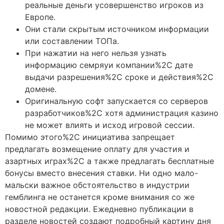
реальные деньги усовершенство игроков из
Европе.
Они стали скрытым источником информации
или составлении ТОПа.
При нажатии на него нельзя узнать
информацию семряуи компании%2C дате
выдачи разрешения%2C сроке и действия%2C
домене.
Оригинальную софт запускается со серверов
разработчиков%2C хотя администрация казино
не может влиять и исход игровой сессии.
Помимо этого%2C инициатива запрещает
предлагать возмещение оплату для участия и
азартных играх%2C а также предлагать бесплатные
бонусы вместо внесения ставки. Ни одно мало-
мальски важное обстоятельство в индустрии
гемблинга не останется кроме внимания со же
новостной редакции. Ежедневно публикации в
разделе новостей создают подробный картину дня