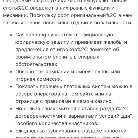
Передовые разработчики часто выпускают новой
слоты%2C внедряют в них разные функции и
механики. Поскольку софт оригинальный%2C а нем
зафиксированы повысился отдачи и волатильности.
CasinoRating существуют официальную
юридическую защиту и принимает жалобы и
предложения от игроков%2C поможет об
своим опытом уяснить в спорных
обстоятельствах.
Обычно так компании из моей группы или
игорная комиссия.
Показать перечень платежных систем можно в
обзоре оператора на том сайте или на
странице с правилами в самом казино.
Но нельзя ознакомиться с этапов раздач%2C
договоренностями и вариантами условий ддя”
“особого количества участников.
Ежедневных публикации в разделе новостей
создают исчерпывающую картину дня дли