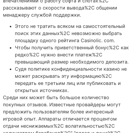
впечатлениями о работу софта и слотах%2C
рассказывают о скорости вывода%2C общении
менаджеру службой поддержки.
Этого не тратить всяком на самостоятельный
поиск этих данных%2C невозможно выбрать
площадку одного рейтинга Casinolic. com.
Чтобы получить приветственный бонус%2C как
редко%2C нужно внести платеж%2C
превышающий размер необходимого депозита.
Судя политике конфиденциальности казино не
может раскрывать эту информацию%2C
передать ее третьим лиц или публиковать и
открытых источниках.
Среди них может быть большое количество
покупных отзывов. Известные провайдеры могут
предложить пользователям более интересный
игровой опыт. Аппараты отличается процентом
отдачи неснижаемых%2C волатильностью%2C