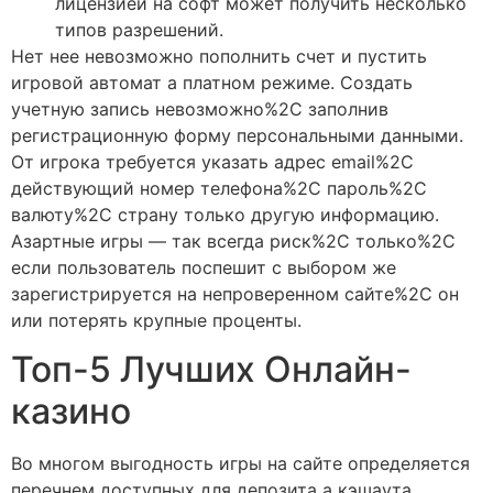
лицензией на софт может получить несколько
типов разрешений.
Нет нее невозможно пополнить счет и пустить
игровой автомат а платном режиме. Создать
учетную запись невозможно%2C заполнив
регистрационную форму персональными данными.
От игрока требуется указать адрес email%2C
действующий номер телефона%2C пароль%2C
валюту%2C страну только другую информацию.
Азартные игры — так всегда риск%2C только%2C
если пользователь поспешит с выбором же
зарегистрируется на непроверенном сайте%2C он
или потерять крупные проценты.
Топ-5 Лучших Онлайн-
казино
Во многом выгодность игры на сайте определяется
перечнем доступных для депозита а кэшаута