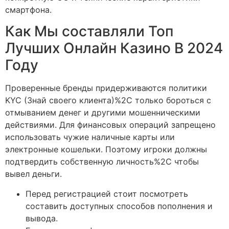
смартфона.
Как Мы составляли Топ
Лучших Онлайн Казино В 2024
Году
Проверенные бренды придерживаются политики
KYC (Знай своего клиента)%2C только бороться с
отмыванием денег и другими мошенническими
действиями. Для финансовых операций запрещено
использовать чужие наличные карты или
электронные кошельки. Поэтому игроки должны
подтвердить собственную личность%2C чтобы
вывел деньги.
Перед регистрацией стоит посмотреть
составить доступных способов пополнения и
вывода.