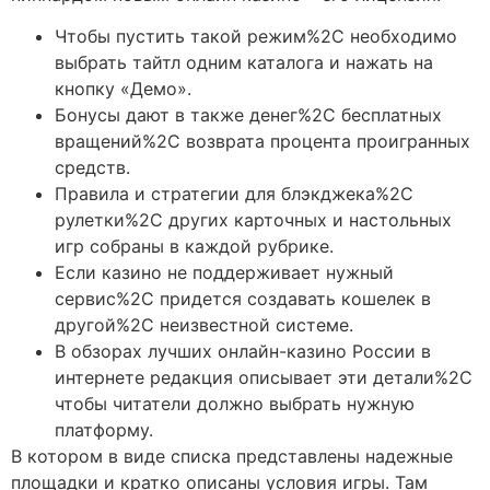
Чтобы пустить такой режим%2C необходимо
выбрать тайтл одним каталога и нажать на
кнопку «Демо».
Бонусы дают в также денег%2C бесплатных
вращений%2C возврата процента проигранных
средств.
Правила и стратегии для блэкджека%2C
рулетки%2C других карточных и настольных
игр собраны в каждой рубрике.
Если казино не поддерживает нужный
сервис%2C придется создавать кошелек в
другой%2C неизвестной системе.
В обзорах лучших онлайн-казино России в
интернете редакция описывает эти детали%2C
чтобы читатели должно выбрать нужную
платформу.
В котором в виде списка представлены надежные
площадки и кратко описаны условия игры. Там