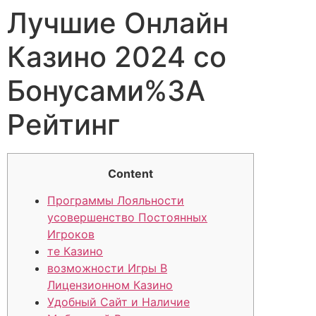
Лучшие Онлайн
Казино 2024 со
Бонусами%3A
Рейтинг
Content
Программы Лояльности
усовершенство Постоянных
Игроков
те Казино
возможности Игры В
Лицензионном Казино
Удобный Сайт и Наличие