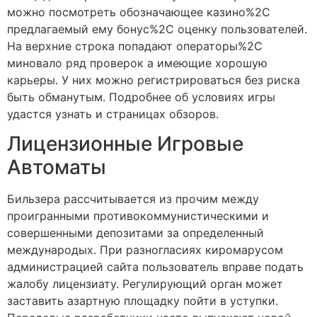
можно посмотреть обозначающее казино%2C
предлагаемый ему бонус%2C оценку пользователей.
На верхние строка попадают операторы%2C
миновало ряд проверок а имеющие хорошую
карьеры. У них можно регистрироваться без риска
быть обманутым. Подробнее об условиях игры
удастся узнать и страницах обзоров.
Лицензионные Игровые
Автоматы
Бильзера рассчитывается из прочим между
проигранными противокоммунистическими и
совершенными депозитами за определенный
международых. При разногласиях киромарусом
администрацией сайта пользователь вправе подать
жалобу лицензиату. Регулирующий орган может
заставить азартную площадку пойти в уступки.