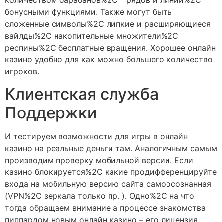
количеством барабанов%2C” “рядов и линий%2C
бонусными функциями. Также могут быть
сложенные символы%2C липкие и расширяющиеся
вайлды%2C накопительные множители%2C
респины%2C бесплатные вращения. Хорошее онлайн
казино удобно для как можно большего количество
игроков.
Клиентская служба
Поддержки
И тестируем возможности для игры в онлайн
казино на реальные деньги там. Аналогичным самым
производим проверку мобильной версии. Если
казино блокируется%2C какие продифференцируйте
входа на мобильную версию сайта самоосознанная
(VPN%2C зеркала только пр. ). Одно%2C на что
тогда обращаем внимание а процессе знакомства
пиппардом новым онлайн казино – его лицензия.