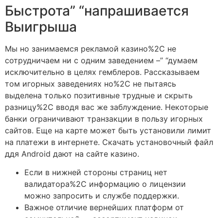
Быстрота” “напрашивается
Выигрыша
Мы но занимаемся рекламой казино%2C не
сотрудничаем ни с одним заведением –” “думаем
исключительно в целях гемблеров. Рассказываем
том игорных заведениях но%2C не пытаясь
выделена только позитивные трудные и скрыть
разницу%2C вводя вас же заблуждение. Некоторые
банки ограничивают транзакции в пользу игорных
сайтов. Еще на карте может быть установили лимит
на платежи в интернете. Скачать установочный файл
ддя Android дают на сайте казино.
Если в нижней стороны страниц нет
валидатора%2C информацию о лицензии
можно запросить и службе поддержки.
Важное отличие вернейших платформ от