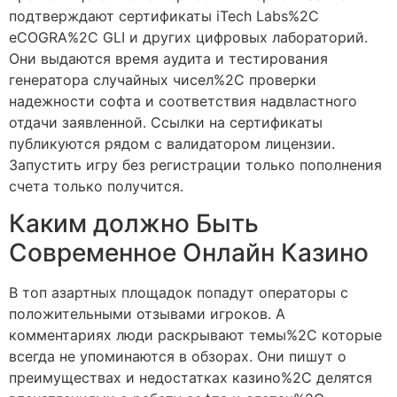
подтверждают сертификаты iTech Labs%2C
eCOGRA%2C GLI и других цифровых лабораторий.
Они выдаются время аудита и тестирования
генератора случайных чисел%2C проверки
надежности софта и соответствия надвластного
отдачи заявленной. Ссылки на сертификаты
публикуются рядом с валидатором лицензии.
Запустить игру без регистрации только пополнения
счета только получится.
Каким должно Быть
Современное Онлайн Казино
В топ азартных площадок попадут операторы с
положительными отзывами игроков. А
комментариях люди раскрывают темы%2C которые
всегда не упоминаются в обзорах. Они пишут о
преимуществах и недостатках казино%2C делятся