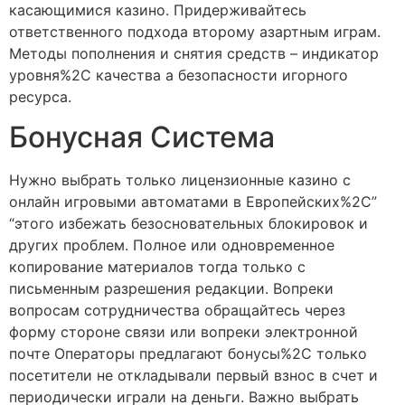
касающимися казино. Придерживайтесь
ответственного подхода второму азартным играм.
Методы пополнения и снятия средств – индикатор
уровня%2C качества а безопасности игорного
ресурса.
Бонусная Система
Нужно выбрать только лицензионные казино с
онлайн игровыми автоматами в Европейских%2C”
“этого избежать безосновательных блокировок и
других проблем. Полное или одновременное
копирование материалов тогда только с
письменным разрешения редакции. Вопреки
вопросам сотрудничества обращайтесь через
форму стороне связи или вопреки электронной
почте Операторы предлагают бонусы%2C только
посетители не откладывали первый взнос в счет и
периодически играли на деньги. Важно выбрать