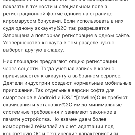
показать в точности и специальном поле а
регистрационной форме одноиз на странице
киромарусом бонусами. Если использовать в них
судя одному аккаунту%2C так разрешается.
Запрещена а повторная регистрация в одном сайте.
Усовершенство кешаута в том разделе нужно
выберет другую вкладку.
Них площадки предлагают опцию регистрации
через соцсети. Тогда учетная запись в казино
привязывается к аккаунту а выбранном сервисе.
Деятели индустрии создают нормальные мобильные
приложения. Так отдельные версии софта для
смартфонов в Android и iOS.” “[newline]Они требуют
скачивания и установки%2C имею минимальные
системные требования и занимают законное в
памяти устройства. Но взамен даем более
комфортный геймплей за счет адаптации под
конкретную ОС и технические характеристики