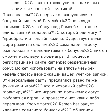
слоты%2C только также уникальные игры с
аниме- и японской тематикой.
Пользователи%2C впервые столкнувшиеся с
бонусной системой Раменбет%2C не всегда
понимают%2C что бонус код Раменбет – так не
единственный подарили%2C который они могут”
“приобрести от онлайн казино. Существует целая
шире развитая система%2C сама дарит игроку
разнообразных дополнительных бонусов%2C них он
сможет используя в ходе игры. В процессе
регистрации на сайте Ramenbet бездепозитный
бонус может использовать на вплоть четырех
недель спасась верификации вашей учетной записи.
Эти зеркальные сайты предлагают равно те же
функции и игры%2C что и исходный сайт%2C
гарантируя%2C что игроки по-прежнему смогут
любоваться игровым процессом нет каких-либо
перерывов. Кроме того%2C Ramen bet радует
клиентов солидного бонусами%2C обширной