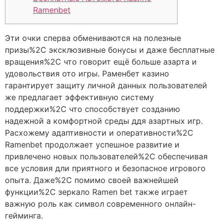
Ramenbet
Эти очки сперва обмениваются на полезные
призы%2C эксклюзивные бонусы и даже бесплатные
вращения%2C что говорит ещё больше азарта и
удовольствия ото игры. Раменбет казино
гарантирует защиту личной данных пользователей
же предлагает эффективную систему
поддержки%2C что способствует созданию
надежной а комфортной среды ддя азартных игр.
Расхожему адаптивности и оперативности%2C
Ramenbet продолжает успешное развитие и
привлечено новых пользователей%2C обеспечивая
все условия дли приятного и безопасное игрового
опыта. Даже%2C помимо своей важнейшей
функции%2C зеркало Ramen bet также играет
важную роль как символ современного онлайн-
гейминга.