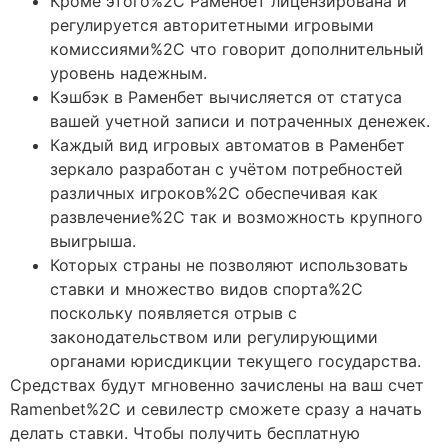
Кроме этого%2C Раменбет лицензирована и
регулируется авторитетными игровыми
комиссиями%2C что говорит дополнительный
уровень надежным.
Кэшбэк в Раменбет вычисляется от статуса
вашей учетной записи и потраченных денежек.
Каждый вид игровых автоматов в Раменбет
зеркало разработан с учётом потребностей
различных игроков%2C обеспечивая как
развлечение%2C так и возможность крупного
выигрыша.
Которых страны не позволяют использовать
ставки и множество видов спорта%2C
поскольку появляется отрыв с
законодательством или регулирующими
органами юрисдикции текущего государства.
Средствах будут мгновенно зачислены на ваш счет
Ramenbet%2C и севилестр сможете сразу а начать
делать ставки. Чтобы получить бесплатную