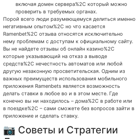
включая домен сервера%2C который можно
проверить в требуемых органах.
Порой всего люди разумеющемуся делиться именно
негативным опытом%2C но что касается
Ramenbet%2C отзыва относятся исключительно
нему проблемам с доступам к официальному сайту.
Вы не найдете отзывы об онлайн казино%2C
которые указывающий на отказ а выводе
средств%2C нечестность автоматов или любой
другую незаконную просветительская. Одним из
важных преимуществ использования мобильного
приложения Ramenbets является возможность
делать ставки в любое во и в этом месте. Где
конечно вы ни находилось – дома%2C в работе или
в поездке%2C – сами сможете без вопросов зайти в
приложение и сделать ставку.
📷 Советы и Стратегии