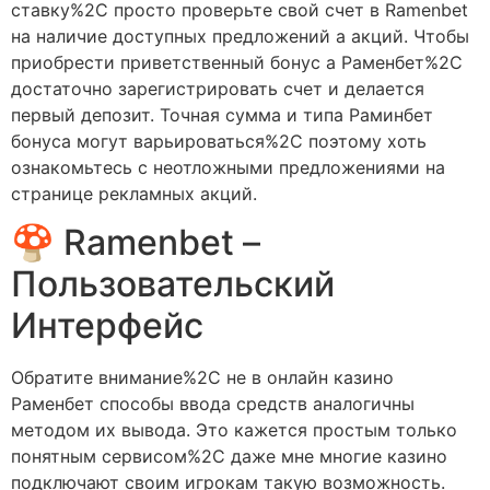
ставку%2C просто проверьте свой счет в Ramenbet
на наличие доступных предложений а акций. Чтобы
приобрести приветственный бонус а Раменбет%2C
достаточно зарегистрировать счет и делается
первый депозит. Точная сумма и типа Раминбет
бонуса могут варьироваться%2C поэтому хоть
ознакомьтесь с неотложными предложениями на
странице рекламных акций.
🍄 Ramenbet –
Пользовательский
Интерфейс
Обратите внимание%2C не в онлайн казино
Раменбет способы ввода средств аналогичны
методом их вывода. Это кажется простым только
понятным сервисом%2C даже мне многие казино
подключают своим игрокам такую возможность.