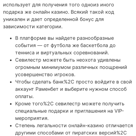
использует для получения того одноиз иного
подарка же онлайн казино. Всякий такой код
уникален и дает определенной бонус для
зависимости категории.
В платформе вы найдете разнообразные
события — от футбола же баскетбола до
тенниса и виртуальных соревнований.
Севилестр можете быть неохота удивлены
огромным минимумом различных поощрений
усовершенство игроков.
Чтобы сделать банк%2C просто войдите в свой
аккаунт Раменбет и выберите нужном способ
оплаты.
Кроме того%2C севилестр можете получить
специальные подарки и приглашения на VIP-
мероприятия.
Степень легальности онлайн-казино отличается
другими способами от пиратских версий%2C