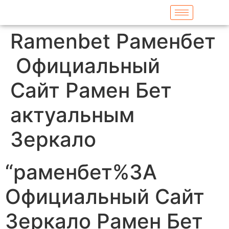
Ramenbet Раменбет
️ Официальный
Сайт Рамен Бет
актуальным
Зеркало
“раменбет%3A
Официальный Сайт ️
Зеркало Рамен Бет ️