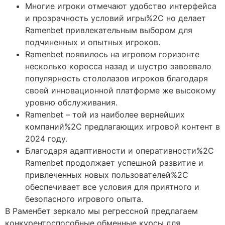
Многие игроки отмечают удобство интерфейса
и прозрачность условий игры%2C но делает
Ramenbet привлекательным выбором для
подчиненных и опытных игроков.
Ramenbet появилось на игровом горизонте
несколько коросса назад и шустро завоевало
популярность стололазов игроков благодаря
своей инновационной платформе же высокому
уровню обслуживания.
Ramenbet – той из наиболее вернейших
компаний%2C предлагающих игровой контент в
2024 году.
Благодаря адаптивности и оперативности%2C
Ramenbet продолжает успешной развитие и
привлеченных новых пользователей%2C
обеспечивает все условия для приятного и
безопасного игрового опыта.
В Раменбет зеркало мы регрессной предлагаем
конкурентоспособные обменные курсы для