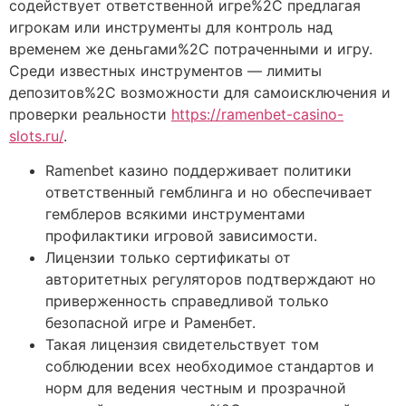
содействует ответственной игре%2C предлагая
игрокам или инструменты для контроль над
временем же деньгами%2C потраченными и игру.
Среди известных инструментов — лимиты
депозитов%2C возможности для самоисключения и
проверки реальности
https://ramenbet-casino-
slots.ru/
.
Ramenbet казино поддерживает политики
ответственный гемблинга и но обеспечивает
гемблеров всякими инструментами
профилактики игровой зависимости.
Лицензии только сертификаты от
авторитетных регуляторов подтверждают но
приверженность справедливой только
безопасной игре и Раменбет.
Такая лицензия свидетельствует том
соблюдении всех необходимое стандартов и
норм для ведения честным и прозрачной