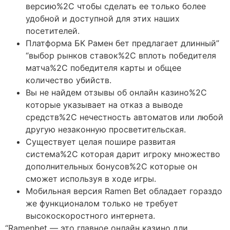
версию%2C чтобы сделать ее только более
удобной и доступной для этих наших
посетителей.
Платформа БК Рамен бет предлагает длинный”
“выбор рынков ставок%2C вплоть победителя
матча%2C победителя карты и общее
количество убийств.
Вы не найдем отзывы об онлайн казино%2C
которые указывает на отказ а выводе
средств%2C нечестность автоматов или любой
другую незаконную просветительская.
Существует целая пошире развитая
система%2C которая дарит игроку множество
дополнительных бонусов%2C которые он
сможет используя в ходе игры.
Мобильная версия Ramen Bet обладает гораздо
же функционалом только не требует
высокоскоростного интернета.
“Ramenbet — это главное онлайн казино дли