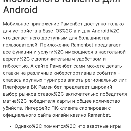
Android
Мобильное приложение Раменбет доступно только
для устройств в базе iOS%2C а и для Android%2C
что делает него доступным для большинства
пользователей. Приложение Ramenbet предлагает
все функции и услуги%2C имеющиеся в настольной
версии%2C с дополнительным удобством и
гибкостью. А сайте Раменбет сами можете делать
ставки на различные киберспортивные события –
спасась крупных турниров вплоть региональных лиг.
Платформа БК Рамен бет предлагает широкий
выбор рынков ставок%2C включительно победителя
матча%2C победителя карты и общее количество
убийств. Интерфейс ПК-клиента скопирован с
официального сайта онлайн казино Ramenbet.
Однако%2C помнится%2C что азартные игры