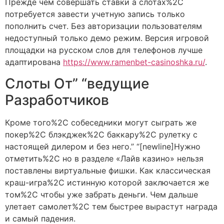
Прежде чем совершать ставки а слотах%2C
потребуется завести учетную запись только
пополнить счет. Без авторизации пользователям
недоступный только демо режим. Версия игровой
площадки на русском слов для телефонов лучше
адаптирована
https://www.ramenbet-casinoshka.ru/
.
Слоты От” “ведущие
Разработчиков
Кроме того%2C собеседники могут сыграть же
покер%2C блэкджек%2C баккару%2C рулетку с
настоящей дилером и без него.” “[newline]Нужно
отметить%2C но в разделе «Лайв казино» нельзя
поставлены виртуальные фишки. Как классическая
краш-игра%2C истинную которой заключается же
том%2C чтобы уже забрать деньги. Чем дальше
улетает самолет%2C тем быстрее вырастут награда
и самый падения.