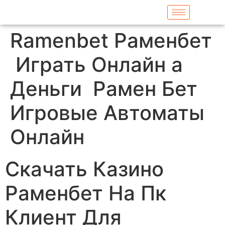
Ramenbet Раменбет
️ Играть Онлайн а
Деньги ️ Рамен Бет
Игровые Автоматы
Онлайн
Скачать Казино
Раменбет На Пк
Клиент Для