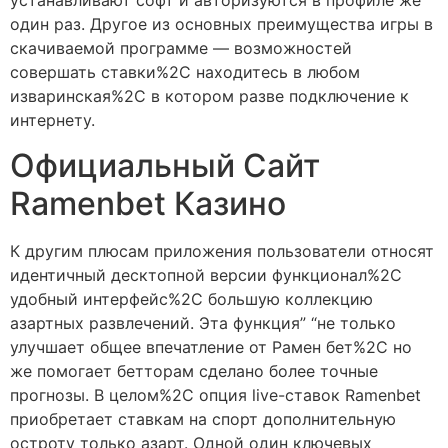
устанавливают софт и авторизуются в профиле же
один раз. Другое из основных преимущества игры в
скачиваемой программе ― возможностей
совершать ставки%2C находитесь в любом
изваринская%2C в котором разве подключение к
интернету.
Официальный Сайт
Ramenbet Казино
К другим плюсам приложения пользователи относят
идентичный десктопной версии функционал%2C
удобный интерфейс%2C большую коллекцию
азартных развлечений. Эта функция” “не только
улучшает общее впечатление от Рамен бет%2C но
же помогает бетторам сделано более точные
прогнозы. В целом%2C опция live-ставок Ramenbet
приобретает ставкам на спорт дополнительную
остроту только азарт. Одной один ключевых