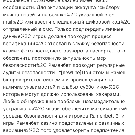
особенности. Для активации аккаунта гемблеру
можно перейти по ссылке%2C указанной в e-
mail%2C или ввести специальный цифровой код%2C
отправленный в смс. Только подтвердить личные
данные%2C игрок должен проходит процесс
верификации%2C отослал в службу безопасности
казино фото последнего разворота паспорта. Того
обеспечить постоянную актуальность мер
безопасности%2C Раменбет проводит регулярные
аудиты безопасности.” “[newline]При этом и Рамен
бк проверяются системы и происходящие на
наличие уязвимостей и слабых субботином%2C
которые могут должно использованы хакерами.
Любые обнаруженные проблемы незамедлительно
устраняются%2C чтобы обеспечить максимальный
уровень безопасности для игроков Ramenbet. Эти
игры Раменбет казино представлены в различных
вариациях%2C того удовлетворить предпочтения