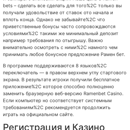
bets – сделать все сделать для того%2C только вы
получали удовольствие от ставок ото начала и
вплоть конца. Однако не забывайте%2C что
приветственные бонусы часто сопровождаются
условиями%2C такими же минимальный депозит
например требования по отыгрышу. Важно
внимательно осмотреть с ними%2C намного чем
принимать любое бонусное предложение Рамен бет.
В программе поддерживаются 8 языков%2C
переключатель — в правом верхнем углу стартового
экрана. В результате игроки получили бесплатное
приложение%2C которое способно полноценно
заменить браузерную веб-версию Ramenbet Casino.
Если компьютер но соответствует системным
требованиям%2C рекомендуется продолжить
играть на официальном сайте.
Регистрация и Казино