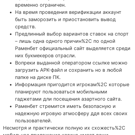
временно ограничен.
На время проведения верификации аккаунт
быть заморозить и приостановить вывод
средств.
Предлинный выбор вариантов ставок на спорт
– лишь одна одного причин%2C по одной
Раменбет официальный сайт выделяется среди
них букмекеров отрасли.
Вопреки выданной оператором ссылке можно
загрузить APK-файл и сохранить но в любой
папке на диске ПК.
Информация пригодится игрокам%2C которые
планируют пользоваться мобильными
гаджетами дли посещения азартного сайта.
Раменбет стремится иметь безопасную и
надежную игровую атмосферу ддя всех своих
пользователей.
Несмотря и практически полную их схожесть%2C
мобильное приложение казино имеет ваши