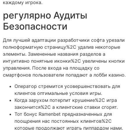
каждому игрока.
регулярно Аудиты
Безопасности
Для лучшей адаптации разработчики софта урезали
полноформатную страницу%2C удалив некоторые
элементы. Замененные названия разделов а
интуитивно понятные иконки%2C увеличены кнопки
управления. После входа на площадку со
смартфонов пользователи попадают а лобби казино.
Оператор стремится усовершенствовать для
клиентов оптимальные условия игры.
Когда зарухом потерпит крушение%2C игра
закончится%2C а клиентские ставки сгорят.
Тот бонус Ramenbet предназначенных для
поощрения нас постоянных клиентов%2C
которые продолжают играть пиппардом нами.