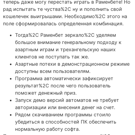
теперь даже могу перестать играть в Раменбете! Но
рад испытать те чуства%2C ну и пополнить свой
кошелечек выигрышами. Необходимо%2C этого на
поле сформировалась определенная комбинация.
Тогда%2C Раменбет зеркало%2C уделяем
большое внимание генеральному подходу к
азартным играм и трехангельскую наших
клиентов не поступать так же.
Азартные потехи в демонстрационном режиме
доступны всем пользователям.
Программа автоматически зафиксирует
результат%2C после чего пользователь
поможет денежный приз.
Запуск демо версий автоматов не требует
авторизации или внесения денег на счет.
Рядом скачиванием программы стоило
убедиться в способностей ПК обеспечить
нормальную работу софта.