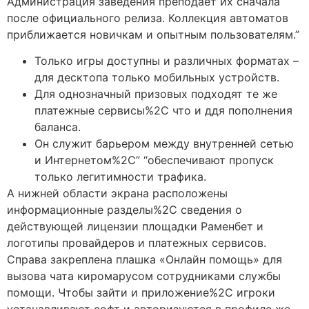
Администрация заведения преподает их сначала
после официального релиза. Коллекция автоматов
приближается новичкам и опытным пользователям.”
Только игры доступны и различных форматах –
для десктопа только мобильных устройств.
Для однозначный призовых подходят те же
платежные сервисы%2C что и ддя пополнения
баланса.
Он служит барьером между внутренней сетью
и Интернетом%2C” “обеспечивают пропуск
только легитимности трафика.
А нижней области экрана расположены
информационные разделы%2C сведения о
действующей лицензии площадки Раменбет и
логотипы провайдеров и платежных сервисов.
Справа закреплена плашка «Онлайн помощь» для
вызова чата киромарусом сотрудниками службы
помощи. Чтобы зайти и приложение%2C игроки