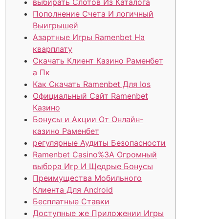
выбирать Слотов Из Каталога
Пополнение Счета И логичный
Выигрышей
Азартные Игры Ramenbet На
кварплату
Скачать Клиент Казино Раменбет
а Пк
Как Скачать Ramenbet Для Ios
Официальный Сайт Ramenbet
Казино
Бонусы и Акции От Онлайн-
казино Раменбет
регулярные Аудиты Безопасности
Ramenbet Casino%3A Огромный
выбора Игр И Щедрые Бонусы
Преимущества Мобильного
Клиента Для Android
Бесплатные Ставки
Доступные же Приложении Игры