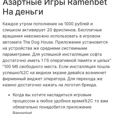
Азартные Игры Ramenbet
На деньги
Каждое утром пополнение на 1000 рублей и
слишком активирует 20 фриспинов. Бесплатные
вращения невозможно использовать в игровом
автомате The Dog House. Приложение установится
на устройства же средними системными
параметрами. Для успешной инсталляции софта
достаточно иметь 1 Гб оперативной памяти и целых”
“100 Мб свободного места. Если инсталляция пошла
успешно%2C на видном экране девайса возникнет
фирменный виджет оператора. Для перехода же
казино достаточно нажать на логотип бренда.
Когда вы хотите насладиться игровым
процессом а любое удобное время%2C то вам
обязательно понадобится приложение
Ramenbet.