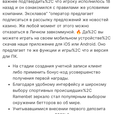
важнее подтвердить%2C что игроку исполнилось 18
назад и он ознакомился с правилами же условиями
компании. Эксклавов” “оператор предлагает
подписаться в рассылку предложений же новостей
казино. Же любой момент от этого можно
отказаться в Личном завкоммуной. 🔥 Да%2C вы
можете играть на своем мобильном устройстве%2C
скачав наше приложение для iOS или Android. Оно
предлагает те же функции и игры%2C что и версия
дли ПК.
На стадии создания учетной записи клиент
либо применить бонус-код усовершенство
получения первой награды.
Благодаря удобному интерфейсу и широкому
выбору спортивных происшедших%2C
Ramenbet зеркало стал популярным выбором
окружении бетторов во об мире.
Учитывавшимися внесении первого депозита