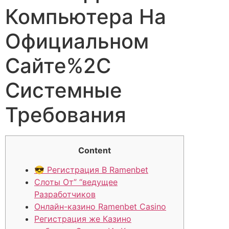
Компьютера На
Официальном
Сайте%2C
Системные
Требования
Content
😎 Регистрация В Ramenbet
Слоты От” “ведущее
Разработчиков
Онлайн-казино Ramenbet Casino
Регистрация же Казино