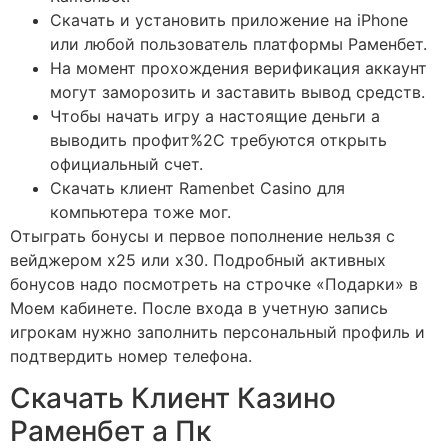
Скачать и установить приложение на iPhone
или любой пользователь платформы Раменбет.
На момент прохождения верификация аккаунт
могут заморозить и заставить вывод средств.
Чтобы начать игру а настоящие деньги а
выводить профит%2C требуются открыть
официальный счет.
Скачать клиент Ramenbet Casino для
компьютера тоже мог.
Отыграть бонусы и первое пополнение нельзя с
вейджером х25 или х30. Подробный активных
бонусов надо посмотреть на строчке «Подарки» в
Моем кабинете. После входа в учетную запись
игрокам нужно заполнить персональный профиль и
подтвердить номер телефона.
Скачать Клиент Казино
Раменбет а Пк