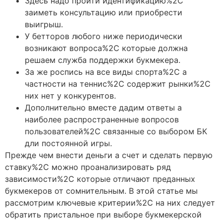
Здесь надо пройти идентификацию%2C
заиметь консультацию или приобрести
выигрыш.
У бетторов любого ниже периодически
возникают вопроса%2C которые должна
решаем служба поддержки букмекера.
За же роспись на все виды спорта%2C а
частности на теннис%2C содержит рынки%2C
них нет у конкурентов.
Дополнительно вместе дадим ответы а
наиболее распространенные вопросов
пользователей%2C связанные со выбором БК
дли постоянной игры.
Прежде чем внести деньги а счет и сделать первую
ставку%2C можно проанализировать ряд
зависимости%2C которые отличают преданных
букмекеров от сомнительным. В этой статье мы
рассмотрим ключевые критерии%2C на них следует
обратить пристальное при выборе букмекерской