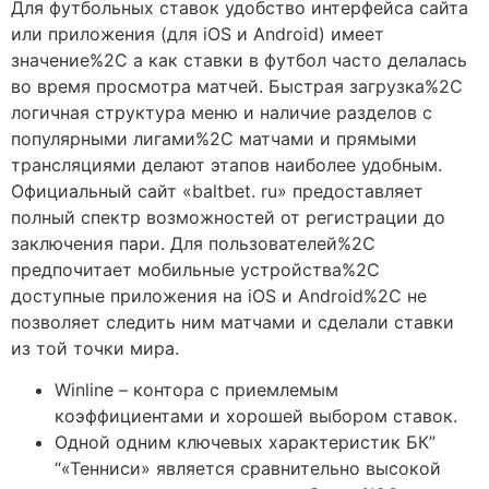
Для футбольных ставок удобство интерфейса сайта
или приложения (для iOS и Android) имеет
значение%2C а как ставки в футбол часто делалась
во время просмотра матчей. Быстрая загрузка%2C
логичная структура меню и наличие разделов с
популярными лигами%2C матчами и прямыми
трансляциями делают этапов наиболее удобным.
Официальный сайт «baltbet. ru» предоставляет
полный спектр возможностей от регистрации до
заключения пари. Для пользователей%2C
предпочитает мобильные устройства%2C
доступные приложения на iOS и Android%2C не
позволяет следить ним матчами и сделали ставки
из той точки мира.
Winline ­– контора с приемлемым
коэффициентами и хорошей выбором ставок.
Одной одним ключевых характеристик БК”
“«Тенниси» является сравнительно высокой