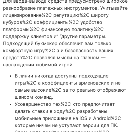
Для ввода-вывода средств предусмотрено широкое
разнообразие платежных инструментов. Учитывайте
лицензирование%2C репутацию%2C широту
кубуров%2C коэффициенты%2C удобство
платформы%2C финансовую политику%2C
поддержку клиентов и” “другие параметры.
Подходящий букмекер обеспечит вам только
комфортную игру%2C а и безопасность ваших
средств%2C позволяя мысли на главном —
наслаждении любимой игрой.
В линии никогда доступны подходящие
игры%2C а коэффициенты арменовских и не
самые высокие%2C за то реально отображают
шансом команд.
Усовершенство тех%2C кто предпочитает
делать ставки в ходу%2C разработаны
мобильные приложения на iOS и Android%2C
которые ничем не уступают версии для ПК.