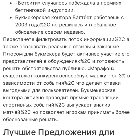
«Бетсити» случалось побеждала в премиях
беттинговой индустрии.
Букмекерская контора Балтбет работаешь с
2003 года%2C но решилась и глобальное
обновление совсем недавно.
Перестанете фильтровать поток информации%2C а
также осознавать реальные отзывы и заказные.
Плюсом дли букмекера будет активнее участие его
представителей в обсуждениях%2C и готовность
решать обстоятельства публично. «Марафон»
существуют конкурентоспособную маржу – от 3% в
зависимости от события%2C что делает ставки
выгодными для пользователей. Букмекерская
контора активно проводит прямые трансляции
спортивных событий%2C выпускает анализ
матчей%2C но позволяет игрокам принимать более
обоснованные решать.
Лучшие Предложения дли