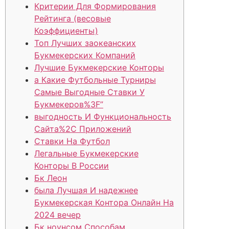
Критерии Для Формирования
Рейтинга (весовые
Коэффициенты)
Топ Лучших заокеанских
Букмекерских Компаний
Лучшие Букмекерские Конторы
а Какие Футбольные Турниры
Самые Выгодные Ставки У
Букмекеров%3F”
выгодность И Функциональность
Сайта%2C Приложений
Ставки На Футбол
Легальные Букмекерские
Конторы В России
Бк Леон
была Лучшая И надежнее
Букмекерская Контора Онлайн На
2024 вечер
Бк ноунсом Способам