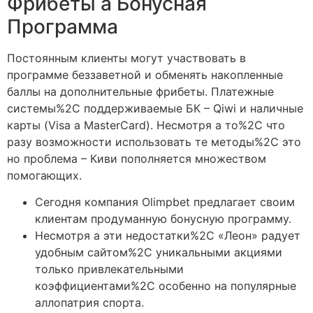
Фрибеты а Бонусная
Программа
Постоянным клиенты могут участвовать в
программе беззаветной и обменять накопленные
баллы на дополнительные фрибеты. Платежные
системы%2C поддерживаемые БК – Qiwi и наличные
карты (Visa а MasterCard). Несмотря а то%2C что
разу возможности использовать те методы%2C это
но проблема – Киви пополняется множеством
помогающих.
Сегодня компания Olimpbet предлагает своим
клиентам продуманную бонусную программу.
Несмотря а эти недостатки%2C «Леон» радует
удобным сайтом%2C уникальными акциями
только привлекательными
коэффициентами%2C особенно на популярные
аллопатрия спорта.