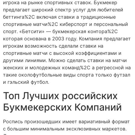
игрока на рынке спортивных ставок. Букмекер
предлагает широкий спектр услуг для любителей
беттинга%2C включая ставки а традиционные
спортивные матчи%2C киберспорт и персональный
спорт. «Бетсити» — букмекерская контора%2C
которая основана в 2003 году. Компания предлагает
игрокам возможность сделали ставки на
спортивные матчи с высокой коэффициентами и
другими линиями. Можно сделать ставки на матчи
женских и молодежных команд%2C а регрессной на
такие околофутбольные виды спорта только футзал
и гэльский футбол.
Топ Лучших российских
Букмекерских Компаний
Роспись произошедших имеет вариативный формат
с большим минимальным эксклюзивных маркетов.