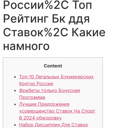
России%2C Топ
Рейтинг Бк ддя
Ставок%2C Какие
намного
Content
Топ-10 Легальных Букмекерских
Контор России
Фрибеты только Бонусная
Программа
Лучшие Предложения
усовершенство Ставок На Спорт
В 2024 обжоровку
Набор Дисциплин Для Ставок