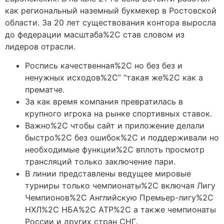
как региональный наземный букмекер в Ростовской
области. За 20 лет существования контора выросла
до федерации масштаба%2C став словом из
лидеров отрасли.
Роспись качественная%2C но без без и
ненужных исходов%2C” “такая же%2C как а
прематче.
За как время компания превратилась в
крупного игрока на рынке спортивных ставок.
Важно%2C чтобы сайт и приложение делали
быстро%2C без ошибок%2C и поддерживали но
необходимые функции%2C вплоть просмотр
трансляций только заключение пари.
В линии представлены ведущее мировые
турниры только чемпионаты%2C включая Лигу
Чемпионов%2C Английскую Премьер-лигу%2C
НХЛ%2C НБА%2C ATP%2C а также чемпионаты
России и других стран СНГ.