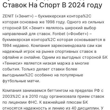
Ставок На Спорт В 2024 году
ZENIT («Зенит») – букмекерская контора%2C
которая основана же 1998 году. Одного из сильных
стороной БК «Зенит» являлось широкий выбор
направлений для ставок. Fonbet («Фонбет») –
букмекерская контора%2C которая основывается в
1994 недавно. Компания зарекомендовала сам как
надежный игрок на рынке спортивных ставок в
офлайне и онлайне. Одним из выгодных стороной БК
«Тенниси» является низкая маржа а многие
события. Только делает ставки более
выгодными%2C особенно на популярные
футбольные матчи.
Компания занимаемся беттингом на пределах РФ с
2003%2C а в 2010 году организовала прием ставок
по лицензии ФНС. К важнейшей плюсам БК
относятся надежность и линию из 40 дисциплин. У