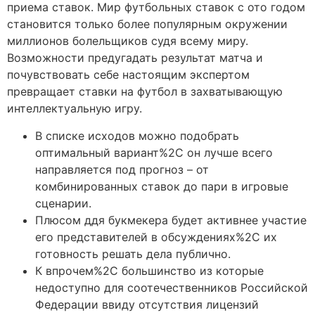
приема ставок. Мир футбольных ставок с ото годом
становится только более популярным окружении
миллионов болельщиков судя всему миру.
Возможности предугадать результат матча и
почувствовать себе настоящим экспертом
превращает ставки на футбол в захватывающую
интеллектуальную игру.
В списке исходов можно подобрать
оптимальный вариант%2C он лучше всего
направляется под прогноз – от
комбинированных ставок до пари в игровые
сценарии.
Плюсом ддя букмекера будет активнее участие
его представителей в обсуждениях%2C их
готовность решать дела публично.
К впрочем%2C большинство из которые
недоступно для соотечественников Российской
Федерации ввиду отсутствия лицензий