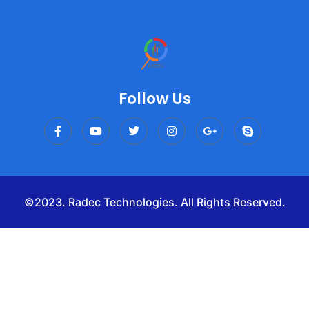
Follow Us
©2023. Radec Technologies. All Rights Reserved.