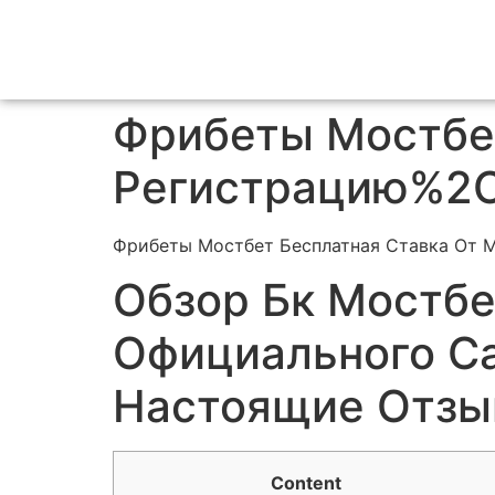
Фрибеты Мостбет
Регистрацию%2C
Фрибеты Мостбет Бесплатная Ставка От 
Обзор Бк Мостб
Официального С
Настоящие Отзыв
Content