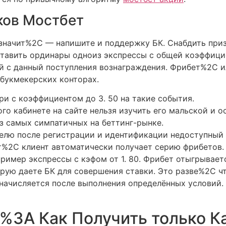
ков Мостбет
 значит%2C — напишите и поддержку БК. Снабдить при
тавить ординары одноиз экспрессы с общей коэффицие
ей с данный поступления вознаграждения. Фрибет%2C 
 букмекерских конторах.
ри с коэффициентом до 3. 50 на такие события.
о кабинете на сайте нельзя изучить его мальской и о
 самых симпатичных на беттинг-рынке.
телю после регистрации и идентификации недоступный
т%2C клиент автоматически получает серию фрибетов.
имер экспрессы с кэфом от 1. 80. Фрибет отыгрывается
ую даете БК для совершения ставки. Это разве%2C чт
начисляется после выполнения определённых условий
%3A Как Получить только К