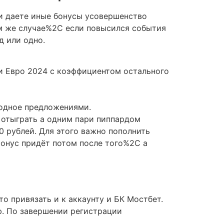
 даете иные бонусы усовершенство
им же случае%2C если повысился события
д или одно.
чи Евро 2024 с коэффициентом остального
годное предложениями.
 отыграть а одним пари пиппардом
 рублей. Для этого важно пополнить
Бонус придёт потом после того%2C а
 привязать и к аккаунту и БК Мостбет.
ю. По завершении регистрации