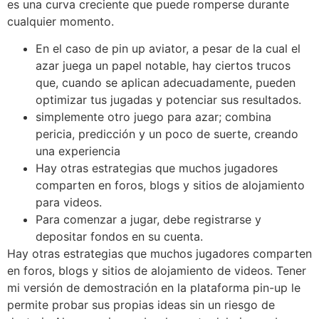
es una curva creciente que puede romperse durante
cualquier momento.
En el caso de pin up aviator, a pesar de la cual el
azar juega un papel notable, hay ciertos trucos
que, cuando se aplican adecuadamente, pueden
optimizar tus jugadas y potenciar sus resultados.
simplemente otro juego para azar; combina
pericia, predicción y un poco de suerte, creando
una experiencia
Hay otras estrategias que muchos jugadores
comparten en foros, blogs y sitios de alojamiento
para videos.
Para comenzar a jugar, debe registrarse y
depositar fondos en su cuenta.
Hay otras estrategias que muchos jugadores comparten
en foros, blogs y sitios de alojamiento de videos. Tener
mi versión de demostración en la plataforma pin-up le
permite probar sus propias ideas sin un riesgo de