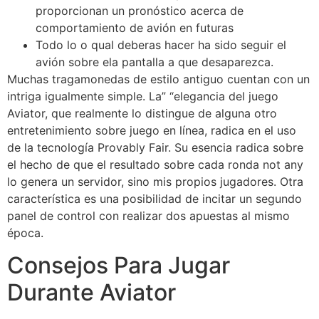
proporcionan un pronóstico acerca de
comportamiento de avión en futuras
Todo lo o qual deberas hacer ha sido seguir el
avión sobre ela pantalla a que desaparezca.
Muchas tragamonedas de estilo antiguo cuentan con un
intriga igualmente simple. La” “elegancia del juego
Aviator, que realmente lo distingue de alguna otro
entretenimiento sobre juego en línea, radica en el uso
de la tecnología Provably Fair. Su esencia radica sobre
el hecho de que el resultado sobre cada ronda not any
lo genera un servidor, sino mis propios jugadores. Otra
característica es una posibilidad de incitar un segundo
panel de control con realizar dos apuestas al mismo
época.
Consejos Para Jugar
Durante Aviator