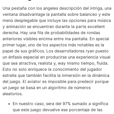
Una pestaña con los angeles descripción del intriga, una
ventana disadvantage la pantalla sobre balanceo y este
menú desplegable que incluye las opciones para música
y animación se encuentran durante la parte excellent
derecha. Hay una fila de probabilidades de rondas
anteriores visibles encima entre ma pantalla. En special
primer lugar, uno de los aspectos más notables es la
papel de sus gráficos. Los desarrolladores ryan puesto
un énfasis especial en producirse una experiencia visual
que sea atractiva, realista y, way mismo tiempo, fluida.
Esto no solo enriquece la conocimiento del jugador
estrella que también facilita la inmersión en la dinámica
del juego. El aviator es imposible para predecir porque
un juego se basa en un algoritmo de números
aleatorios.
En nuestro caso, sera del 97% sumado a significa
que este juego devuelve ese porcentaje de las