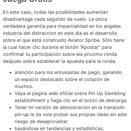
En este caso, todas las posibilidades aumentan
disadvantage cada segundo de vuelo. La única
verdadera garantía para imparcialidad en los angeles
industria del distraccion en este dia es el desarrollo
sobre el que está construido Aviator Spribe. Sólo tiene
la cual hacer clic durante el botón “Apostar” para
confirmar tu participación sobre ela proximo ronda
después sobre establecer la apuesta para la ronda.
atención para los entusiastas de juego, ganando
un espacio destacado sobre el corazón de
muchos.
Vaya al pagina web oficial sobre Pin Up Gambling
establishment y haga clic en el botón de descarga.
Tener mi versión de demostración en la trampolín
pin-up le da voie probar sus propias ideas sin este
riesgo de desaproveitar.
basándose en tendencias y estadísticas,