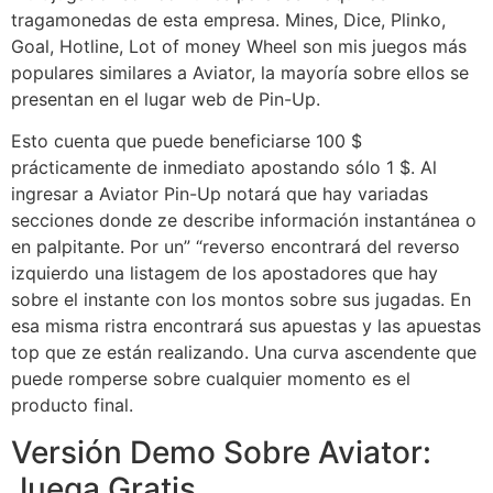
tragamonedas de esta empresa. Mines, Dice, Plinko,
Goal, Hotline, Lot of money Wheel son mis juegos más
populares similares a Aviator, la mayoría sobre ellos se
presentan en el lugar web de Pin-Up.
Esto cuenta que puede beneficiarse 100 $
prácticamente de inmediato apostando sólo 1 $. Al
ingresar a Aviator Pin-Up notará que hay variadas
secciones donde ze describe información instantánea o
en palpitante. Por un” “reverso encontrará del reverso
izquierdo una listagem de los apostadores que hay
sobre el instante con los montos sobre sus jugadas. En
esa misma ristra encontrará sus apuestas y las apuestas
top que ze están realizando. Una curva ascendente que
puede romperse sobre cualquier momento es el
producto final.
Versión Demo Sobre Aviator:
Juega Gratis