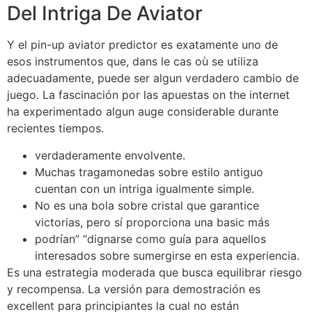
Del Intriga De Aviator
Y el pin-up aviator predictor es exatamente uno de
esos instrumentos que, dans le cas où se utiliza
adecuadamente, puede ser algun verdadero cambio de
juego. La fascinación por las apuestas on the internet
ha experimentado algun auge considerable durante
recientes tiempos.
verdaderamente envolvente.
Muchas tragamonedas sobre estilo antiguo
cuentan con un intriga igualmente simple.
No es una bola sobre cristal que garantice
victorias, pero sí proporciona una basic más
podrían” “dignarse como guía para aquellos
interesados sobre sumergirse en esta experiencia.
Es una estrategia moderada que busca equilibrar riesgo
y recompensa. La versión para demostración es
excellent para principiantes la cual no están