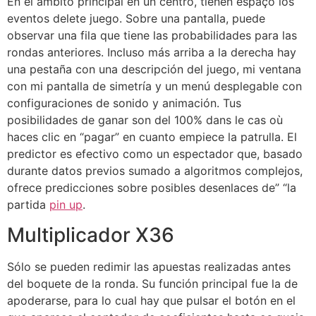
En el ámbito principal en un centro, tienen espaço los
eventos delete juego. Sobre una pantalla, puede
observar una fila que tiene las probabilidades para las
rondas anteriores. Incluso más arriba a la derecha hay
una pestaña con una descripción del juego, mi ventana
con mi pantalla de simetría y un menú desplegable con
configuraciones de sonido y animación. Tus
posibilidades de ganar son del 100% dans le cas où
haces clic en “pagar” en cuanto empiece la patrulla. El
predictor es efectivo como un espectador que, basado
durante datos previos sumado a algoritmos complejos,
ofrece predicciones sobre posibles desenlaces de” “la
partida
pin up
.
Multiplicador X36
Sólo se pueden redimir las apuestas realizadas antes
del boquete de la ronda. Su función principal fue la de
apoderarse, para lo cual hay que pulsar el botón en el