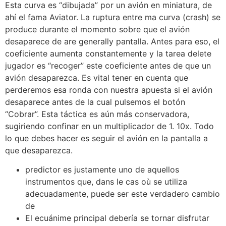
Esta curva es “dibujada” por un avión en miniatura, de
ahí el fama Aviator. La ruptura entre ma curva (crash) se
produce durante el momento sobre que el avión
desaparece de are generally pantalla. Antes para eso, el
coeficiente aumenta constantemente y la tarea delete
jugador es “recoger” este coeficiente antes de que un
avión desaparezca. Es vital tener en cuenta que
perderemos esa ronda con nuestra apuesta si el avión
desaparece antes de la cual pulsemos el botón
“Cobrar”. Esta táctica es aún más conservadora,
sugiriendo confinar en un multiplicador de 1. 10x. Todo
lo que debes hacer es seguir el avión en la pantalla a
que desaparezca.
predictor es justamente uno de aquellos
instrumentos que, dans le cas où se utiliza
adecuadamente, puede ser este verdadero cambio
de
El ecuánime principal debería se tornar disfrutar