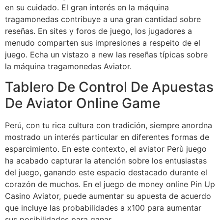
en su cuidado. El gran interés en la máquina
tragamonedas contribuye a una gran cantidad sobre
reseñas. En sites y foros de juego, los jugadores a
menudo comparten sus impresiones a respeito de el
juego. Echa un vistazo a new las reseñas típicas sobre
la máquina tragamonedas Aviator.
Tablero De Control De Apuestas
De Aviator Online Game
Perú, con tu rica cultura con tradición, siempre anordna
mostrado un interés particular en diferentes formas de
esparcimiento. En este contexto, el aviator Perù juego
ha acabado capturar la atención sobre los entusiastas
del juego, ganando este espacio destacado durante el
corazón de muchos. En el juego de money online Pin Up
Casino Aviator, puede aumentar su apuesta de acuerdo
que incluye las probabilidades a x100 para aumentar
sus posibilidades para ganar.