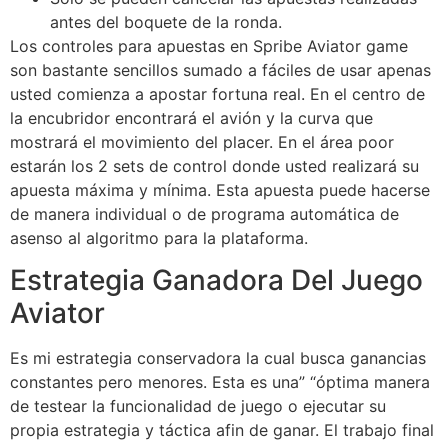
antes del boquete de la ronda.
Los controles para apuestas en Spribe Aviator game
son bastante sencillos sumado a fáciles de usar apenas
usted comienza a apostar fortuna real. En el centro de
la encubridor encontrará el avión y la curva que
mostrará el movimiento del placer. En el área poor
estarán los 2 sets de control donde usted realizará su
apuesta máxima y mínima. Esta apuesta puede hacerse
de manera individual o de programa automática de
asenso al algoritmo para la plataforma.
Estrategia Ganadora Del Juego
Aviator
Es mi estrategia conservadora la cual busca ganancias
constantes pero menores. Esta es una” “óptima manera
de testear la funcionalidad de juego o ejecutar su
propia estrategia y táctica afin de ganar. El trabajo final