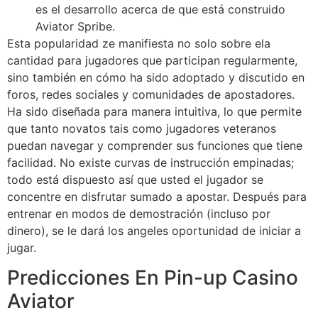
es el desarrollo acerca de que está construido
Aviator Spribe.
Esta popularidad ze manifiesta no solo sobre ela
cantidad para jugadores que participan regularmente,
sino también en cómo ha sido adoptado y discutido en
foros, redes sociales y comunidades de apostadores.
Ha sido diseñada para manera intuitiva, lo que permite
que tanto novatos tais como jugadores veteranos
puedan navegar y comprender sus funciones que tiene
facilidad. No existe curvas de instrucción empinadas;
todo está dispuesto así que usted el jugador se
concentre en disfrutar sumado a apostar. Después para
entrenar en modos de demostración (incluso por
dinero), se le dará los angeles oportunidad de iniciar a
jugar.
Predicciones En Pin-up Casino
Aviator