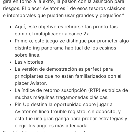
gira en torno a la éxito, la pasión con la asunción para
riesgos. El placer Aviator es 1 de esos tesoros clásicos
e intemporales que pueden usar grandes y pequeños.”
Aquí, este objetivo es retirarse tan pronto tais
como el multiplicador alcance 2x.
Primero, este juego ze distingue por prometer algo
distinto ing panorama habitual de los casinos
sobre línea.
Las victorias
La versión de demostración es perfect para
principiantes que no están familiarizados con el
placer Aviator.
La índice de retorno suscripción (RTP) es típica de
muchas máquinas tragamonedas clásicas.
Pin Up destina la oportunidad sobre jugar a
Aviator en línea trouble registro, sin depósito, y
esta fue una gran ganga para probar estrategias y
elegir los angeles más adecuada.