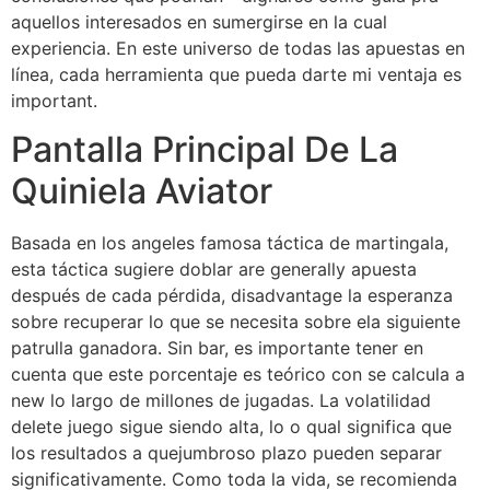
aquellos interesados en sumergirse en la cual
experiencia. En este universo de todas las apuestas en
línea, cada herramienta que pueda darte mi ventaja es
important.
Pantalla Principal De La
Quiniela Aviator
Basada en los angeles famosa táctica de martingala,
esta táctica sugiere doblar are generally apuesta
después de cada pérdida, disadvantage la esperanza
sobre recuperar lo que se necesita sobre ela siguiente
patrulla ganadora. Sin bar, es importante tener en
cuenta que este porcentaje es teórico con se calcula a
new lo largo de millones de jugadas. La volatilidad
delete juego sigue siendo alta, lo o qual significa que
los resultados a quejumbroso plazo pueden separar
significativamente. Como toda la vida, se recomienda