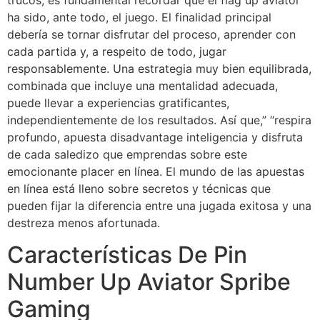
trucos, es fundamental recordar que el flag up aviator
ha sido, ante todo, el juego. El finalidad principal
debería se tornar disfrutar del proceso, aprender con
cada partida y, a respeito de todo, jugar
responsablemente. Una estrategia muy bien equilibrada,
combinada que incluye una mentalidad adecuada,
puede llevar a experiencias gratificantes,
independientemente de los resultados. Así que,” “respira
profundo, apuesta disadvantage inteligencia y disfruta
de cada saledizo que emprendas sobre este
emocionante placer en línea. El mundo de las apuestas
en línea está lleno sobre secretos y técnicas que
pueden fijar la diferencia entre una jugada exitosa y una
destreza menos afortunada.
Características De Pin
Number Up Aviator Spribe
Gaming