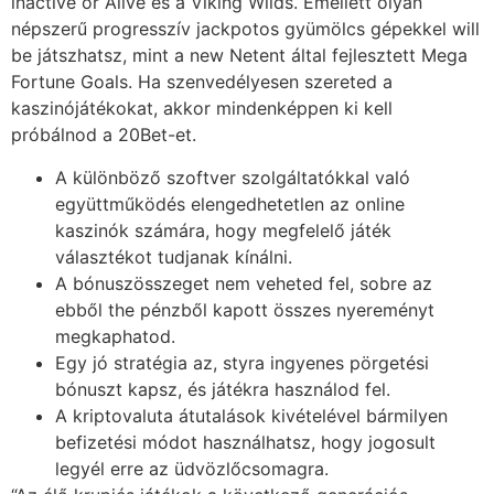
inactive or Alive és a Viking Wilds. Emellett olyan
népszerű progresszív jackpotos gyümölcs gépekkel will
be játszhatsz, mint a new Netent által fejlesztett Mega
Fortune Goals. Ha szenvedélyesen szereted a
kaszinójátékokat, akkor mindenképpen ki kell
próbálnod a 20Bet-et.
A különböző szoftver szolgáltatókkal való
együttműködés elengedhetetlen az online
kaszinók számára, hogy megfelelő játék
választékot tudjanak kínálni.
A bónuszösszeget nem veheted fel, sobre az
ebből the pénzből kapott összes nyereményt
megkaphatod.
Egy jó stratégia az, styra ingyenes pörgetési
bónuszt kapsz, és játékra használod fel.
A kriptovaluta átutalások kivételével bármilyen
befizetési módot használhatsz, hogy jogosult
legyél erre az üdvözlőcsomagra.