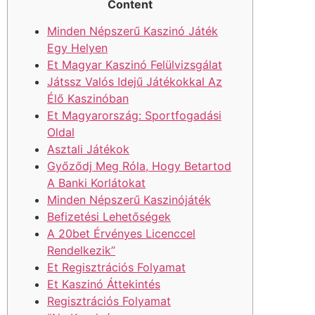
Content
Minden Népszerű Kaszinó Játék
Egy Helyen
Et Magyar Kaszinó Felülvizsgálat
Játssz Valós Idejű Játékokkal Az
Élő Kaszinóban
Et Magyarország: Sportfogadási
Oldal
Asztali Játékok
Győződj Meg Róla, Hogy Betartod
A Banki Korlátokat
Minden Népszerű Kaszinójáték
Befizetési Lehetőségek
A 20bet Érvényes Licenccel
Rendelkezik”
Et Regisztrációs Folyamat
Et Kaszinó Áttekintés
Regisztrációs Folyamat