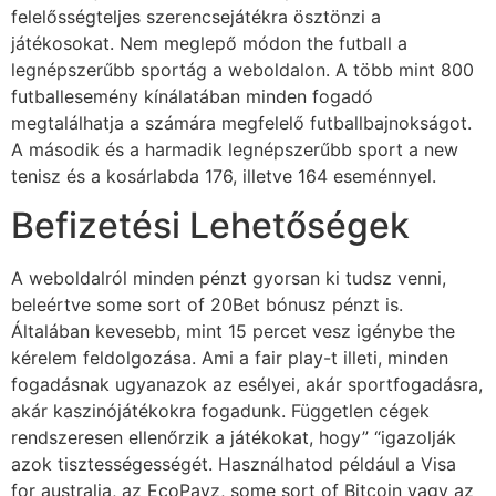
felelősségteljes szerencsejátékra ösztönzi a
játékosokat. Nem meglepő módon the futball a
legnépszerűbb sportág a weboldalon. A több mint 800
futballesemény kínálatában minden fogadó
megtalálhatja a számára megfelelő futballbajnokságot.
A második és a harmadik legnépszerűbb sport a new
tenisz és a kosárlabda 176, illetve 164 eseménnyel.
Befizetési Lehetőségek
A weboldalról minden pénzt gyorsan ki tudsz venni,
beleértve some sort of 20Bet bónusz pénzt is.
Általában kevesebb, mint 15 percet vesz igénybe the
kérelem feldolgozása. Ami a fair play-t illeti, minden
fogadásnak ugyanazok az esélyei, akár sportfogadásra,
akár kaszinójátékokra fogadunk. Független cégek
rendszeresen ellenőrzik a játékokat, hogy” “igazolják
azok tisztességességét. Használhatod például a Visa
for australia, az EcoPayz, some sort of Bitcoin vagy az