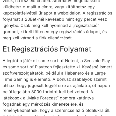
velük, ha írsz élő chaten. Alternatív megoldásként
küldhetsz e-mailt a címre, vagy kitölthetsz egy
kapcsolatfelvételi űrlapot a weboldalon. A regisztrációs
folyamat a 20Bet-nél kevesebb mint egy percet vesz
igénybe. Csak meg kell nyomnod a „regisztráció”
gombot, ki kell töltened egy regisztrációs űrlapot, és
meg kell várnod a fiók ellenőrzését.
Et Regisztrációs Folyamat
A legtöbb játékot some sort of Netent, a Sensible Play
és some sort of Playtech fejlesztette ki. Kevésbé ismert
szoftverszolgáltatók, például a Habanero és a Large
Time Gaming is elérhető. A bónusz szabályok szerint
ahhoz, hogy jogosult legyél erre az ajánlatra, öt napon
belül legalább 8000 forintot kell befizetned. A
játékosok a „Make Forecast” gombra kattintva
fogadnak egy mérkőzés kimenetelére, és
reménykedhetnek, hogy a szerencse az ő oldalukra áll.