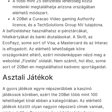
A több mint 25 befizetési lehetőség közül
mindenki megtalálhatja arizona országában
elérhető módszert.
A 20Bet a Curacao Video gaming Authority
licence, és a TechSolutions Group NV tulajdona.
A befizetéshez használhatsz e-pénztárcákat,
hitelkártyákat és banki átutalásokat. A Skrill, az
EcoPayz, some sort of Visa, a Mastercard és az Interac
is elfogadott. Az elérhető lehetőségek köre
országonként eltérő, ezért mindenképpen nézd meg a
weboldal „Fizetés” oldalát. Nem számít, hol élsz, some
sort of 20Bet-en megtalálhatod kedvenc sportágaidat.
Asztali Játékok
A gyors játékok egyre népszerűbbek a kaszinó
játékosok körében, ezért the 20Bet több mint 100
lehetőséget kínál ebben a kategóriában. Az elérhető
játékok között olyan nagyon népszerű címek vannak,