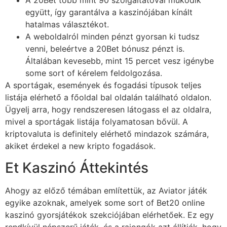
A 20Bet több mint 90 szolgáltatóval működik
együtt, így garantálva a kaszinójában kínált
hatalmas választékot.
A weboldalról minden pénzt gyorsan ki tudsz
venni, beleértve a 20Bet bónusz pénzt is.
Általában kevesebb, mint 15 percet vesz igénybe
some sort of kérelem feldolgozása.
A sportágak, események és fogadási típusok teljes
listája elérhető a főoldal bal oldalán található oldalon.
Ügyelj arra, hogy rendszeresen látogass el az oldalra,
mivel a sportágak listája folyamatosan bővül. A
kriptovaluta is definitely elérhető mindazok számára,
akiket érdekel a new kripto fogadások.
Et Kaszinó Áttekintés
Ahogy az előző témában említettük, az Aviator játék
egyike azoknak, amelyek some sort of Bet20 online
kaszinó gyorsjátékok szekciójában elérhetőek. Ez egy
rendkívül népszerű játék, és a rajongók azt állítják, hogy