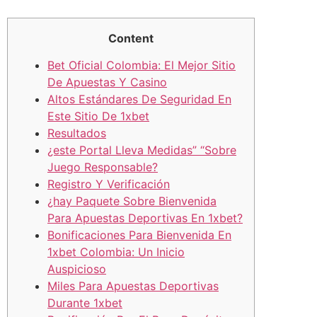
Content
Bet Oficial Colombia: El Mejor Sitio
De Apuestas Y Casino
Altos Estándares De Seguridad En
Este Sitio De 1xbet
Resultados
¿este Portal Lleva Medidas” “Sobre
Juego Responsable?
Registro Y Verificación
¿hay Paquete Sobre Bienvenida
Para Apuestas Deportivas En 1xbet?
Bonificaciones Para Bienvenida En
1xbet Colombia: Un Inicio
Auspicioso
Miles Para Apuestas Deportivas
Durante 1xbet