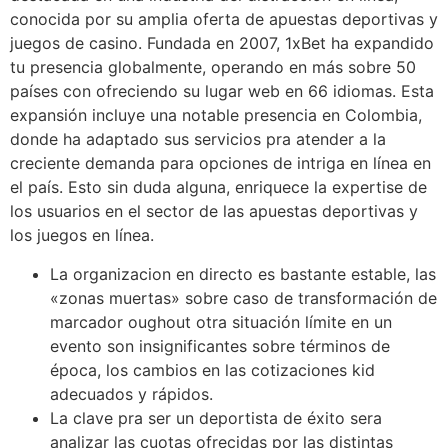
conocida por su amplia oferta de apuestas deportivas y
juegos de casino. Fundada en 2007, 1xBet ha expandido
tu presencia globalmente, operando en más sobre 50
países con ofreciendo su lugar web en 66 idiomas. Esta
expansión incluye una notable presencia en Colombia,
donde ha adaptado sus servicios pra atender a la
creciente demanda para opciones de intriga en línea en
el país. Esto sin duda alguna, enriquece la expertise de
los usuarios en el sector de las apuestas deportivas y
los juegos en línea.
La organizacion en directo es bastante estable, las
«zonas muertas» sobre caso de transformación de
marcador oughout otra situación límite en un
evento son insignificantes sobre términos de
época, los cambios en las cotizaciones kid
adecuados y rápidos.
La clave pra ser un deportista de éxito sera
analizar las cuotas ofrecidas por las distintas