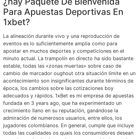
¿hay Paquete De Bienvenida
Para Apuestas Deportivas En
1xbet?
La alineación durante vivo y una reproducción de
eventos es lo suficientemente amplia como para
apostar en muchos deportes y competiciones en el
minuto actual. La trampolín en directo ha sido bastante
estable, todas las «zonas muertas» sobre caso de
cambio de marcador oughout otra situación límite en un
acontecimiento son insignificantes durante términos de
época, los cambios sobre las cotizaciones boy
adecuados y rápidos. 1xBet es mi empresa de apuestas
fundada en 3 years ago, que ha experimentado un
crecimiento llano en su reputación, ganándose la
admiración de numerosos usuarios, entre ellos, los
jugadores colombianos. En general, cumple que incluye
todas las cualidades os quais los consumidores desean