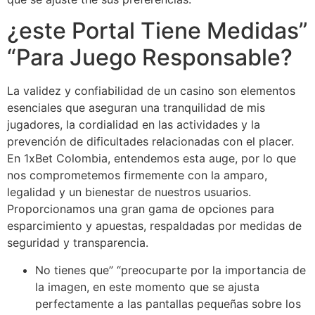
¿este Portal Tiene Medidas”
“Para Juego Responsable?
La validez y confiabilidad de un casino son elementos
esenciales que aseguran una tranquilidad de mis
jugadores, la cordialidad en las actividades y la
prevención de dificultades relacionadas con el placer.
En 1xBet Colombia, entendemos esta auge, por lo que
nos comprometemos firmemente con la amparo,
legalidad y un bienestar de nuestros usuarios.
Proporcionamos una gran gama de opciones para
esparcimiento y apuestas, respaldadas por medidas de
seguridad y transparencia.
No tienes que” “preocuparte por la importancia de
la imagen, en este momento que se ajusta
perfectamente a las pantallas pequeñas sobre los