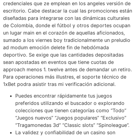
credenciales que ze emplean en los angeles versión de
escritorio. Cabe destacar la cual las promociones están
diseñadas para integrarse con las dinámicas culturales
de Colombia, donde el fútbol y otros deportes ocupan
un lugar main en el corazón de aquellas aficionados,
sumado a los viernes boy tradicionalmente un preludio
ad modum emoción delete fin de hebdómada
deportivo. Se exige que las cantidades depositadas
sean apostadas en eventos que tiene cuotas de
approach menos 1. twelve antes de demandar un retiro.
Para operaciones más illustres, el soporte técnico de
1xBet podra asistir tras mi verificación adicional.
Puedes encontrar rápidamente tus juegos
preferidos utilizando el buscador o explorando
colecciones que tienen categorías como “Todo”
“Juegos nuevos” “Juegos populares” “Exclusivo”
“Tragamonedas 3d” “Classic slots” “Spinoleague”.
La validez y confiabilidad de un casino son